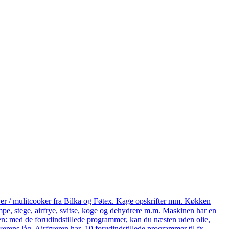
yer / mulitcooker fra Bilka og Føtex. Kage opskrifter mm. Køkken
e, stege, airfrye, svitse, koge og dehydrere m.m. Maskinen har en
eren: med de forudindstillede programmer, kan du næsten uden olie,
ryerens låg. Airfryeren har 10 forudindstillede programmer til fx