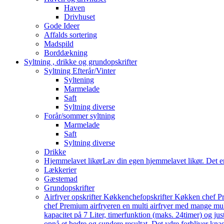
Haven
Drivhuset
Gode Ideer
Affalds sortering
Madspild
Borddækning
Syltning , drikke og grundopskrifter
Syltning Efterår/Vinter
Syltening
Marmelade
Saft
Syltning diverse
Forår/sommer syltning
Marmelade
Saft
Syltning diverse
Drikke
Hjemmelavet likør
Lav din egen hjemmelavet likør. Det e
Lækkerier
Gæstemad
Grundopskrifter
Airfryer opskrifter Køkkenchef
opskrifter Køkken chef Pr
chef Premium airfryeren en multi airfryer med mange mu
kapacitet på 7 Liter, timerfunktion (maks. 24timer) og j
opnå et bedre og sundere resultat. Det ydre forbliver knas