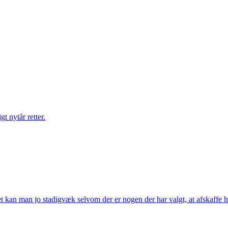
gt nytår retter.
t kan man jo stadigvæk selvom der er nogen der har valgt, at afskaffe h