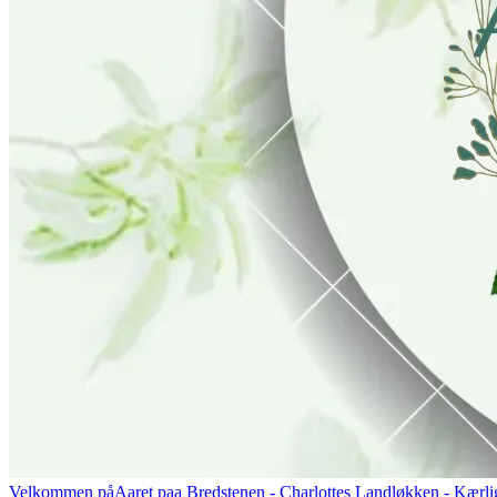
Velkommen på
Aaret paa Bredstenen
- Charlottes Landløkken - Kærlig