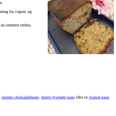
n.
 smag fra cognac og
er da sammen endnu.
,
Jannies chokoladekage
.
Ingers lyserøde kage
eller en
August kage