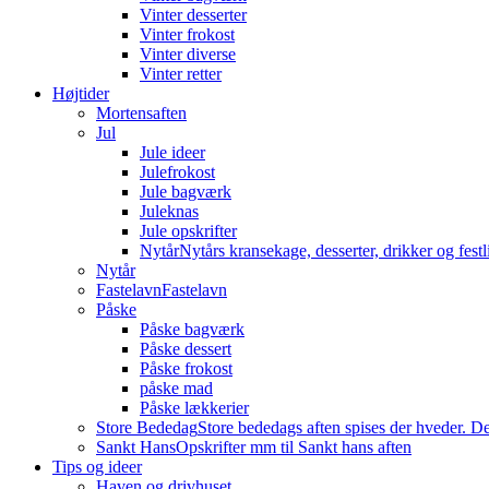
Vinter desserter
Vinter frokost
Vinter diverse
Vinter retter
Højtider
Mortensaften
Jul
Jule ideer
Julefrokost
Jule bagværk
Juleknas
Jule opskrifter
Nytår
Nytårs kransekage, desserter, drikker og festli
Nytår
Fastelavn
Fastelavn
Påske
Påske bagværk
Påske dessert
Påske frokost
påske mad
Påske lækkerier
Store Bededag
Store bededags aften spises der hveder. De
Sankt Hans
Opskrifter mm til Sankt hans aften
Tips og ideer
Haven og drivhuset