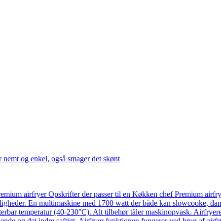
r nemt og enkel, også smager det skønt
emium airfryer Opskrifter der passer til en Køkken chef Premium airfr
ligheder. En multimaskine med 1700 watt der både kan slowcooke, damp
usterbar temperatur (40-230°C). Alt tilbehør tåler maskinopvask. Airfry
ende og det indre saftigt. Airfryer funktionen fungerer ved brug af airf