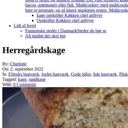
bacon, grøntsager eller fisk. Multicooker: med multicook
bare et program, og så klarer maskinen resten. Multicooke
kage opskrifter Køkken chef airfryer
Opskrifter Køkken chef airfryer
Lidt af hvert
Fantastiske steder i Danmark
Steder du bør se
Alt muligt der sker her
Herregårdskage
By:
Charlotte
On:
2. september 2022
In:
Efterårs bagværk
,
forårs bagværk
,
Gode idéer
,
Jule bagværk
,
Påsk
Tagged:
kage
,
sandkage
With:
0 Comments