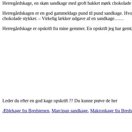
Herregårdskage, en skøn sandkage med groft hakket mørk chokolade og 
Herregårdskagen er en god gammeldags pund til pund sandkage. Hvor d
chokolade stykker. – Virkelig lækker udgave af en sandkage……
Herregårdskage er opskrift fra mine gemmer. En opskrift jeg har gem
Leder du efter en god kage opskrift ?? Du kunne prøve de her
Æblekage fra Bredstenen
,
Marcipan sandkage
,
Makronkage fra Breds