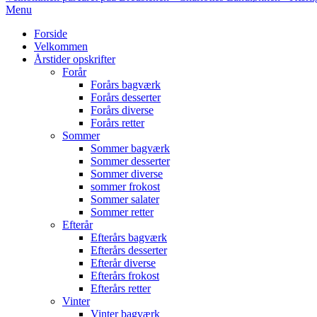
Primary
Menu
Navigation
Forside
Menu
Velkommen
Årstider opskrifter
Forår
Forårs bagværk
Forårs desserter
Forårs diverse
Forårs retter
Sommer
Sommer bagværk
Sommer desserter
Sommer diverse
sommer frokost
Sommer salater
Sommer retter
Efterår
Efterårs bagværk
Efterårs desserter
Efterår diverse
Efterårs frokost
Efterårs retter
Vinter
Vinter bagværk