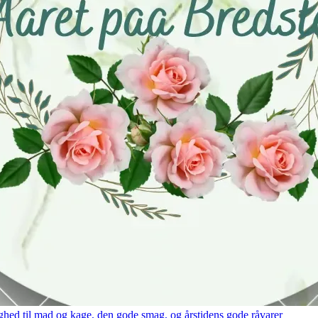
hed til mad og kage, den gode smag, og årstidens gode råvarer