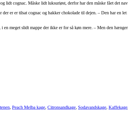
lidt cognac. Måske lidt luksuriøst, derfor har den måske fået det nav
er er er tilsat cognac og hakker chokolade til dejen. – Den har en let
t, i en meget slidt mappe der ikke er for så køn mere. – Men den hæng
tenen
,
Peach Melba kage
,
Citronsandkage
,
Sodavandskage
,
Kaffekage