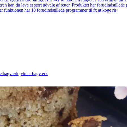
eren kan du lave et stort udvalg af retter. Produktet har forudindstill
r funktionen har 10 forudindstillede programmer til fx at koge ris.
e bagværk
,
vinter bagværk