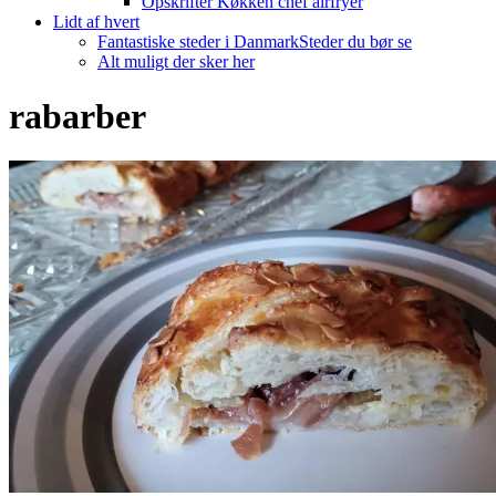
Opskrifter Køkken chef airfryer
Lidt af hvert
Fantastiske steder i Danmark
Steder du bør se
Alt muligt der sker her
rabarber