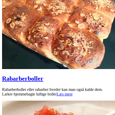
Rabarberboller
2025-
Rabarberboller eller rabarber hveder kan man også kalde dem.
05-
Lækre hjemmebagte luftige boller
Læs mere
24