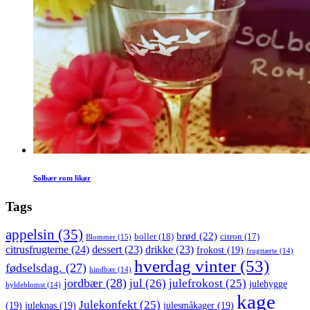
Solbær rom likør
Tags
appelsin
(35)
brød
(22)
boller
(18)
citron
(17)
Blommer
(15)
citrusfrugterne
(24)
dessert
(23)
drikke
(23)
frokost
(19)
frugttærte
(14)
hverdag vinter
(53)
fødselsdag.
(27)
hindbær
(14)
jordbær
(28)
jul
(26)
julefrokost
(25)
julehygge
hyldeblomst
(14)
kage
Julekonfekt
(25)
(19)
juleknas
(19)
julesmåkager
(19)