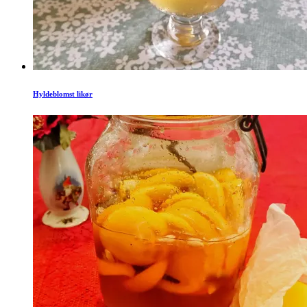
Hyldeblomst likør