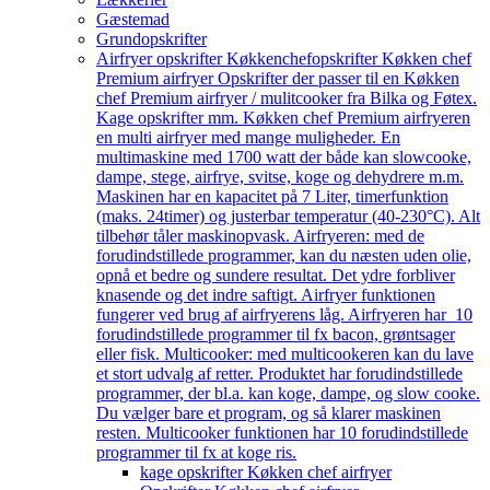
Gæstemad
Grundopskrifter
Airfryer opskrifter Køkkenchef
opskrifter Køkken chef
Premium airfryer Opskrifter der passer til en Køkken
chef Premium airfryer / mulitcooker fra Bilka og Føtex.
Kage opskrifter mm. Køkken chef Premium airfryeren
en multi airfryer med mange muligheder. En
multimaskine med 1700 watt der både kan slowcooke,
dampe, stege, airfrye, svitse, koge og dehydrere m.m.
Maskinen har en kapacitet på 7 Liter, timerfunktion
(maks. 24timer) og justerbar temperatur (40-230°C). Alt
tilbehør tåler maskinopvask. Airfryeren: med de
forudindstillede programmer, kan du næsten uden olie,
opnå et bedre og sundere resultat. Det ydre forbliver
knasende og det indre saftigt. Airfryer funktionen
fungerer ved brug af airfryerens låg. Airfryeren har 10
forudindstillede programmer til fx bacon, grøntsager
eller fisk. Multicooker: med multicookeren kan du lave
et stort udvalg af retter. Produktet har forudindstillede
programmer, der bl.a. kan koge, dampe, og slow cooke.
Du vælger bare et program, og så klarer maskinen
resten. Multicooker funktionen har 10 forudindstillede
programmer til fx at koge ris.
kage opskrifter Køkken chef airfryer