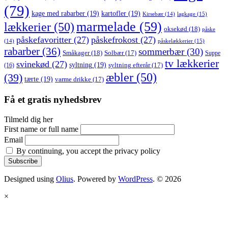
(79)
kage med rabarber
(19)
kartofler
(19)
lagkage
(15)
Kirsebær
(14)
marmelade
(59)
lækkerier
(50)
oksekød
(18)
påske
påskefavoritter
(27)
påskefrokost
(27)
påskelækkerier
(15)
(14)
rabarber
(36)
sommerbær
(30)
Småkager
(18)
Solbær
(17)
Suppe
tv lækkerier
svinekød
(27)
syltning
(19)
(16)
syltning efterår
(17)
æbler
(50)
(39)
tærte
(19)
varme drikke
(17)
Få et gratis nyhedsbrev
Tilmeld dig her
First name or full name
Email
By continuing, you accept the privacy policy
Designed using
Olius
. Powered by
WordPress
. © 2026
×