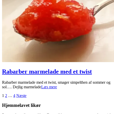
Rabarber marmelade med et twist
2024-
Rabarber marmelade med et twist, smager simpelthen af sommer og
06-
sol…. Dejlig marmelade
Læs mere
04
Indlægsinddeling
1
2
…
4
Næste
Hjemmelavet likør