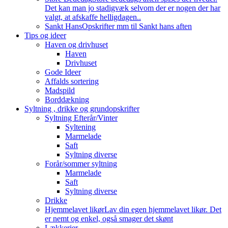
Det kan man jo stadigvæk selvom der er nogen der har
valgt, at afskaffe helligdagen..
Sankt Hans
Opskrifter mm til Sankt hans aften
Tips og ideer
Haven og drivhuset
Haven
Drivhuset
Gode Ideer
Affalds sortering
Madspild
Borddækning
Syltning , drikke og grundopskrifter
Syltning Efterår/Vinter
Syltening
Marmelade
Saft
Syltning diverse
Forår/sommer syltning
Marmelade
Saft
Syltning diverse
Drikke
Hjemmelavet likør
Lav din egen hjemmelavet likør. Det
er nemt og enkel, også smager det skønt
Lækkerier