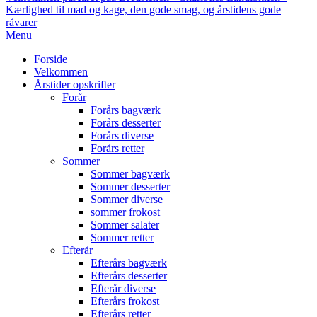
Kærlighed til mad og kage, den gode smag, og årstidens gode
råvarer
Primary
Menu
Navigation
Forside
Menu
Velkommen
Årstider opskrifter
Forår
Forårs bagværk
Forårs desserter
Forårs diverse
Forårs retter
Sommer
Sommer bagværk
Sommer desserter
Sommer diverse
sommer frokost
Sommer salater
Sommer retter
Efterår
Efterårs bagværk
Efterårs desserter
Efterår diverse
Efterårs frokost
Efterårs retter