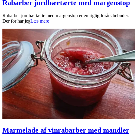
Rabarber jordbærtærte med margenstop
2026-
Rabarber jordbærtærte med margenstop er en rigtig forårs bebuder.
06-
Der for har jeg
Læs mere
05
Marmelade af vinrabarber med mandler