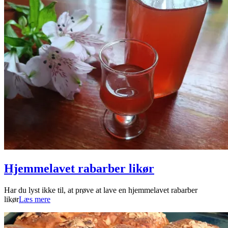
Hjemmelavet rabarber likør
2025-
Har du lyst ikke til, at prøve at lave en hjemmelavet rabarber
05-
likør
Læs mere
29