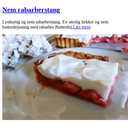
Nem rabarberstang
2026-
Lynhurtig og nem rabarberstang. En utrolig lækker og nem
07-
butterdejsstang med rabarber Butterdej,
Læs mere
11