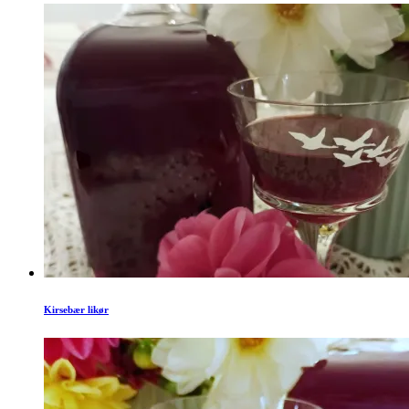
Kirsebær likør