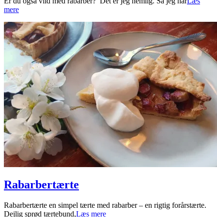
2026-
Er du også vild med rabarber? Det er jeg nemlig. Så jeg har
Læs
05-
mere
31
Rabarbertærte
2026-
Rabarbertærte en simpel tærte med rabarber – en rigtig forårstærte.
04-
Dejlig sprød tærtebund,
Læs mere