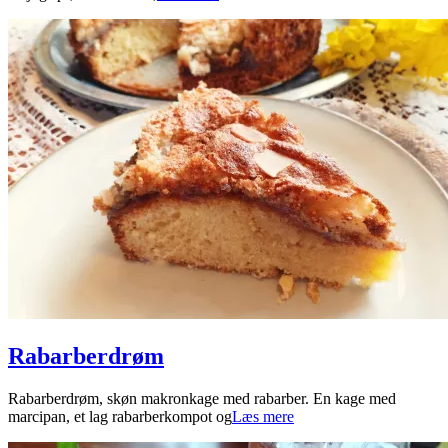
30
Rabarberdrøm
2026-
Rabarberdrøm, skøn makronkage med rabarber. En kage med
04-
marcipan, et lag rabarberkompot og
Læs mere
22