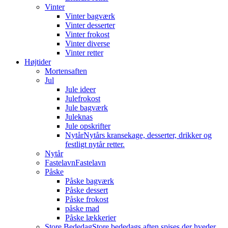
Vinter
Vinter bagværk
Vinter desserter
Vinter frokost
Vinter diverse
Vinter retter
Højtider
Mortensaften
Jul
Jule ideer
Julefrokost
Jule bagværk
Juleknas
Jule opskrifter
Nytår
Nytårs kransekage, desserter, drikker og
festligt nytår retter.
Nytår
Fastelavn
Fastelavn
Påske
Påske bagværk
Påske dessert
Påske frokost
påske mad
Påske lækkerier
Store Bededag
Store bededags aften spises der hveder.