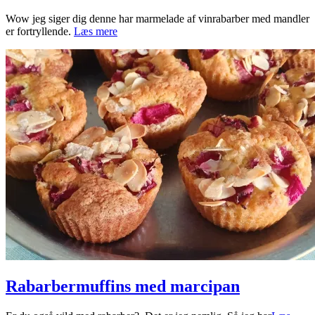
2026-
Wow jeg siger dig denne har marmelade af vinrabarber med mandler
06-
er fortryllende.
Læs mere
01
Rabarbermuffins med marcipan