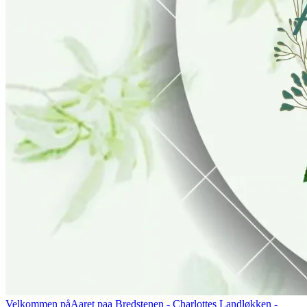
Velkommen på
Aaret paa Bredstenen
- Charlottes Landløkken -