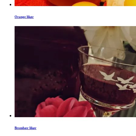
Orange likør
Brombær likør