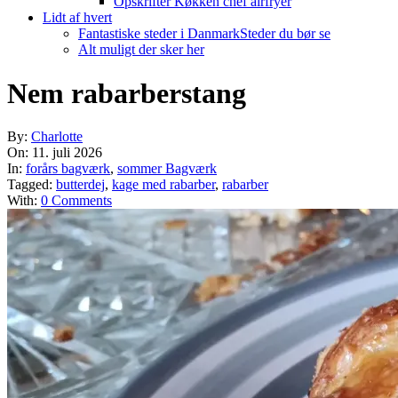
Opskrifter Køkken chef airfryer
Lidt af hvert
Fantastiske steder i Danmark
Steder du bør se
Alt muligt der sker her
Nem rabarberstang
By:
Charlotte
On:
11. juli 2026
In:
forårs bagværk
,
sommer Bagværk
Tagged:
butterdej
,
kage med rabarber
,
rabarber
With:
0 Comments