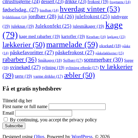
citrusfrugterne
(24)
dessert
(23)
drikke
(23)
frokost
(19)
frugttærte
(14)
hverdag vinter
(53)
fødselsdag.
(27)
hindbær
(14)
jordbær
(28)
jul
(26)
julefrokost
(25)
julehygge
hyldeblomst
(14)
kage
Julekonfekt
(25)
(19)
juleknas
(19)
julesmåkager
(19)
(79)
kage med rabarber
(19)
kartofler
(19)
lagkage
(15)
Kirsebær
(14)
marmelade
(59)
lækkerier
(50)
oksekød
(18)
påske
påskefavoritter
(27)
påskefrokost
(27)
påskelækkerier
(15)
(14)
rabarber
(36)
sommerbær
(30)
Småkager
(18)
Solbær
(17)
Suppe
tv lækkerier
svinekød
(27)
syltning
(19)
(16)
syltning efterår
(17)
æbler
(50)
(39)
tærte
(19)
varme drikke
(17)
Få et gratis nyhedsbrev
Tilmeld dig her
First name or full name
Email
By continuing, you accept the privacy policy
Designed using
Olius
. Powered by
WordPress
. © 2026