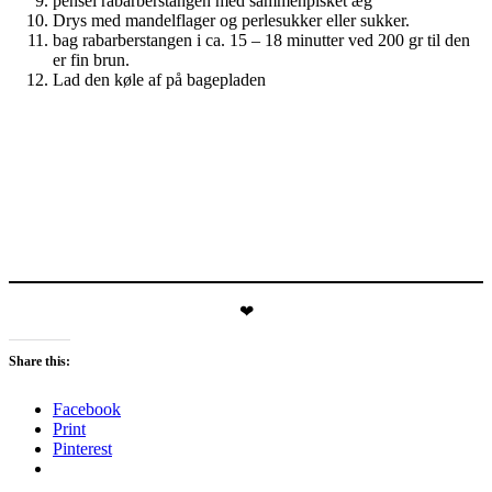
pensel rabarberstangen med sammenpisket æg
Drys med mandelflager og perlesukker eller sukker.
bag rabarberstangen i ca. 15 – 18 minutter ved 200 gr til den
er fin brun.
Lad den køle af på bagepladen
❤
Share this:
Facebook
Print
Pinterest