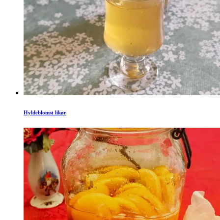
Hyldeblomst likør