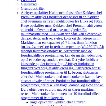
Gæstemad
Grundopskrifter
Airfryer opskrifter Køkkenchef
opskrifter Køkken chef
Premium airfryer Opskrifter der passer til en Køkken
chef Premium airfryer / mulitcooker fra Bilka og Føtex.
Kage opskrifter mm. Køkken chef Premium airfryeren
en multi airfryer med mange muligheder. En
multimaskine med 1700 watt der både kan slowcooke,
dampe, stege, airfrye, svitse, koge og dehydrere m.m.
Maskinen har en kapacitet på 7 Liter, timerfunktion
(maks. 24timer) og justerbar temperatur (40-230°C). Alt
tilbehør tåler maskinopvask. Airfryeren: med de
forudindstillede programmer, kan du næsten uden olie,
opnå et bedre og sundere resultat. Det ydre forbliver
knasende og det indre saftigt. Airfryer funktionen
fungerer ved brug af airfryerens låg. Airfryeren har 10
forudindstillede programmer til fx bacon, grøntsager
eller fisk. Multicooker: med multicookeren kan du lave
et stort udvalg af retter. Produktet har forudindstillede
programmer, der bl.a. kan koge, dampe, og slow cooke.
Du vælger bare et program, og så klarer maskinen
resten. Multicooker funktionen har 10 forudindstillede
programmer til fx at koge ris.
kage opskrifter Køkken chef airfryer