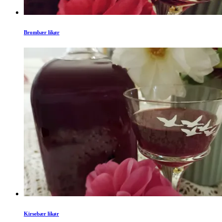
Brombær likør
Kirsebær likør