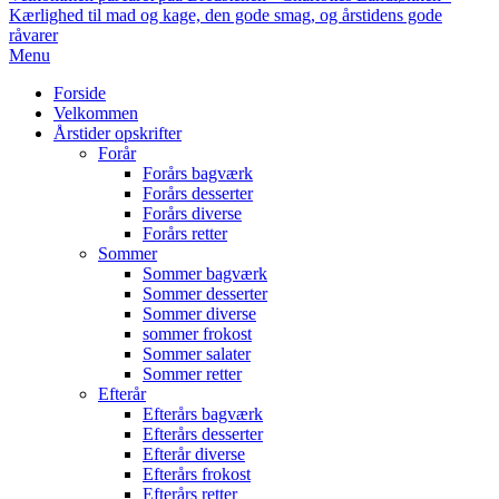
Kærlighed til mad og kage, den gode smag, og årstidens gode
råvarer
Primary
Menu
Navigation
Forside
Menu
Velkommen
Årstider opskrifter
Forår
Forårs bagværk
Forårs desserter
Forårs diverse
Forårs retter
Sommer
Sommer bagværk
Sommer desserter
Sommer diverse
sommer frokost
Sommer salater
Sommer retter
Efterår
Efterårs bagværk
Efterårs desserter
Efterår diverse
Efterårs frokost
Efterårs retter