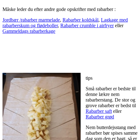
Måske leder du efter andre gode opskrifter med rabarber :
Jordbær /rabarber marmelade
,
Rabarber koldskål
,
Lagkage med
rabarberskum og flødeboller
,
Rabarber crumble i airfryer
eller
Gammeldags rabarberkage
tips
Små rabarber er bedste til
denne lækre nem
rabarberstang. De stor og
grove rabarber er bedst til
Rabarber saft
eller
Rabarber grød
Nem butterdejsstang med
rabarber bør spises samme
dag som den er bagt, så er