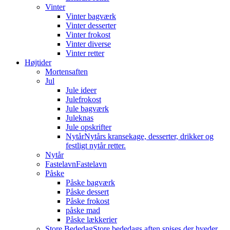
Vinter
Vinter bagværk
Vinter desserter
Vinter frokost
Vinter diverse
Vinter retter
Højtider
Mortensaften
Jul
Jule ideer
Julefrokost
Jule bagværk
Juleknas
Jule opskrifter
Nytår
Nytårs kransekage, desserter, drikker og
festligt nytår retter.
Nytår
Fastelavn
Fastelavn
Påske
Påske bagværk
Påske dessert
Påske frokost
påske mad
Påske lækkerier
Store Bededag
Store bededags aften spises der hveder.