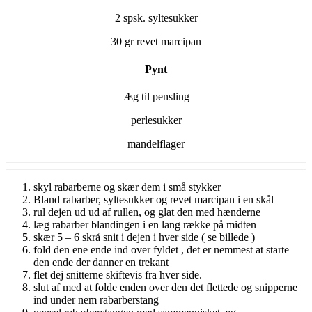
2 spsk. syltesukker
30 gr revet marcipan
Pynt
Æg til pensling
perlesukker
mandelflager
skyl rabarberne og skær dem i små stykker
Bland rabarber, syltesukker og revet marcipan i en skål
rul dejen ud ud af rullen, og glat den med hænderne
læg rabarber blandingen i en lang række på midten
skær 5 – 6 skrå snit i dejen i hver side ( se billede )
fold den ene ende ind over fyldet , det er nemmest at starte
den ende der danner en trekant
flet dej snitterne skiftevis fra hver side.
slut af med at folde enden over den det flettede og snipperne
ind under nem rabarberstang