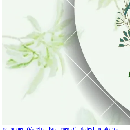
Velkommen på
Aaret paa Bredstenen
- Charlottes Landløkken -