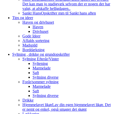
Det kan man jo stadigvæk selvom der er nogen der har
valgt, at afskaffe helligdagen..
Sankt Hans
Opskrifter mm til Sankt hans aften
Tips og ideer
Haven og drivhuset
Haven
Drivhuset
Gode Ideer
Affalds sortering
Madspild
Borddækning
Syltning , drikke og grundopskrifter
Syltning Efterår/Vinter
Syltening
Marmelade
Saft
Syltning diverse
Forår/sommer syltning
Marmelade
Saft
Syltning diverse
Drikke
Hjemmelavet likør
Lav din egen hjemmelavet likør. Det
er nemt og enkel, også smager det skønt
Lækkerier