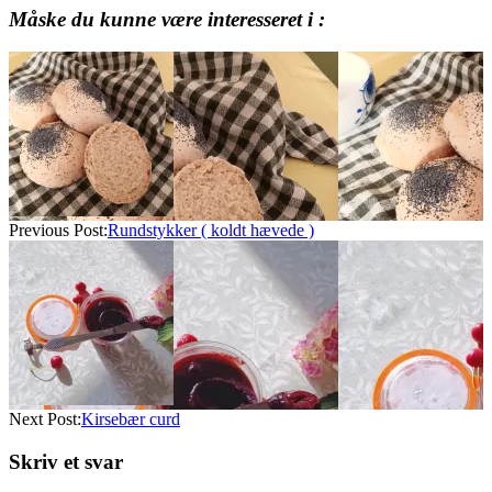
Måske du kunne være interesseret i :
2026-
07-
11
Previous Post:
Rundstykker ( koldt hævede )
Next Post:
Kirsebær curd
Skriv et svar