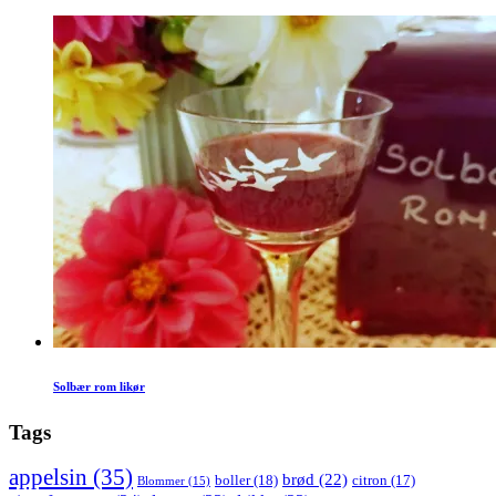
Solbær rom likør
Tags
appelsin
(35)
brød
(22)
boller
(18)
citron
(17)
Blommer
(15)