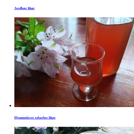
Jordbær likør
Hjemmelavet rabarber likør