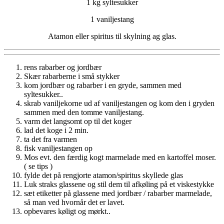
1 kg syltesukker
1 vaniljestang
Atamon eller spiritus til skylning ag glas.
rens rabarber og jordbær
Skær rabarberne i små stykker
kom jordbær og rabarber i en gryde, sammen med
syltesukker..
skrab vaniljekorne ud af vaniljestangen og kom den i gryden
sammen med den tomme vaniljestang.
varm det langsomt op til det koger
lad det koge i 2 min.
ta det fra varmen
fisk vaniljestangen op
Mos evt. den færdig kogt marmelade med en kartoffel moser.
( se tips )
fylde det på rengjorte atamon/spiritus skyllede glas
Luk straks glassene og stil dem til afkøling på et viskestykke
sæt etiketter på glassene med jordbær / rabarber marmelade,
så man ved hvornår det er lavet.
opbevares køligt og mørkt..