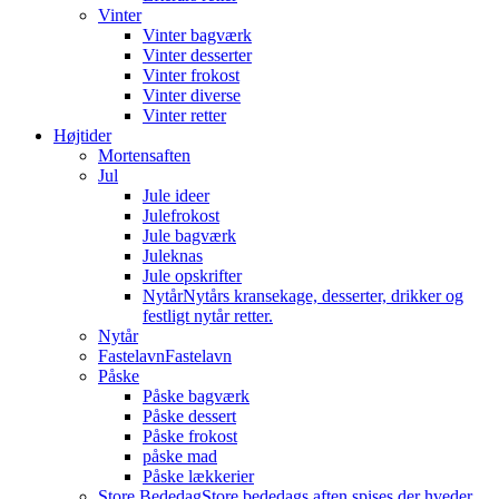
Vinter
Vinter bagværk
Vinter desserter
Vinter frokost
Vinter diverse
Vinter retter
Højtider
Mortensaften
Jul
Jule ideer
Julefrokost
Jule bagværk
Juleknas
Jule opskrifter
Nytår
Nytårs kransekage, desserter, drikker og
festligt nytår retter.
Nytår
Fastelavn
Fastelavn
Påske
Påske bagværk
Påske dessert
Påske frokost
påske mad
Påske lækkerier
Store Bededag
Store bededags aften spises der hveder.