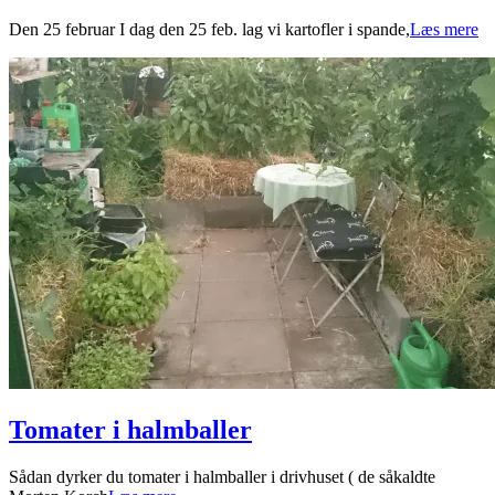
2022-
Den 25 februar I dag den 25 feb. lag vi kartofler i spande,
Læs mere
02-
25
Tomater i halmballer
2021-
Sådan dyrker du tomater i halmballer i drivhuset ( de såkaldte