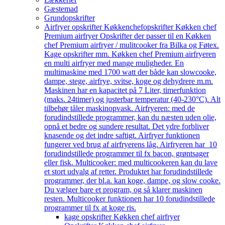
Gæstemad
Grundopskrifter
Airfryer opskrifter Køkkenchef
opskrifter Køkken chef
Premium airfryer Opskrifter der passer til en Køkken
chef Premium airfryer / mulitcooker fra Bilka og Føtex.
Kage opskrifter mm. Køkken chef Premium airfryeren
en multi airfryer med mange muligheder. En
multimaskine med 1700 watt der både kan slowcooke,
dampe, stege, airfrye, svitse, koge og dehydrere m.m.
Maskinen har en kapacitet på 7 Liter, timerfunktion
(maks. 24timer) og justerbar temperatur (40-230°C). Alt
tilbehør tåler maskinopvask. Airfryeren: med de
forudindstillede programmer, kan du næsten uden olie,
opnå et bedre og sundere resultat. Det ydre forbliver
knasende og det indre saftigt. Airfryer funktionen
fungerer ved brug af airfryerens låg. Airfryeren har 10
forudindstillede programmer til fx bacon, grøntsager
eller fisk. Multicooker: med multicookeren kan du lave
et stort udvalg af retter. Produktet har forudindstillede
programmer, der bl.a. kan koge, dampe, og slow cooke.
Du vælger bare et program, og så klarer maskinen
resten. Multicooker funktionen har 10 forudindstillede
programmer til fx at koge ris.
kage opskrifter Køkken chef airfryer