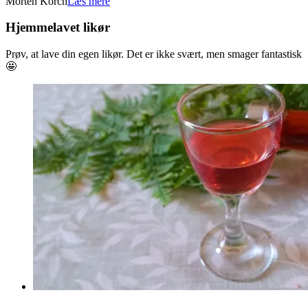
04-
Morten Korch
Læs mere
10
Hjemmelavet likør
Prøv, at lave din egen likør. Det er ikke svært, men smager fantastisk
🤩