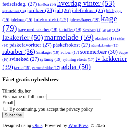
hverdag vinter
(53)
fødselsdag.
(27)
hindbær
(14)
jordbær
(28)
jul
(26)
julefrokost
(25)
julehygge
hyldeblomst
(14)
kage
Julekonfekt
(25)
(19)
juleknas
(19)
julesmåkager
(19)
(79)
kage med rabarber
(19)
kartofler
(19)
lagkage
(15)
Kirsebær
(14)
marmelade
(59)
lækkerier
(50)
oksekød
(18)
påske
påskefavoritter
(27)
påskefrokost
(27)
påskelækkerier
(15)
(14)
rabarber
(36)
sommerbær
(30)
Småkager
(18)
Solbær
(17)
Suppe
tv lækkerier
svinekød
(27)
syltning
(19)
(16)
syltning efterår
(17)
æbler
(50)
(39)
tærte
(19)
varme drikke
(17)
Få et gratis nyhedsbrev
Tilmeld dig her
First name or full name
Email
By continuing, you accept the privacy policy
Designed using
Olius
. Powered by
WordPress
. © 2026