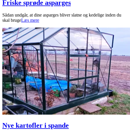
Friske sprøde asparges
2022-
Sådan undgår, at dine asparges bliver slatne og kedelige inden du
06-
skal bruge
Læs mere
19
Nye kartofler i spande