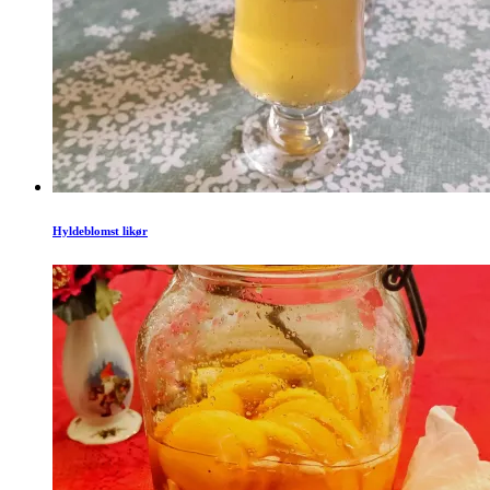
Hyldeblomst likør