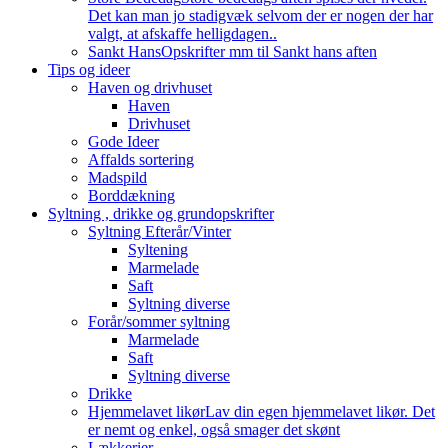
Det kan man jo stadigvæk selvom der er nogen der har
valgt, at afskaffe helligdagen..
Sankt Hans
Opskrifter mm til Sankt hans aften
Tips og ideer
Haven og drivhuset
Haven
Drivhuset
Gode Ideer
Affalds sortering
Madspild
Borddækning
Syltning , drikke og grundopskrifter
Syltning Efterår/Vinter
Syltening
Marmelade
Saft
Syltning diverse
Forår/sommer syltning
Marmelade
Saft
Syltning diverse
Drikke
Hjemmelavet likør
Lav din egen hjemmelavet likør. Det
er nemt og enkel, også smager det skønt
Lækkerier