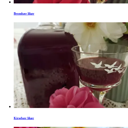
Brombær likør
Kirsebær likør