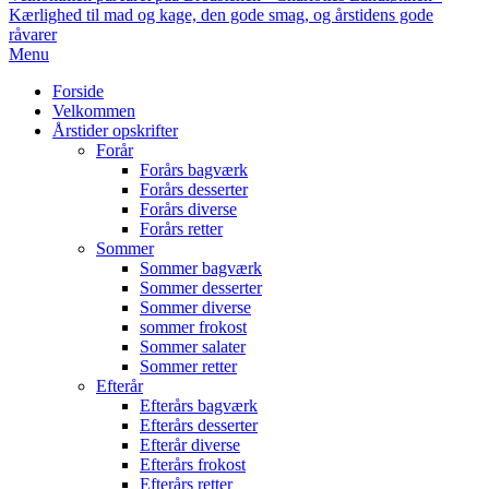
Kærlighed til mad og kage, den gode smag, og årstidens gode
råvarer
Primary
Menu
Navigation
Forside
Menu
Velkommen
Årstider opskrifter
Forår
Forårs bagværk
Forårs desserter
Forårs diverse
Forårs retter
Sommer
Sommer bagværk
Sommer desserter
Sommer diverse
sommer frokost
Sommer salater
Sommer retter
Efterår
Efterårs bagværk
Efterårs desserter
Efterår diverse
Efterårs frokost
Efterårs retter