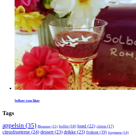
Solbær rom likør
Tags
appelsin
(35)
brød
(22)
boller
(18)
citron
(17)
Blommer
(15)
citrusfrugterne
(24)
dessert
(23)
drikke
(23)
frokost
(19)
frugttærte
(14)