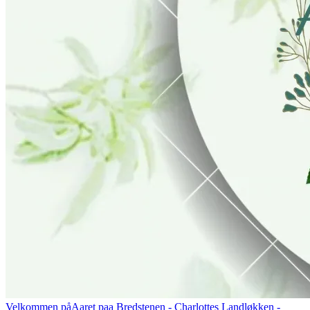
Velkommen på
Aaret paa Bredstenen
- Charlottes Landløkken -