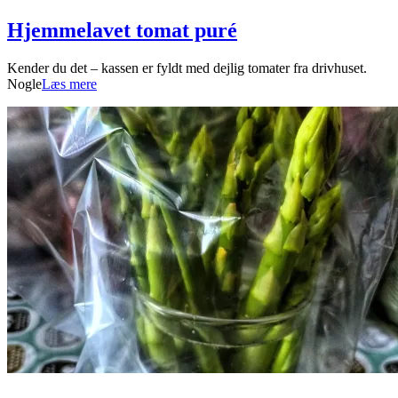
Hjemmelavet tomat puré
2022-
Kender du det – kassen er fyldt med dejlig tomater fra drivhuset.
08-
Nogle
Læs mere
21