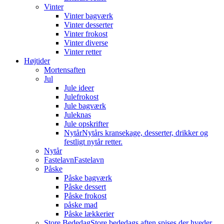
Vinter
Vinter bagværk
Vinter desserter
Vinter frokost
Vinter diverse
Vinter retter
Højtider
Mortensaften
Jul
Jule ideer
Julefrokost
Jule bagværk
Juleknas
Jule opskrifter
Nytår
Nytårs kransekage, desserter, drikker og
festligt nytår retter.
Nytår
Fastelavn
Fastelavn
Påske
Påske bagværk
Påske dessert
Påske frokost
påske mad
Påske lækkerier
Store Bededag
Store bededags aften spises der hveder.