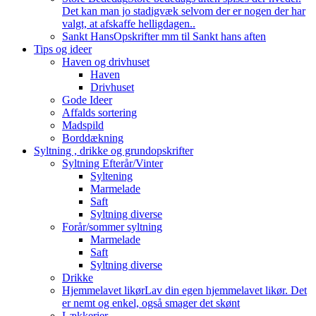
Det kan man jo stadigvæk selvom der er nogen der har
valgt, at afskaffe helligdagen..
Sankt Hans
Opskrifter mm til Sankt hans aften
Tips og ideer
Haven og drivhuset
Haven
Drivhuset
Gode Ideer
Affalds sortering
Madspild
Borddækning
Syltning , drikke og grundopskrifter
Syltning Efterår/Vinter
Syltening
Marmelade
Saft
Syltning diverse
Forår/sommer syltning
Marmelade
Saft
Syltning diverse
Drikke
Hjemmelavet likør
Lav din egen hjemmelavet likør. Det
er nemt og enkel, også smager det skønt
Lækkerier