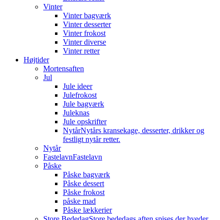
Vinter
Vinter bagværk
Vinter desserter
Vinter frokost
Vinter diverse
Vinter retter
Højtider
Mortensaften
Jul
Jule ideer
Julefrokost
Jule bagværk
Juleknas
Jule opskrifter
Nytår
Nytårs kransekage, desserter, drikker og
festligt nytår retter.
Nytår
Fastelavn
Fastelavn
Påske
Påske bagværk
Påske dessert
Påske frokost
påske mad
Påske lækkerier
Store Bededag
Store bededags aften spises der hveder.