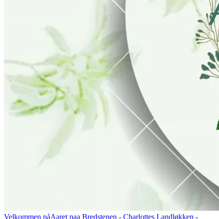
Velkommen på
Aaret paa Bredstenen
- Charlottes Landløkken -