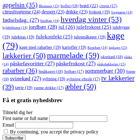
appelsin
(35)
brød
(22)
boller
(18)
citron
(17)
Blommer
(15)
citrusfrugterne
(24)
dessert
(23)
drikke
(23)
frokost
(19)
frugttærte
(14)
hverdag vinter
(53)
fødselsdag.
(27)
hindbær
(14)
jordbær
(28)
jul
(26)
julefrokost
(25)
julehygge
hyldeblomst
(14)
kage
Julekonfekt
(25)
(19)
juleknas
(19)
julesmåkager
(19)
(79)
kage med rabarber
(19)
kartofler
(19)
lagkage
(15)
Kirsebær
(14)
marmelade
(59)
lækkerier
(50)
oksekød
(18)
påske
påskefavoritter
(27)
påskefrokost
(27)
påskelækkerier
(15)
(14)
rabarber
(36)
sommerbær
(30)
Småkager
(18)
Solbær
(17)
Suppe
tv lækkerier
svinekød
(27)
syltning
(19)
(16)
syltning efterår
(17)
æbler
(50)
(39)
tærte
(19)
varme drikke
(17)
Få et gratis nyhedsbrev
Tilmeld dig her
First name or full name
Email
By continuing, you accept the privacy policy