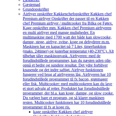
Gæstemad
Grundopskrifter
Airfryer opskrifter Køkkenchef
opskrifter Køkken chef
Premium airfryer Opskrifter der passer til en Køkken
chef Premium airfryer / mulitcooker fra Bilka og Føtex.
Kage opskrifter mm. Køkken chef Premium airfryeren
en multi airfryer med mange muligheder. En
multimaskine med 1700 watt der både kan slowcooke,
dampe, stege, airfrye, svitse, koge og dehydrere m.m.
Maskinen har en kapacitet på 7 Liter, timerfunktion
(maks. 24timer) og justerbar temperatur (40-230°C). Alt
tilbehør tåler maskinopvask. Airfryeren: med de
forudindstillede programmer, kan du næsten uden olie,
opnå et bedre og sundere resultat. Det ydre forbliver
knasende og det indre saftigt. Airfryer funktionen
fungerer ved brug af airfryerens låg. Airfryeren har 10
forudindstillede programmer til fx bacon, grøntsager
eller fisk. Multicooker: med multicookeren kan du lave
et stort udvalg af retter. Produktet har forudindstillede
programmer, der bl.a. kan koge, dampe, og slow cooke.
Du vælger bare et program, og så klarer maskinen
resten. Multicooker funktionen har 10 forudindstillede
programmer til fx at koge ris.
kage opskrifter Køkken chef airfryer