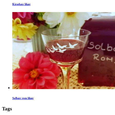
Kirsebær likør
Solbær rom likør
Tags