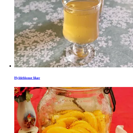
Hyldeblomst likør