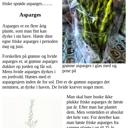
friske sprøde asparges…….
Asparges
Asparges er en flere årig
plante, som man fint kan
dyrke i sin have. Høste dine
egne friske asparges i perioden
maj og juni.
Forskellen på grønne og hvide
asparges er, at grønne asparges
grønne asparges i glas med og
dukker op jorden og får sol.
pose på
Mens hvide asparges dyrkes i
en jordvold. Høstes med et
aspargesjern inden de for sol. Det er de grønne asparges det
nemmest, at dyrke i haven. De hvide kræver noget mere.
Man skal bare huske ikke
plukke friske asparges de første
par år. Efter man har plantet
dem. Men ventetiden er absolut
det hele vær. For derefter kan
man høste friske asparges fra
samme plante i op til 25 år.