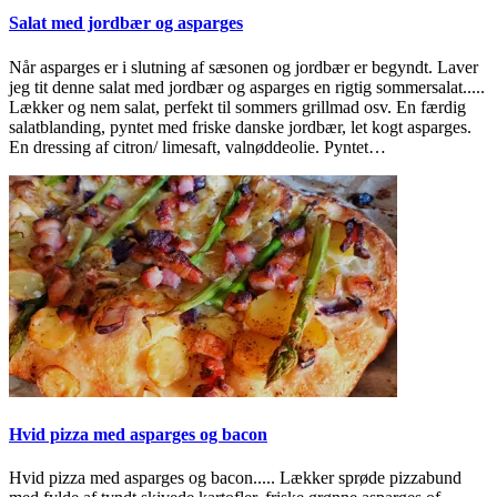
Salat med jordbær og asparges
Når asparges er i slutning af sæsonen og jordbær er begyndt. Laver
jeg tit denne salat med jordbær og asparges en rigtig sommersalat.....
Lækker og nem salat, perfekt til sommers grillmad osv. En færdig
salatblanding, pyntet med friske danske jordbær, let kogt asparges.
En dressing af citron/ limesaft, valnøddeolie. Pyntet…
Hvid pizza med asparges og bacon
Hvid pizza med asparges og bacon..... Lækker sprøde pizzabund