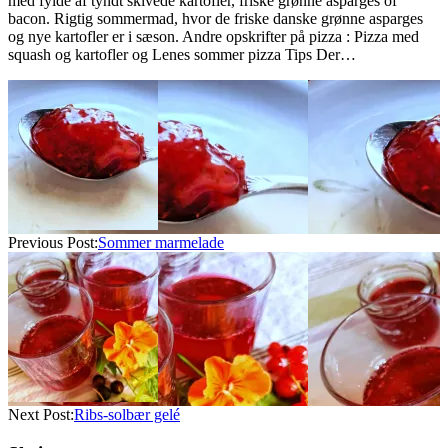
med fylde af tyndt skivede kartofler, friske grønne asparges of
bacon. Rigtig sommermad, hvor de friske danske grønne asparges
og nye kartofler er i sæson. Andre opskrifter på pizza : Pizza med
squash og kartofler og Lenes sommer pizza Tips Der…
2022-
06-
19
Previous Post:
Sommer marmelade
Next Post:
Ribs-solbær gelé