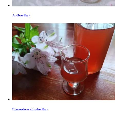
Jordbær likør
Hjemmelavet rabarber likør