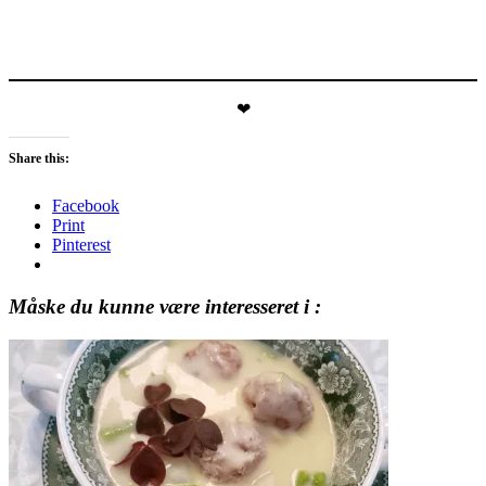
❤
Share this:
Facebook
Print
Pinterest
Måske du kunne være interesseret i :