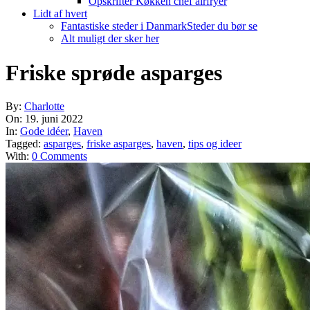
Opskrifter Køkken chef airfryer
Lidt af hvert
Fantastiske steder i Danmark
Steder du bør se
Alt muligt der sker her
Friske sprøde asparges
By:
Charlotte
On:
19. juni 2022
In:
Gode idéer
,
Haven
Tagged:
asparges
,
friske asparges
,
haven
,
tips og ideer
With:
0 Comments