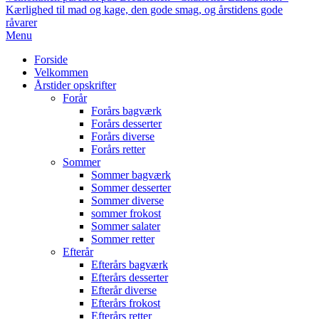
Kærlighed til mad og kage, den gode smag, og årstidens gode
råvarer
Primary
Menu
Navigation
Forside
Menu
Velkommen
Årstider opskrifter
Forår
Forårs bagværk
Forårs desserter
Forårs diverse
Forårs retter
Sommer
Sommer bagværk
Sommer desserter
Sommer diverse
sommer frokost
Sommer salater
Sommer retter
Efterår
Efterårs bagværk
Efterårs desserter
Efterår diverse
Efterårs frokost
Efterårs retter