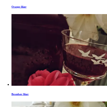
Orange likør
Brombær likør