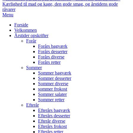
Kærlighed til mad og kage, den gode smag, og årstidens gode
råvarer
Primary
Menu
Navigation
Forside
Menu
Velkommen
Årstider opskrifter
Forår
Forårs bagværk
Forårs desserter
Forårs diverse
Forårs retter
Sommer
Sommer bagværk
Sommer desserter
Sommer diverse
sommer frokost
Sommer salater
Sommer retter
Efterår
Efterårs bagværk
Efterårs desserter
Efterår diverse
Efterårs frokost
Efterårs retter