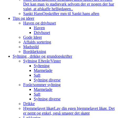
Det kan man jo stadigvæk selvom der er nogen der har
valgt, at afskaffe helligdagen..
Sankt Hans
Opskrifter mm til Sankt hans aften
Tips og ideer
Haven og drivhuset
Haven
Drivhuset
Gode Ideer
Affalds sortering
Madspild
Borddækning
Syltning , drikke og grundopskrifter
Syltning Efterår/Vinter
Syltening
Marmelade
Saft
Syltning diverse
Forår/sommer syltning
Marmelade
Saft
Syltning diverse
Drikke
Hjemmelavet likør
Lav din egen hjemmelavet likør. Det
er nemt og enkel, også smager det skønt
Lækkerier