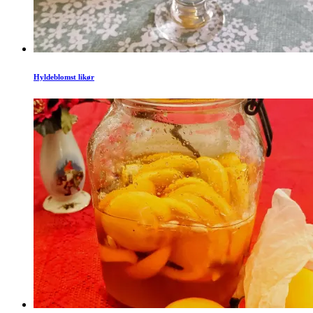
Hyldeblomst likør