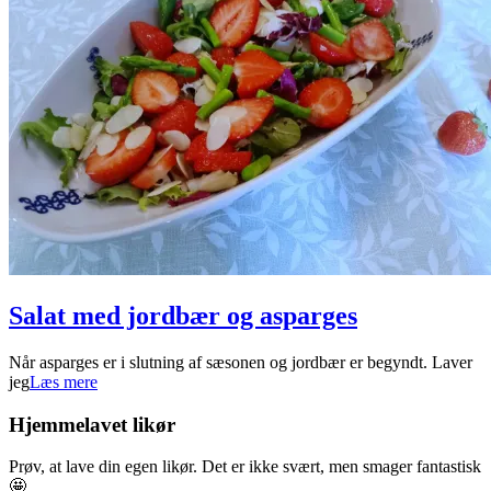
Salat med jordbær og asparges
2021-
Når asparges er i slutning af sæsonen og jordbær er begyndt. Laver
06-
jeg
Læs mere
14
Hjemmelavet likør
Prøv, at lave din egen likør. Det er ikke svært, men smager fantastisk
🤩