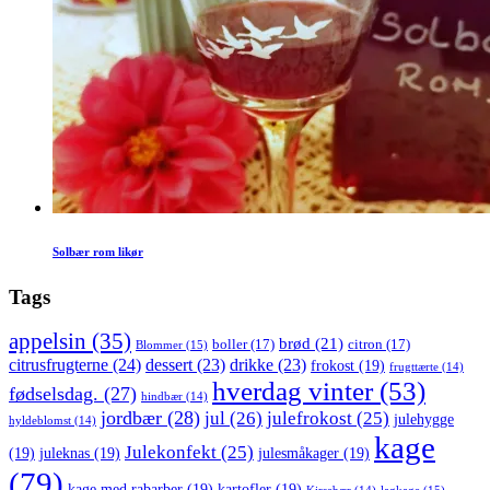
Solbær rom likør
Tags
appelsin
(35)
brød
(21)
boller
(17)
citron
(17)
Blommer
(15)
citrusfrugterne
(24)
dessert
(23)
drikke
(23)
frokost
(19)
frugttærte
(14)
hverdag vinter
(53)
fødselsdag.
(27)
hindbær
(14)
jordbær
(28)
jul
(26)
julefrokost
(25)
julehygge
hyldeblomst
(14)
kage
Julekonfekt
(25)
(19)
juleknas
(19)
julesmåkager
(19)
(79)
kage med rabarber
(19)
kartofler
(19)