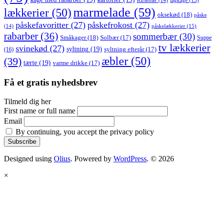
lagkage
(15)
Kirsebær
(14)
marmelade
(59)
lækkerier
(50)
oksekød
(18)
påske
påskefavoritter
(27)
påskefrokost
(27)
påskelækkerier
(15)
(14)
rabarber
(36)
sommerbær
(30)
Småkager
(18)
Solbær
(17)
Suppe
tv lækkerier
svinekød
(27)
syltning
(19)
(16)
syltning efterår
(17)
æbler
(50)
(39)
tærte
(19)
varme drikke
(17)
Få et gratis nyhedsbrev
Tilmeld dig her
First name or full name
Email
By continuing, you accept the privacy policy
Designed using
Olius
. Powered by
WordPress
. © 2026
×