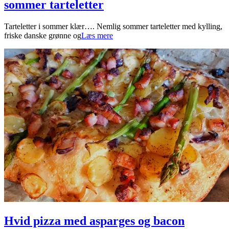
sommer tarteletter
2023-
Tarteletter i sommer klær…. Nemlig sommer tarteletter med kylling,
06-
friske danske grønne og
Læs mere
21
Hvid pizza med asparges og bacon