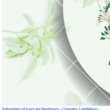
Velkommen på
Aaret paa Bredstenen
- Charlottes Landløkken -