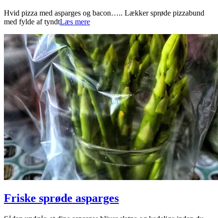
2023-
Hvid pizza med asparges og bacon….. Lækker sprøde pizzabund
05-
med fylde af tyndt
Læs mere
18
Friske sprøde asparges