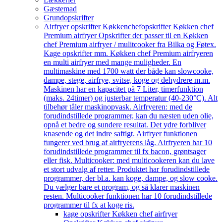
Gæstemad
Grundopskrifter
Airfryer opskrifter Køkkenchef
opskrifter Køkken chef
Premium airfryer Opskrifter der passer til en Køkken
chef Premium airfryer / mulitcooker fra Bilka og Føtex.
Kage opskrifter mm. Køkken chef Premium airfryeren
en multi airfryer med mange muligheder. En
multimaskine med 1700 watt der både kan slowcooke,
dampe, stege, airfrye, svitse, koge og dehydrere m.m.
Maskinen har en kapacitet på 7 Liter, timerfunktion
(maks. 24timer) og justerbar temperatur (40-230°C). Alt
tilbehør tåler maskinopvask. Airfryeren: med de
forudindstillede programmer, kan du næsten uden olie,
opnå et bedre og sundere resultat. Det ydre forbliver
knasende og det indre saftigt. Airfryer funktionen
fungerer ved brug af airfryerens låg. Airfryeren har 10
forudindstillede programmer til fx bacon, grøntsager
eller fisk. Multicooker: med multicookeren kan du lave
et stort udvalg af retter. Produktet har forudindstillede
programmer, der bl.a. kan koge, dampe, og slow cooke.
Du vælger bare et program, og så klarer maskinen
resten. Multicooker funktionen har 10 forudindstillede
programmer til fx at koge ris.
kage opskrifter Køkken chef airfryer