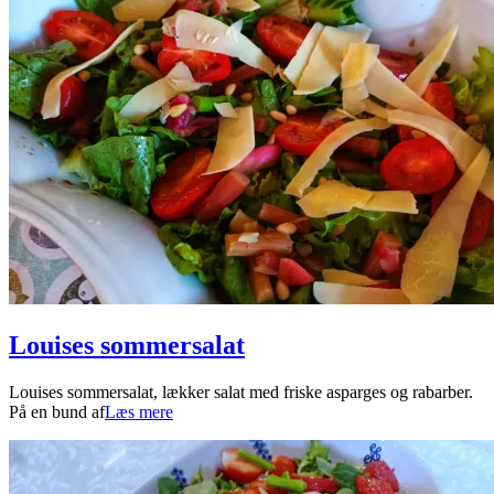
Louises sommersalat
2022-
Louises sommersalat, lækker salat med friske asparges og rabarber.
05-
På en bund af
Læs mere
08