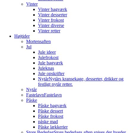
Vinter
Vinter bagværk
Vinter desserter
Vinter frokost
Vinter diverse
Vinter retter
Højtider
Mortensaften
Jul
Jule ideer
Julefrokost
Jule bagværk
Juleknas
Jule opskrifter
Nytår
Nytårs kransekage, desserter, drikker og
festligt nytår retter.
Nytår
Fastelavn
Fastelavn
Påske
Påske bagværk
Påske dessert
Påske frokost
påske mad
Påske lækkerier
Store Bededag
Store bededags aften spises der hveder.