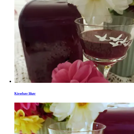
Kirsebær likør