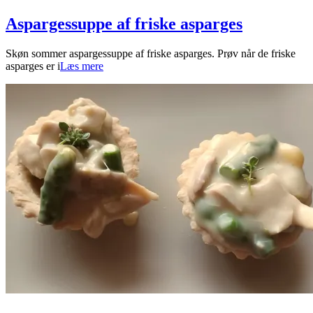
Aspargessuppe af friske asparges
2026-
Skøn sommer aspargessuppe af friske asparges. Prøv når de friske
06-
asparges er i
Læs mere
14