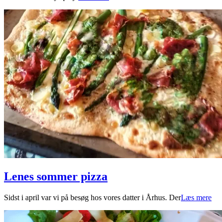
13
Lenes sommer pizza
2022-
Sidst i april var vi på besøg hos vores datter i Århus. Der
Læs mere
05-
29