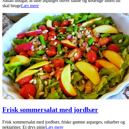
2022-
Sådan undgår, at dine asparges bliver slatne og kedelige inden du
06-
skal bruge
Læs mere
19
Frisk sommersalat med jordbær
2022-
Frisk sommersalat med jordbær, friske grønne asparges, rabarber og
06-
nektariner. Et drys pinje
Læs mere