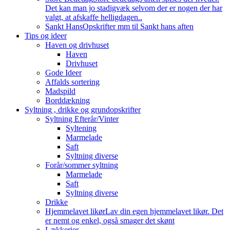
Det kan man jo stadigvæk selvom der er nogen der har
valgt, at afskaffe helligdagen..
Sankt Hans
Opskrifter mm til Sankt hans aften
Tips og ideer
Haven og drivhuset
Haven
Drivhuset
Gode Ideer
Affalds sortering
Madspild
Borddækning
Syltning , drikke og grundopskrifter
Syltning Efterår/Vinter
Syltening
Marmelade
Saft
Syltning diverse
Forår/sommer syltning
Marmelade
Saft
Syltning diverse
Drikke
Hjemmelavet likør
Lav din egen hjemmelavet likør. Det
er nemt og enkel, også smager det skønt
Lækkerier