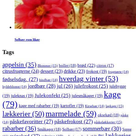
Solbær rom likør
Tags
appelsin
(35)
brød
(22)
boller
(18)
citron
(17)
Blommer
(15)
citrusfrugterne
(24)
dessert
(23)
drikke
(23)
frokost
(19)
frugttærte
(14)
hverdag vinter
(53)
fødselsdag.
(27)
hindbær
(14)
jordbær
(28)
jul
(26)
julefrokost
(25)
julehygge
hyldeblomst
(14)
kage
Julekonfekt
(25)
(19)
juleknas
(19)
julesmåkager
(19)
(79)
kage med rabarber
(19)
kartofler
(19)
lagkage
(15)
Kirsebær
(14)
marmelade
(59)
lækkerier
(50)
oksekød
(18)
påske
påskefavoritter
(27)
påskefrokost
(27)
påskelækkerier
(15)
(14)
rabarber
(36)
sommerbær
(30)
Småkager
(18)
Solbær
(17)
Suppe
tv lækkerier
svinekød
(27)