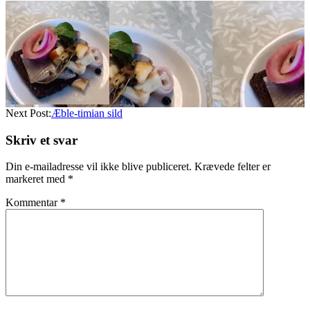
Next Post:
Æble-timian sild
Skriv et svar
Din e-mailadresse vil ikke blive publiceret.
Krævede felter er
markeret med
*
Kommentar
*