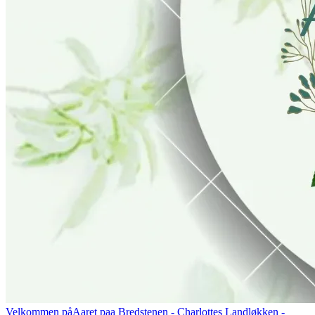
Velkommen på
Aaret paa Bredstenen
- Charlottes Landløkken -