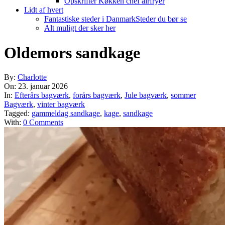
Opskrifter Køkken chef airfryer
Lidt af hvert
Fantastiske steder i Danmark
Steder du bør se
Alt muligt der sker her
Oldemors sandkage
By:
Charlotte
On:
23. januar 2026
In:
Efterårs bagværk
,
forårs bagværk
,
Jule bagværk
,
sommer
Bagværk
,
vinter bagværk
Tagged:
gammeldag sandkage
,
kage
,
sandkage
With:
0 Comments