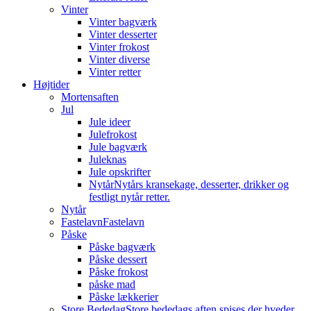
Vinter
Vinter bagværk
Vinter desserter
Vinter frokost
Vinter diverse
Vinter retter
Højtider
Mortensaften
Jul
Jule ideer
Julefrokost
Jule bagværk
Juleknas
Jule opskrifter
Nytår
Nytårs kransekage, desserter, drikker og
festligt nytår retter.
Nytår
Fastelavn
Fastelavn
Påske
Påske bagværk
Påske dessert
Påske frokost
påske mad
Påske lækkerier
Store Bededag
Store bededags aften spises der hveder.