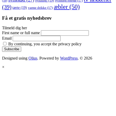
syltning
(19)
(16)
syltning efterår
(17)
æbler
(50)
(39)
tærte
(19)
varme drikke
(17)
Få et gratis nyhedsbrev
Tilmeld dig her
First name or full name
Email
By continuing, you accept the privacy policy
Designed using
Olius
. Powered by
WordPress
. © 2026
×