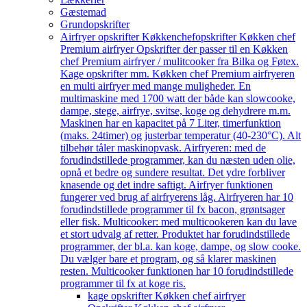
Gæstemad
Grundopskrifter
Airfryer opskrifter Køkkenchef
opskrifter Køkken chef
Premium airfryer Opskrifter der passer til en Køkken
chef Premium airfryer / mulitcooker fra Bilka og Føtex.
Kage opskrifter mm. Køkken chef Premium airfryeren
en multi airfryer med mange muligheder. En
multimaskine med 1700 watt der både kan slowcooke,
dampe, stege, airfrye, svitse, koge og dehydrere m.m.
Maskinen har en kapacitet på 7 Liter, timerfunktion
(maks. 24timer) og justerbar temperatur (40-230°C). Alt
tilbehør tåler maskinopvask. Airfryeren: med de
forudindstillede programmer, kan du næsten uden olie,
opnå et bedre og sundere resultat. Det ydre forbliver
knasende og det indre saftigt. Airfryer funktionen
fungerer ved brug af airfryerens låg. Airfryeren har 10
forudindstillede programmer til fx bacon, grøntsager
eller fisk. Multicooker: med multicookeren kan du lave
et stort udvalg af retter. Produktet har forudindstillede
programmer, der bl.a. kan koge, dampe, og slow cooke.
Du vælger bare et program, og så klarer maskinen
resten. Multicooker funktionen har 10 forudindstillede
programmer til fx at koge ris.
kage opskrifter Køkken chef airfryer