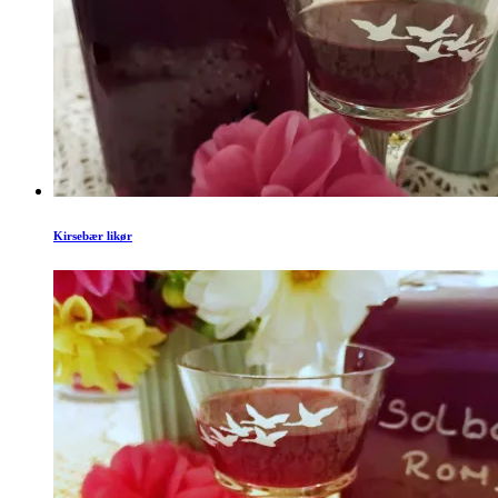
Kirsebær likør