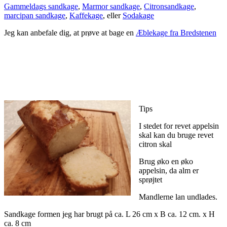
Gammeldags sandkage
,
Marmor sandkage
,
Citronsandkage
,
marcipan sandkage
,
Kaffekage
, eller
Sodakage
Jeg kan anbefale dig, at prøve at bage en
Æblekage fra Bredstenen
Tips
I stedet for revet appelsin
skal kan du bruge revet
citron skal
Brug øko en øko
appelsin, da alm er
sprøjtet
Mandlerne lan undlades.
Sandkage formen jeg har brugt på ca. L 26 cm x B ca. 12 cm. x H
ca. 8 cm