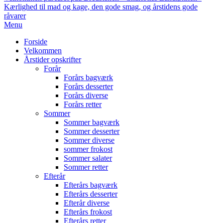
Kærlighed til mad og kage, den gode smag, og årstidens gode
råvarer
Primary
Menu
Navigation
Forside
Menu
Velkommen
Årstider opskrifter
Forår
Forårs bagværk
Forårs desserter
Forårs diverse
Forårs retter
Sommer
Sommer bagværk
Sommer desserter
Sommer diverse
sommer frokost
Sommer salater
Sommer retter
Efterår
Efterårs bagværk
Efterårs desserter
Efterår diverse
Efterårs frokost
Efterårs retter