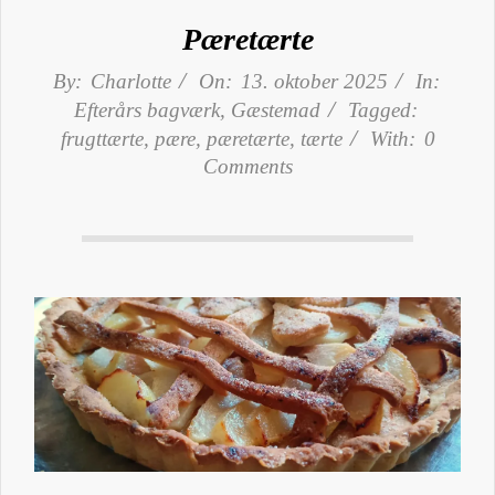
Pæretærte
By:
Charlotte
On:
13. oktober 2025
In:
Efterårs bagværk
,
Gæstemad
Tagged:
frugttærte
,
pære
,
pæretærte
,
tærte
With:
0
Comments