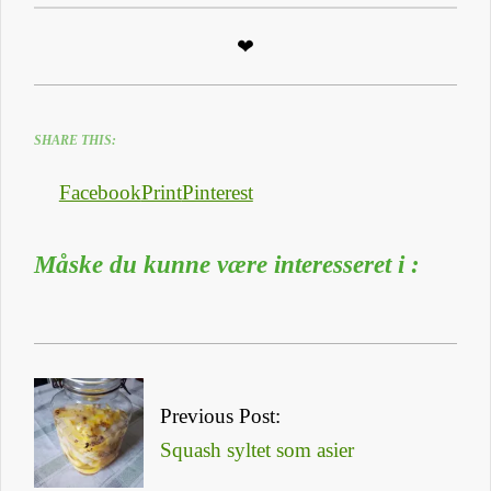
❤
SHARE THIS:
Facebook
Print
Pinterest
Måske du kunne være interesseret i :
2025-
10-
Previous Post:
13
Squash syltet som asier