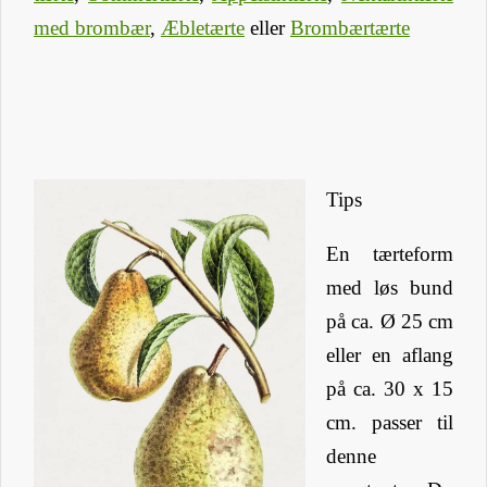
med brombær
,
Æbletærte
eller
Brombærtærte
Tips
En tærteform
med løs bund
på ca. Ø 25 cm
eller en aflang
på ca. 30 x 15
cm. passer til
denne