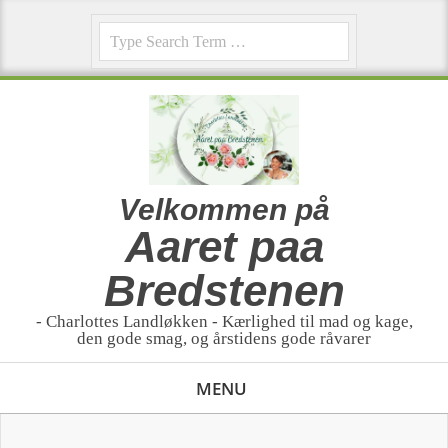
Skip
Search
to
content
Velkommen på
Aaret paa
Bredstenen
- Charlottes Landløkken - Kærlighed til mad og kage,
den gode smag, og årstidens gode råvarer
Primary
MENU
Navigation
Menu