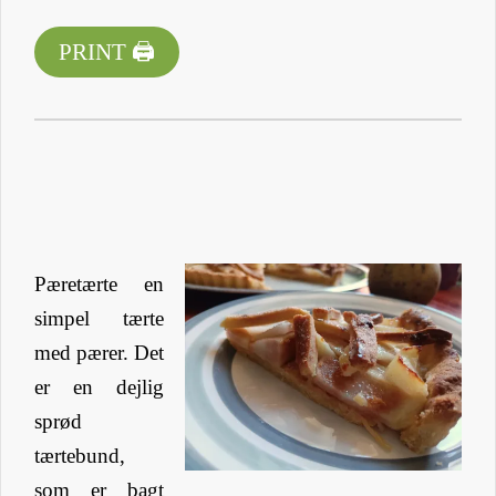
PRINT 🖨
Pæretærte en
simpel tærte
med pærer. Det
er en dejlig
sprød
tærtebund,
som er bagt