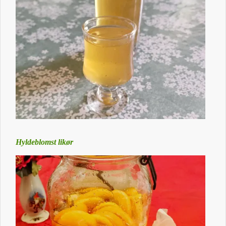
Hyldeblomst likør