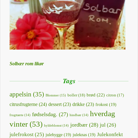
Solbær rom likør
Tags
appelsin
(35)
brød
(22)
boller
(18)
citron
(17)
Blommer
(15)
citrusfrugterne
(24)
dessert
(23)
drikke
(23)
frokost
(19)
hverdag
fødselsdag.
(27)
frugttærte
(14)
hindbær
(14)
vinter
(53)
jordbær
(28)
jul
(26)
hyldeblomst
(14)
julefrokost
(25)
Julekonfekt
julehygge
(19)
juleknas
(19)