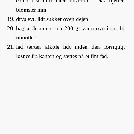
enten i strimler eller udstukket f.eks. hjerter,
blomster mm
drys evt. lidt sukker oven dejen
bag æbletærten i en 200 gr varm ovn i ca. 14
minutter
lad tærten afkøle lidt inden den forsigtigt
løsnes fra kanten og sættes på et fint fad.