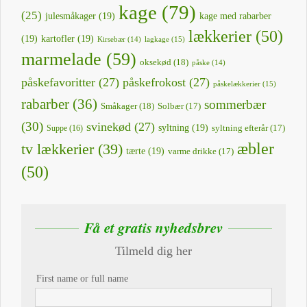
kage
(79)
(25)
julesmåkager
(19)
kage med rabarber
lækkerier
(50)
(19)
kartofler
(19)
lagkage
(15)
Kirsebær
(14)
marmelade
(59)
oksekød
(18)
påske
(14)
påskefavoritter
(27)
påskefrokost
(27)
påskelækkerier
(15)
rabarber
(36)
sommerbær
Småkager
(18)
Solbær
(17)
(30)
svinekød
(27)
syltning
(19)
Suppe
(16)
syltning efterår
(17)
æbler
tv lækkerier
(39)
tærte
(19)
varme drikke
(17)
(50)
Få et gratis nyhedsbrev
Tilmeld dig her
First name or full name