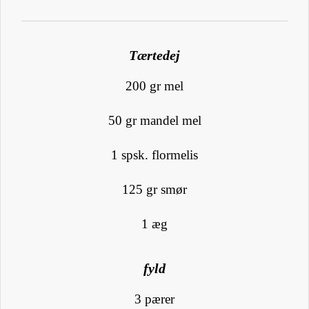
Tærtedej
200 gr mel
50 gr mandel mel
1 spsk. flormelis
125 gr smør
1 æg
fyld
3 pærer