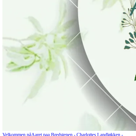
Velkommen på
Aaret paa Bredstenen
- Charlottes Landløkken -