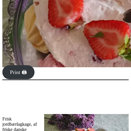
Print 🖨
Frisk
jordbærlagkage, af
friske danske