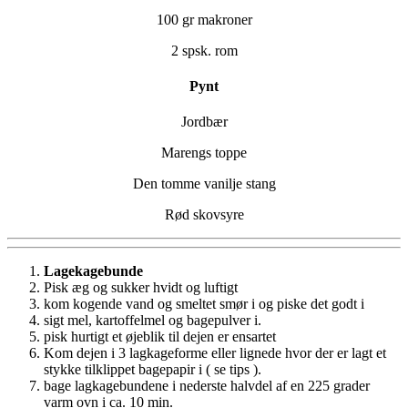
100 gr makroner
2 spsk. rom
Pynt
Jordbær
Marengs toppe
Den tomme vanilje stang
Rød skovsyre
Lagekagebunde
Pisk æg og sukker hvidt og luftigt
kom kogende vand og smeltet smør i og piske det godt i
sigt mel, kartoffelmel og bagepulver i.
pisk hurtigt et øjeblik til dejen er ensartet
Kom dejen i 3 lagkageforme eller lignede hvor der er lagt et
stykke tilklippet bagepapir i ( se tips ).
bage lagkagebundene i nederste halvdel af en 225 grader
varm ovn i ca. 10 min.