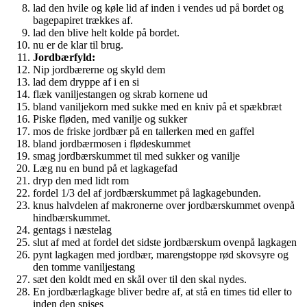
lad den hvile og køle lid af inden i vendes ud på bordet og
bagepapiret trækkes af.
lad den blive helt kolde på bordet.
nu er de klar til brug.
Jordbærfyld:
Nip jordbærerne og skyld dem
lad dem dryppe af i en si
flæk vaniljestangen og skrab kornene ud
bland vaniljekorn med sukke med en kniv på et spækbræt
Piske fløden, med vanilje og sukker
mos de friske jordbær på en tallerken med en gaffel
bland jordbærmosen i flødeskummet
smag jordbærskummet til med sukker og vanilje
Læg nu en bund på et lagkagefad
dryp den med lidt rom
fordel 1/3 del af jordbærskummet på lagkagebunden.
knus halvdelen af makronerne over jordbærskummet ovenpå
hindbærskummet.
gentags i næstelag
slut af med at fordel det sidste jordbærskum ovenpå lagkagen
pynt lagkagen med jordbær, marengstoppe rød skovsyre og
den tomme vaniljestang
sæt den koldt med en skål over til den skal nydes.
En jordbærlagkage bliver bedre af, at stå en times tid eller to
inden den spises