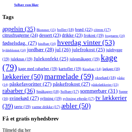
Solbær rom likør
Tags
appelsin
(35)
brød
(22)
boller
(18)
citron
(17)
Blommer
(15)
citrusfrugterne
(24)
dessert
(23)
drikke
(23)
frokost
(19)
frugttærte
(14)
hverdag vinter
(53)
fødselsdag.
(27)
hindbær
(14)
jordbær
(28)
jul
(26)
julefrokost
(25)
julehygge
hyldeblomst
(14)
kage
Julekonfekt
(25)
(19)
juleknas
(19)
julesmåkager
(19)
(79)
kage med rabarber
(19)
kartofler
(19)
lagkage
(16)
Kirsebær
(14)
marmelade
(59)
lækkerier
(50)
oksekød
(18)
påske
påskefavoritter
(27)
påskefrokost
(27)
påskelækkerier
(15)
(14)
rabarber
(36)
sommerbær
(31)
Småkager
(18)
Solbær
(17)
Suppe
tv lækkerier
svinekød
(27)
syltning
(19)
(16)
syltning efterår
(17)
æbler
(50)
(39)
tærte
(19)
varme drikke
(17)
Få et gratis nyhedsbrev
Tilmeld dig her