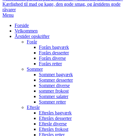
Kærlighed til mad og kage, den gode smag, og årstidens gode
råvarer
Primary
Menu
Navigation
Forside
Menu
Velkommen
Årstider opskrifter
Forår
Forårs bagværk
Forårs desserter
Forårs diverse
Forårs retter
Sommer
Sommer bagværk
Sommer desserter
Sommer diverse
sommer frokost
Sommer salater
Sommer retter
Efterår
Efterårs bagværk
Efterårs desserter
Efterår diverse
Efterårs frokost
Efterårs retter