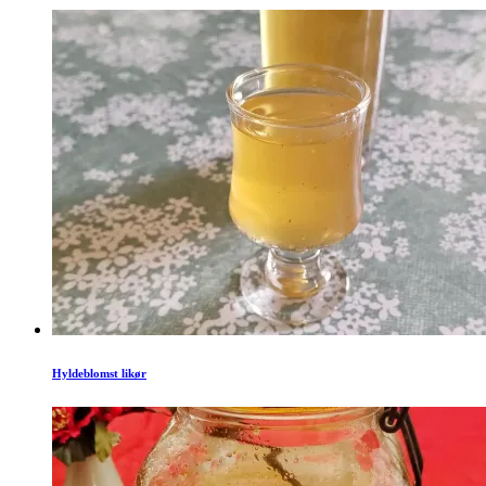
Hyldeblomst likør