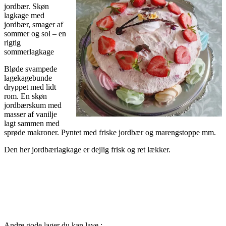
jordbær. Skøn
lagkage med
jordbær, smager af
sommer og sol – en
rigtig
sommerlagkage
Bløde svampede
lagekagebunde
dryppet med lidt
rom. En skøn
jordbærskum med
masser af vanilje
lagt sammen med
sprøde makroner. Pyntet med friske jordbær og marengstoppe mm.
Den her jordbærlagkage er dejlig frisk og ret lækker.
Andre gode lager du kan lave :