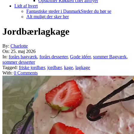
Opskrifter Køkken chef airfryer
Lidt af hvert
Fantastiske steder i Danmark
Steder du bør se
Alt muligt der sker her
Jordbærlagkage
By:
Charlotte
On:
25. maj 2026
In:
forårs bagværk
,
forårs desserter
,
Gode idéer
,
sommer Bagværk
,
sommer desserter
Tagged:
friske jordbær
,
jordbær
,
kage
,
lagkage
With:
0 Comments