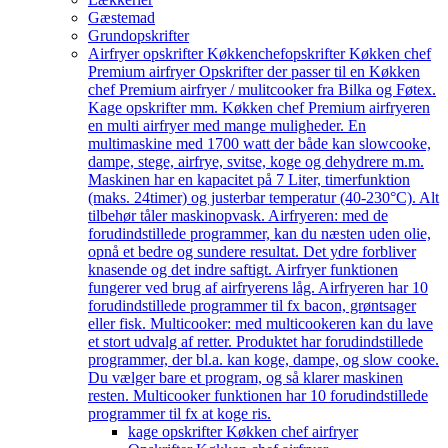
Gæstemad
Grundopskrifter
Airfryer opskrifter Køkkenchef
opskrifter Køkken chef
Premium airfryer Opskrifter der passer til en Køkken
chef Premium airfryer / mulitcooker fra Bilka og Føtex.
Kage opskrifter mm. Køkken chef Premium airfryeren
en multi airfryer med mange muligheder. En
multimaskine med 1700 watt der både kan slowcooke,
dampe, stege, airfrye, svitse, koge og dehydrere m.m.
Maskinen har en kapacitet på 7 Liter, timerfunktion
(maks. 24timer) og justerbar temperatur (40-230°C). Alt
tilbehør tåler maskinopvask. Airfryeren: med de
forudindstillede programmer, kan du næsten uden olie,
opnå et bedre og sundere resultat. Det ydre forbliver
knasende og det indre saftigt. Airfryer funktionen
fungerer ved brug af airfryerens låg. Airfryeren har 10
forudindstillede programmer til fx bacon, grøntsager
eller fisk. Multicooker: med multicookeren kan du lave
et stort udvalg af retter. Produktet har forudindstillede
programmer, der bl.a. kan koge, dampe, og slow cooke.
Du vælger bare et program, og så klarer maskinen
resten. Multicooker funktionen har 10 forudindstillede
programmer til fx at koge ris.
kage opskrifter Køkken chef airfryer