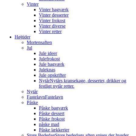
Vinter
Vinter bagværk
Vinter desserter
Vinter frokost
Vinter diverse
Vinter retter
Højtider
Mortensaften
Jul
Jule ideer
Julefrokost
Jule bagværk
Juleknas
Jule opskrifter
Nytår
Nytårs kransekage, desserter, drikker og
festligt nytår retter.
Nytår
Fastelavn
Fastelavn
Påske
Påske bagværk
Påske dessert
Påske frokost
påske mad
Påske lækkerier
Store Bededag
Store bededags aften spises der hveder.