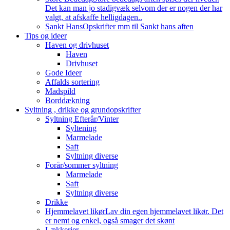
Det kan man jo stadigvæk selvom der er nogen der har
valgt, at afskaffe helligdagen..
Sankt Hans
Opskrifter mm til Sankt hans aften
Tips og ideer
Haven og drivhuset
Haven
Drivhuset
Gode Ideer
Affalds sortering
Madspild
Borddækning
Syltning , drikke og grundopskrifter
Syltning Efterår/Vinter
Syltening
Marmelade
Saft
Syltning diverse
Forår/sommer syltning
Marmelade
Saft
Syltning diverse
Drikke
Hjemmelavet likør
Lav din egen hjemmelavet likør. Det
er nemt og enkel, også smager det skønt
Lækkerier