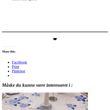
❤️
Share this:
Facebook
Print
Pinterest
Måske du kunne være interesseret i :