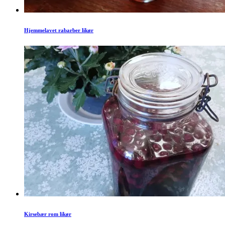
Hjemmelavet rabarber likør
Kirsebær rom likør