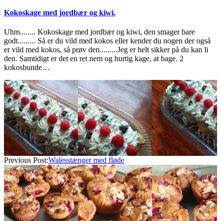
Kokoskage med jordbær og kiwi.
Uhm........ Kokoskage med jordbær og kiwi, den smager bare
godt......... Så er du vild med kokos eller kender du nogen der også
er vild med kokos, så prøv den.........Jeg er helt sikker på du kan li
den. Samtidigt er det en ret nem og hurtig kage, at bage. 2
kokosbunde…
2026-
05-
25
Previous Post:
Walesstænger med fløde