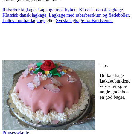
Rabarber lagkage
,
Lagkage med hyben
,
Klassisk dansk lagkage
,
Klassisk dansk lagkage
,
Lagkage med rabarberskum og flødeboller
,
Lottes hindbærlagkage
eller
Sveskelagkage fra Bredstenen
Tips
Du kan bage
lagkagebundene
selv eller købe
nogle gode hos
en god bager.
Prinsessetærte