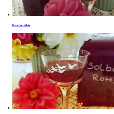
Kirsebær likør