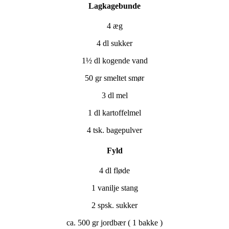
Lagkagebunde
4 æg
4 dl sukker
1½ dl kogende vand
50 gr smeltet smør
3 dl mel
1 dl kartoffelmel
4 tsk. bagepulver
Fyld
4 dl fløde
1 vanilje stang
2 spsk. sukker
ca. 500 gr jordbær ( 1 bakke )