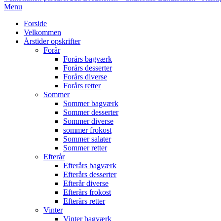
Primary
Menu
Navigation
Forside
Menu
Velkommen
Årstider opskrifter
Forår
Forårs bagværk
Forårs desserter
Forårs diverse
Forårs retter
Sommer
Sommer bagværk
Sommer desserter
Sommer diverse
sommer frokost
Sommer salater
Sommer retter
Efterår
Efterårs bagværk
Efterårs desserter
Efterår diverse
Efterårs frokost
Efterårs retter
Vinter
Vinter bagværk