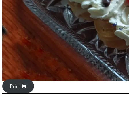
Print 🖨