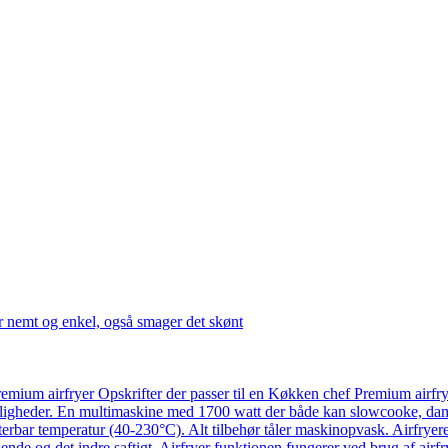
r nemt og enkel, også smager det skønt
emium airfryer Opskrifter der passer til en Køkken chef Premium airfr
ligheder. En multimaskine med 1700 watt der både kan slowcooke, damp
usterbar temperatur (40-230°C). Alt tilbehør tåler maskinopvask. Airfry
ende og det indre saftigt. Airfryer funktionen fungerer ved brug af airf