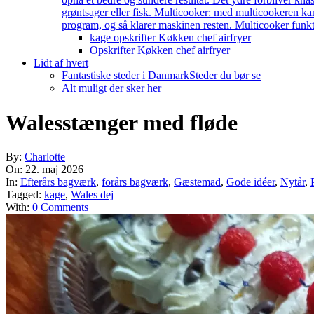
grøntsager eller fisk. Multicooker: med multicookeren kan
program, og så klarer maskinen resten. Multicooker funkti
kage opskrifter Køkken chef airfryer
Opskrifter Køkken chef airfryer
Lidt af hvert
Fantastiske steder i Danmark
Steder du bør se
Alt muligt der sker her
Walesstænger med fløde
By:
Charlotte
On:
22. maj 2026
In:
Efterårs bagværk
,
forårs bagværk
,
Gæstemad
,
Gode idéer
,
Nytår
,
Tagged:
kage
,
Wales dej
With:
0 Comments