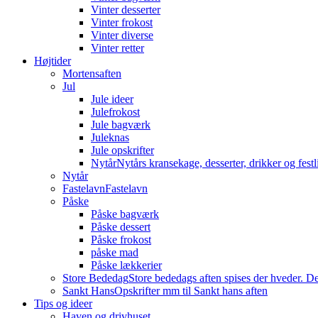
Vinter desserter
Vinter frokost
Vinter diverse
Vinter retter
Højtider
Mortensaften
Jul
Jule ideer
Julefrokost
Jule bagværk
Juleknas
Jule opskrifter
Nytår
Nytårs kransekage, desserter, drikker og festli
Nytår
Fastelavn
Fastelavn
Påske
Påske bagværk
Påske dessert
Påske frokost
påske mad
Påske lækkerier
Store Bededag
Store bededags aften spises der hveder. De
Sankt Hans
Opskrifter mm til Sankt hans aften
Tips og ideer
Haven og drivhuset