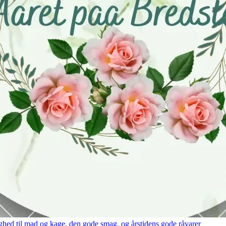
hed til mad og kage, den gode smag, og årstidens gode råvarer