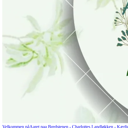
Velkommen på
Aaret paa Bredstenen
- Charlottes Landløkken - Kærlig