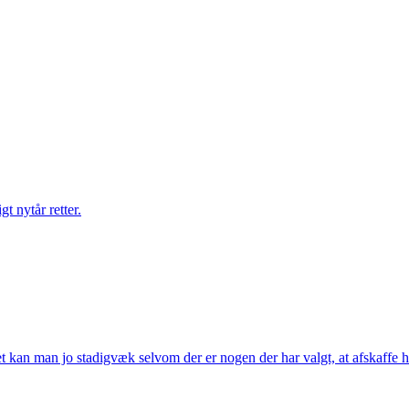
gt nytår retter.
t kan man jo stadigvæk selvom der er nogen der har valgt, at afskaffe h