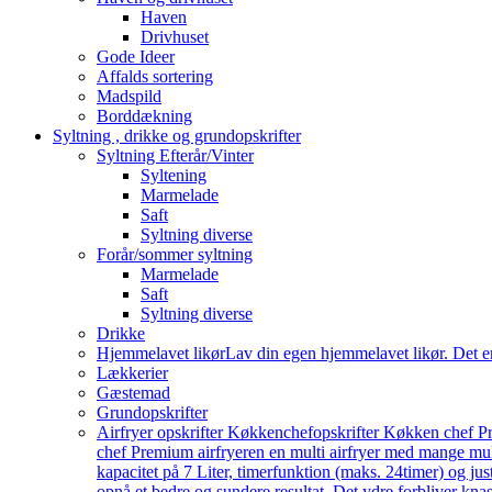
Haven
Drivhuset
Gode Ideer
Affalds sortering
Madspild
Borddækning
Syltning , drikke og grundopskrifter
Syltning Efterår/Vinter
Syltening
Marmelade
Saft
Syltning diverse
Forår/sommer syltning
Marmelade
Saft
Syltning diverse
Drikke
Hjemmelavet likør
Lav din egen hjemmelavet likør. Det e
Lækkerier
Gæstemad
Grundopskrifter
Airfryer opskrifter Køkkenchef
opskrifter Køkken chef Pr
chef Premium airfryeren en multi airfryer med mange mu
kapacitet på 7 Liter, timerfunktion (maks. 24timer) og j
opnå et bedre og sundere resultat. Det ydre forbliver knas