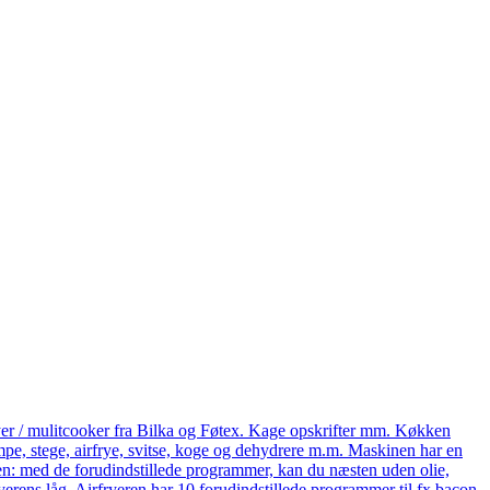
yer / mulitcooker fra Bilka og Føtex. Kage opskrifter mm. Køkken
e, stege, airfrye, svitse, koge og dehydrere m.m. Maskinen har en
eren: med de forudindstillede programmer, kan du næsten uden olie,
ryerens låg. Airfryeren har 10 forudindstillede programmer til fx bacon,