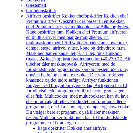
Gæstemad
Grundopskrifter
Airfryer opskrifter Køkkenchef
opskrifter Køkken chef
Premium airfryer Opskrifter der passer til en Køkken
chef Premium airfryer / mulitcooker fra Bilka og Føtex.
Kage opskrifter mm. Køkken chef Premium airfryeren
en multi airfryer med mange muligheder. En
multimaskine med 1700 watt der både kan slowcooke,
dampe, stege, airfrye, svitse, koge og dehydrere m.m.
Maskinen har en kapacitet på 7 Liter, timerfunktion
(maks. 24timer) og justerbar temperatur (40-230°C). Alt
tilbehør tåler maskinopvask. Airfryeren: med de
forudindstillede programmer, kan du næsten uden olie,
opnå et bedre og sundere resultat. Det ydre forbliver
knasende og det indre saftigt. Airfryer funktionen
fungerer ved brug af airfryerens låg. Airfryeren har 10
forudindstillede programmer til fx bacon, grøntsager
eller fisk. Multicooker: med multicookeren kan du lave
et stort udvalg af retter. Produktet har forudindstillede
programmer, der bl.a. kan koge, dampe, og slow cooke.
Du vælger bare et program, og så klarer maskinen
resten. Multicooker funktionen har 10 forudindstillede
programmer til fx at koge ris.
kage opskrifter Køkken chef airfryer