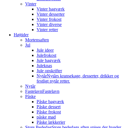
Vinter
Vinter bagværk
Vinter desserter
Vinter frokost
Vinter diverse
Vinter retter
Højtider
Mortensaften
Jul
Jule ideer
Julefrokost
Jule bagværk
Juleknas
Jule opskrifter
Nytår
Nytårs kransekage, desserter, drikker og
festligt nytår retter.
Nytår
Fastelavn
Fastelavn
Påske
Påske bagværk
Påske dessert
Påske frokost
påske mad
Påske lækkerier
Store Bededag
Store bededags aften spises der hveder.