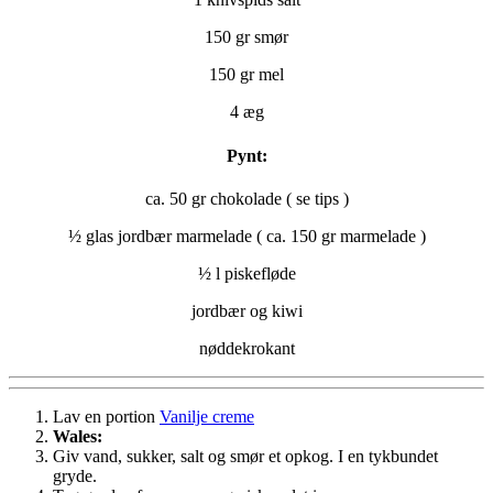
150 gr smør
150 gr mel
4 æg
Pynt:
ca. 50 gr chokolade ( se tips )
½ glas jordbær marmelade ( ca. 150 gr marmelade )
½ l piskefløde
jordbær og kiwi
nøddekrokant
Lav en portion
Vanilje creme
Wales:
Giv vand, sukker, salt og smør et opkog. I en tykbundet
gryde.