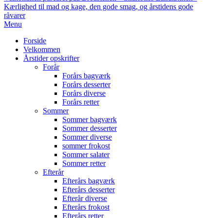
Kærlighed til mad og kage, den gode smag, og årstidens gode
råvarer
Primary
Menu
Navigation
Forside
Menu
Velkommen
Årstider opskrifter
Forår
Forårs bagværk
Forårs desserter
Forårs diverse
Forårs retter
Sommer
Sommer bagværk
Sommer desserter
Sommer diverse
sommer frokost
Sommer salater
Sommer retter
Efterår
Efterårs bagværk
Efterårs desserter
Efterår diverse
Efterårs frokost
Efterårs retter