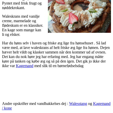
Pyntet med frisk frugt og
nøddekrokant.
Waleskrans med vanilje
creme, marmelade og
flødeskum er en klassiker.
En kage som mange kan
li og elsker.
Har du høns selv i haven og friske æg lige fra hønsehuset . Så lad
være med, at lave waleskrans af helt friske æg lige fra hønen. Dejen
hæver helt vildt og klasker sammen når den kommer ud af ovnen.
Det kan du nok høre jeg har erfaring med. Jeg har engang måtte
køre på tanken og købe æg og så på den igen. Det gik jo ikke der
ikke var
Kagemand
med slik til en børnefødselsdag
Andre opskrifter med vandbakkelses dej :
Walesstang
og
Kagemand
/ kone