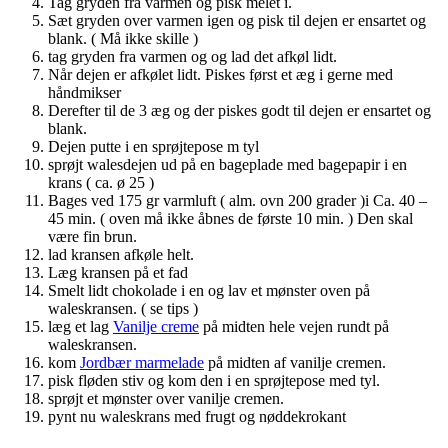
Tag gryden fra varmen og pisk melet i.
Sæt gryden over varmen igen og pisk til dejen er ensartet og
blank. ( Må ikke skille )
tag gryden fra varmen og og lad det afkøl lidt.
Når dejen er afkølet lidt. Piskes først et æg i gerne med
håndmikser
Derefter til de 3 æg og der piskes godt til dejen er ensartet og
blank.
Dejen putte i en sprøjtepose m tyl
sprøjt walesdejen ud på en bageplade med bagepapir i en
krans ( ca. ø 25 )
Bages ved 175 gr varmluft ( alm. ovn 200 grader )i Ca. 40 –
45 min. ( oven må ikke åbnes de første 10 min. ) Den skal
være fin brun.
lad kransen afkøle helt.
Læg kransen på et fad
Smelt lidt chokolade i en og lav et mønster oven på
waleskransen. ( se tips )
læg et lag
Vanilje creme
på midten hele vejen rundt på
waleskransen.
kom
Jordbær marmelade
på midten af vanilje cremen.
pisk fløden stiv og kom den i en sprøjtepose med tyl.
sprøjt et mønster over vanilje cremen.
pynt nu waleskrans med frugt og nøddekrokant