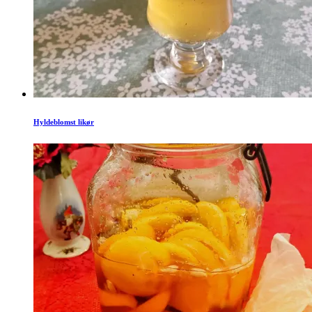
Hyldeblomst likør