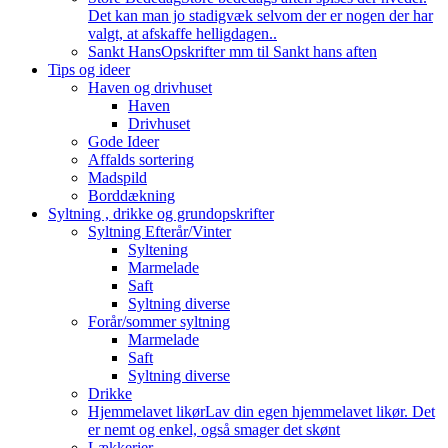
Det kan man jo stadigvæk selvom der er nogen der har
valgt, at afskaffe helligdagen..
Sankt Hans
Opskrifter mm til Sankt hans aften
Tips og ideer
Haven og drivhuset
Haven
Drivhuset
Gode Ideer
Affalds sortering
Madspild
Borddækning
Syltning , drikke og grundopskrifter
Syltning Efterår/Vinter
Syltening
Marmelade
Saft
Syltning diverse
Forår/sommer syltning
Marmelade
Saft
Syltning diverse
Drikke
Hjemmelavet likør
Lav din egen hjemmelavet likør. Det
er nemt og enkel, også smager det skønt
Lækkerier