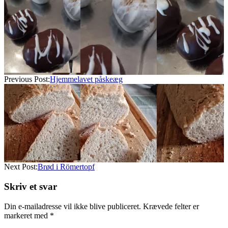
2025-
04-
03
Previous Post:
Hjemmelavet påskeæg
Next Post:
Brød i Römertopf
Skriv et svar
Din e-mailadresse vil ikke blive publiceret.
Krævede felter er
markeret med
*