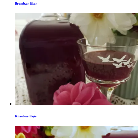
Brombær likør
Kirsebær likør