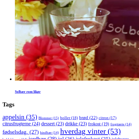
Solbær rom likør
Tags
appelsin
(35)
brød
(22)
boller
(18)
citron
(17)
Blommer
(15)
citrusfrugterne
(24)
dessert
(23)
drikke
(23)
frokost
(19)
frugttærte
(14)
hverdag vinter
(53)
fødselsdag.
(27)
hindbær
(14)
jordbær
(28)
jul
(26)
julefrokost
(25)