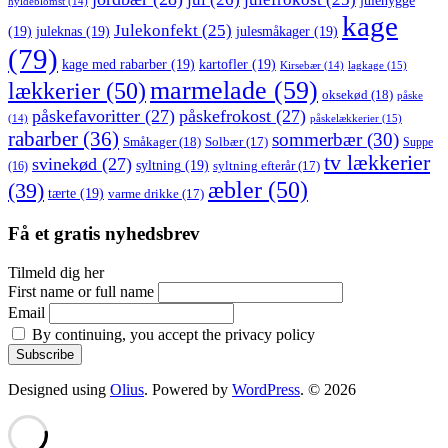
julehygge
hyldeblomst
(14)
kage
Julekonfekt
(25)
(19)
juleknas
(19)
julesmåkager
(19)
(79)
kage med rabarber
(19)
kartofler
(19)
lagkage
(15)
Kirsebær
(14)
marmelade
(59)
lækkerier
(50)
oksekød
(18)
påske
påskefavoritter
(27)
påskefrokost
(27)
påskelækkerier
(15)
(14)
rabarber
(36)
sommerbær
(30)
Småkager
(18)
Solbær
(17)
Suppe
tv lækkerier
svinekød
(27)
syltning
(19)
(16)
syltning efterår
(17)
æbler
(50)
(39)
tærte
(19)
varme drikke
(17)
Få et gratis nyhedsbrev
Tilmeld dig her
First name or full name
Email
By continuing, you accept the privacy policy
Designed using
Olius
. Powered by
WordPress
. © 2026