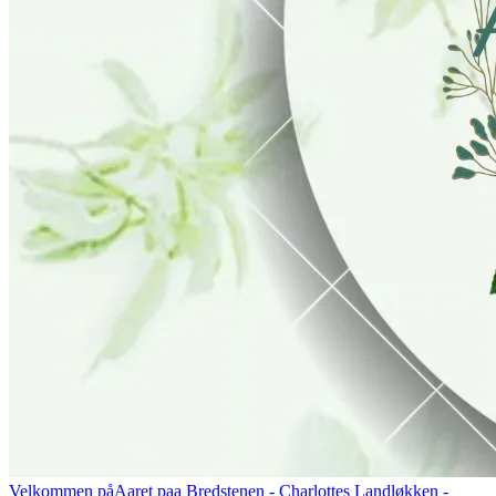
Velkommen på
Aaret paa Bredstenen
- Charlottes Landløkken -