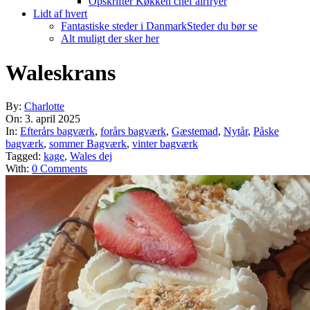
Opskrifter Køkken chef airfryer
Lidt af hvert
Fantastiske steder i Danmark
Steder du bør se
Alt muligt der sker her
Waleskrans
By:
Charlotte
On:
3. april 2025
In:
Efterårs bagværk
,
forårs bagværk
,
Gæstemad
,
Nytår
,
Påske
bagværk
,
sommer Bagværk
,
vinter bagværk
Tagged:
kage
,
Wales dej
With:
0 Comments