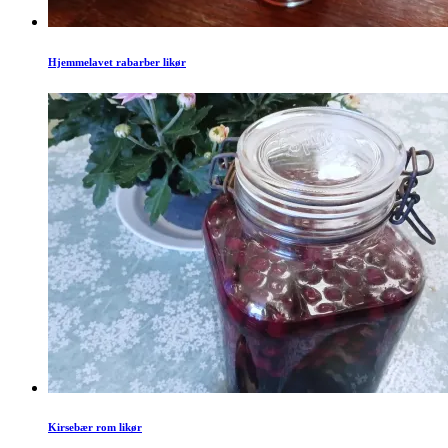
Hjemmelavet rabarber likør
Kirsebær rom likør