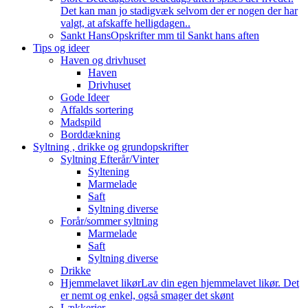
Det kan man jo stadigvæk selvom der er nogen der har
valgt, at afskaffe helligdagen..
Sankt Hans
Opskrifter mm til Sankt hans aften
Tips og ideer
Haven og drivhuset
Haven
Drivhuset
Gode Ideer
Affalds sortering
Madspild
Borddækning
Syltning , drikke og grundopskrifter
Syltning Efterår/Vinter
Syltening
Marmelade
Saft
Syltning diverse
Forår/sommer syltning
Marmelade
Saft
Syltning diverse
Drikke
Hjemmelavet likør
Lav din egen hjemmelavet likør. Det
er nemt og enkel, også smager det skønt
Lækkerier