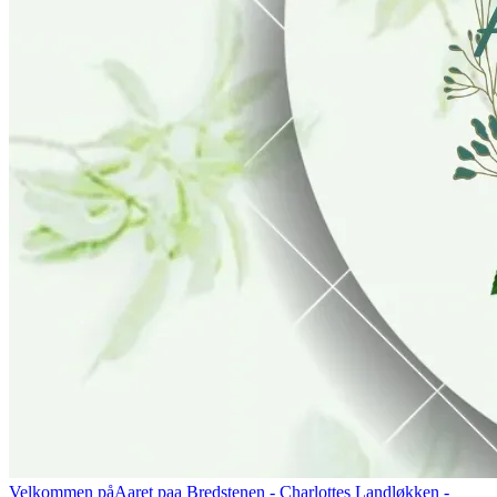
Velkommen på
Aaret paa Bredstenen
- Charlottes Landløkken -