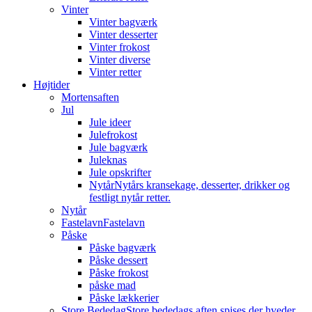
Vinter
Vinter bagværk
Vinter desserter
Vinter frokost
Vinter diverse
Vinter retter
Højtider
Mortensaften
Jul
Jule ideer
Julefrokost
Jule bagværk
Juleknas
Jule opskrifter
Nytår
Nytårs kransekage, desserter, drikker og
festligt nytår retter.
Nytår
Fastelavn
Fastelavn
Påske
Påske bagværk
Påske dessert
Påske frokost
påske mad
Påske lækkerier
Store Bededag
Store bededags aften spises der hveder.