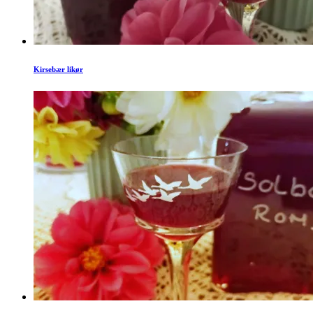
Kirsebær likør