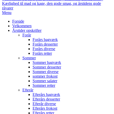
Kærlighed til mad og kage, den gode smag, og årstidens gode
råvarer
Primary
Menu
Navigation
Forside
Menu
Velkommen
Årstider opskrifter
Forår
Forårs bagværk
Forårs desserter
Forårs diverse
Forårs retter
Sommer
Sommer bagværk
Sommer desserter
Sommer diverse
sommer frokost
Sommer salater
Sommer retter
Efterår
Efterårs bagværk
Efterårs desserter
Efterår diverse
Efterårs frokost
Efterårs retter