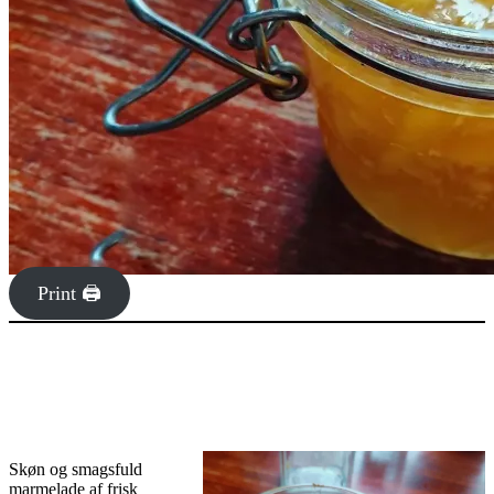
Print 🖨
Skøn og smagsfuld
marmelade af frisk