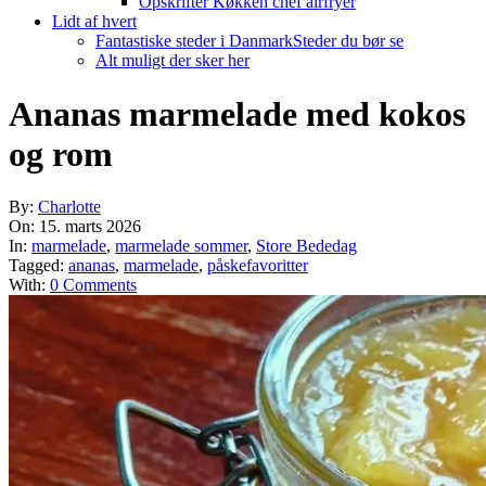
Opskrifter Køkken chef airfryer
Lidt af hvert
Fantastiske steder i Danmark
Steder du bør se
Alt muligt der sker her
Ananas marmelade med kokos
og rom
By:
Charlotte
On:
15. marts 2026
In:
marmelade
,
marmelade sommer
,
Store Bededag
Tagged:
ananas
,
marmelade
,
påskefavoritter
With:
0 Comments