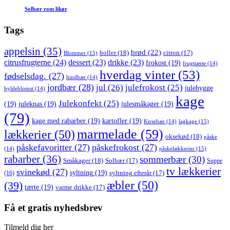
Solbær rom likør
Tags
appelsin
(35)
brød
(22)
boller
(18)
citron
(17)
Blommer
(15)
citrusfrugterne
(24)
dessert
(23)
drikke
(23)
frokost
(19)
frugttærte
(14)
hverdag vinter
(53)
fødselsdag.
(27)
hindbær
(14)
jordbær
(28)
jul
(26)
julefrokost
(25)
julehygge
hyldeblomst
(14)
kage
Julekonfekt
(25)
(19)
juleknas
(19)
julesmåkager
(19)
(79)
kage med rabarber
(19)
kartofler
(19)
lagkage
(15)
Kirsebær
(14)
marmelade
(59)
lækkerier
(50)
oksekød
(18)
påske
påskefavoritter
(27)
påskefrokost
(27)
påskelækkerier
(15)
(14)
rabarber
(36)
sommerbær
(30)
Småkager
(18)
Solbær
(17)
Suppe
tv lækkerier
svinekød
(27)
syltning
(19)
(16)
syltning efterår
(17)
æbler
(50)
(39)
tærte
(19)
varme drikke
(17)
Få et gratis nyhedsbrev
Tilmeld dig her