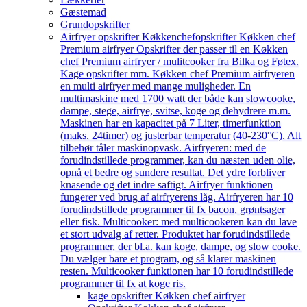
Gæstemad
Grundopskrifter
Airfryer opskrifter Køkkenchef
opskrifter Køkken chef
Premium airfryer Opskrifter der passer til en Køkken
chef Premium airfryer / mulitcooker fra Bilka og Føtex.
Kage opskrifter mm. Køkken chef Premium airfryeren
en multi airfryer med mange muligheder. En
multimaskine med 1700 watt der både kan slowcooke,
dampe, stege, airfrye, svitse, koge og dehydrere m.m.
Maskinen har en kapacitet på 7 Liter, timerfunktion
(maks. 24timer) og justerbar temperatur (40-230°C). Alt
tilbehør tåler maskinopvask. Airfryeren: med de
forudindstillede programmer, kan du næsten uden olie,
opnå et bedre og sundere resultat. Det ydre forbliver
knasende og det indre saftigt. Airfryer funktionen
fungerer ved brug af airfryerens låg. Airfryeren har 10
forudindstillede programmer til fx bacon, grøntsager
eller fisk. Multicooker: med multicookeren kan du lave
et stort udvalg af retter. Produktet har forudindstillede
programmer, der bl.a. kan koge, dampe, og slow cooke.
Du vælger bare et program, og så klarer maskinen
resten. Multicooker funktionen har 10 forudindstillede
programmer til fx at koge ris.
kage opskrifter Køkken chef airfryer