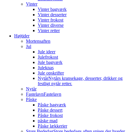
Vinter
Vinter bagværk
Vinter desserter
Vinter frokost
Vinter diverse
Vinter retter
Højtider
Mortensaften
Jul
Jule ideer
Julefrokost
Jule bagværk
Juleknas
Jule opskrifter
Nytår
Nytårs kransekage, desserter, drikker og
festligt nytår retter.
Nytår
Fastelavn
Fastelavn
Påske
Påske bagværk
Påske dessert
Påske frokost
påske mad
Påske lækkerier
Store Bededag
Store bededags aften spises der hveder.