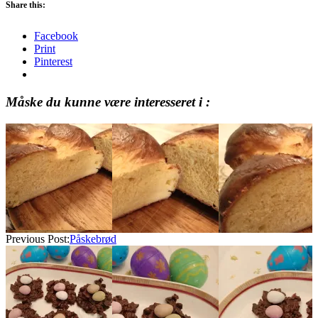
Share this:
Facebook
Print
Pinterest
Måske du kunne være interesseret i :
2025-
04-
14
Previous Post:
Påskebrød