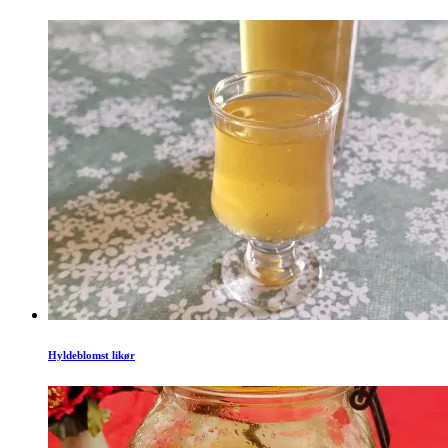
Hyldeblomst likør