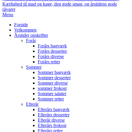
Kærlighed til mad og kage, den gode smag, og årstidens gode
råvarer
Primary
Menu
Navigation
Forside
Menu
Velkommen
Årstider opskrifter
Forår
Forårs bagværk
Forårs desserter
Forårs diverse
Forårs retter
Sommer
Sommer bagværk
Sommer desserter
Sommer diverse
sommer frokost
Sommer salater
Sommer retter
Efterår
Efterårs bagværk
Efterårs desserter
Efterår diverse
Efterårs frokost
Efterårs retter