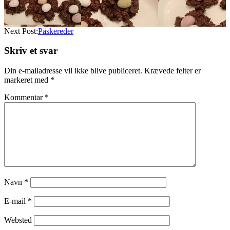
Next Post:
Påskereder
Skriv et svar
Din e-mailadresse vil ikke blive publiceret.
Krævede felter er
markeret med
*
Kommentar
*
Navn
*
E-mail
*
Websted