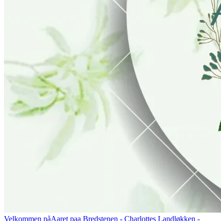
Velkommen på
Aaret paa Bredstenen
- Charlottes Landløkken -