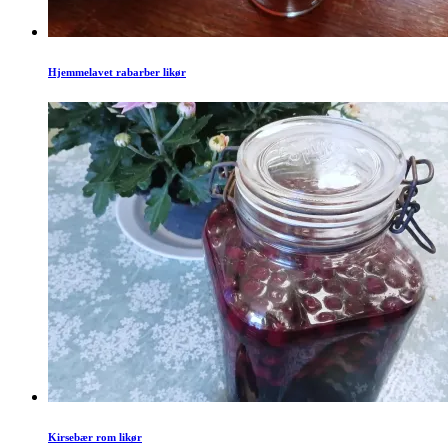
Hjemmelavet rabarber likør
Kirsebær rom likør