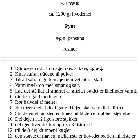
½ l mælk
ca. 1200 gr hvedemel
Pynt
æg til pensling
rosiner
Rør gæren ud i fromage frais, sukker, og æg.
Knus safran trådene til pulver
Tilsæt safran, gurkemaje og revet citron skal.
Varm mælk op med smør og salt.
Lad det stå lidt til smørret er smeltet og det er lillefinger varmt.
rør det i gærblandingen.
Rør halvdel af melet i
Ælt mere mel i lidt af gang. Dejen skal være lidt klistret
Stil dejen et lun sted en times tid til den er dobbelt størrelse.
Del dejen i 12 lige store stykker
del igen hver dej klump i 3 i 3 størrelser
tril de 3 dej klumper i kugler
den største er maven, mellemste er hovedet og den mindste er