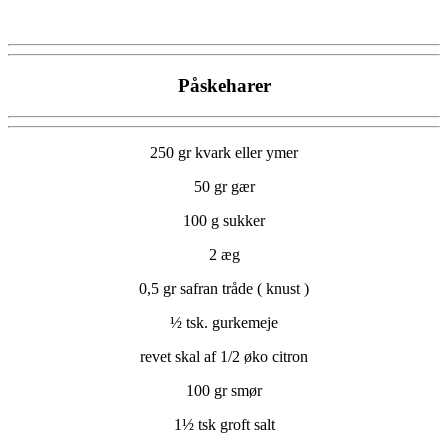
Påskeharer
250 gr kvark eller ymer
50 gr gær
100 g sukker
2 æg
0,5 gr safran tråde ( knust )
½ tsk. gurkemeje
revet skal af 1/2 øko citron
100 gr smør
1½ tsk groft salt