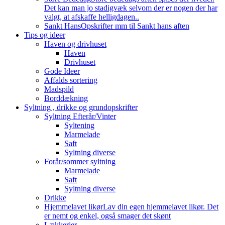
Det kan man jo stadigvæk selvom der er nogen der har
valgt, at afskaffe helligdagen..
Sankt Hans
Opskrifter mm til Sankt hans aften
Tips og ideer
Haven og drivhuset
Haven
Drivhuset
Gode Ideer
Affalds sortering
Madspild
Borddækning
Syltning , drikke og grundopskrifter
Syltning Efterår/Vinter
Syltening
Marmelade
Saft
Syltning diverse
Forår/sommer syltning
Marmelade
Saft
Syltning diverse
Drikke
Hjemmelavet likør
Lav din egen hjemmelavet likør. Det
er nemt og enkel, også smager det skønt
Lækkerier