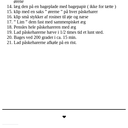
ørene
læg den på en bageplade med bagepapir ( ikke for tætte )
klip med en saks ” ørerne ” på hver påskeharer
klip små stykker af rosiner til øje og næse
” Lim ” dem fast med sammenpisket æg
Pensles hele påskehareren med æg
Lad påskeharerne hæve i 1/2 times tid et lunt sted.
Bages ved 200 grader i ca. 15 min.
Lad påskeharerne afkøle på en rist.
❤