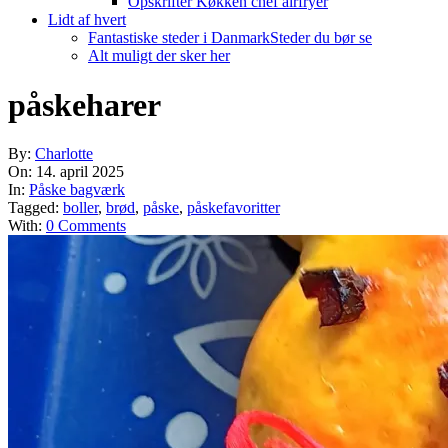
Opskrifter Køkken chef airfryer
Lidt af hvert
Fantastiske steder i Danmark
Steder du bør se
Alt muligt der sker her
påskeharer
By:
Charlotte
On:
14. april 2025
In:
Påske bagværk
Tagged:
boller
,
brød
,
påske
,
påskefavoritter
With:
0 Comments