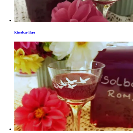
Kirsebær likør