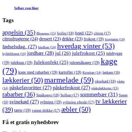
Solbær rom likør
Tags
appelsin
(35)
brød
(22)
boller
(18)
citron
(17)
Blommer
(15)
citrusfrugterne
(24)
dessert
(23)
drikke
(23)
frokost
(19)
frugttærte
(14)
hverdag vinter
(53)
fødselsdag.
(27)
hindbær
(14)
jordbær
(28)
jul
(26)
julefrokost
(25)
julehygge
hyldeblomst
(14)
kage
Julekonfekt
(25)
(19)
juleknas
(19)
julesmåkager
(19)
(79)
kage med rabarber
(19)
kartofler
(19)
lagkage
(16)
Kirsebær
(14)
marmelade
(59)
lækkerier
(50)
oksekød
(18)
påske
påskefavoritter
(27)
påskefrokost
(27)
påskelækkerier
(15)
(14)
rabarber
(36)
sommerbær
(31)
Småkager
(18)
Solbær
(17)
Suppe
tv lækkerier
svinekød
(27)
syltning
(19)
(16)
syltning efterår
(17)
æbler
(50)
(39)
tærte
(19)
varme drikke
(17)
Få et gratis nyhedsbrev