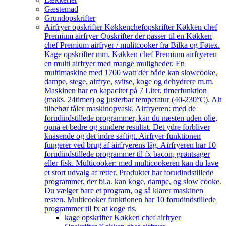
Gæstemad
Grundopskrifter
Airfryer opskrifter Køkkenchef
opskrifter Køkken chef
Premium airfryer Opskrifter der passer til en Køkken
chef Premium airfryer / mulitcooker fra Bilka og Føtex.
Kage opskrifter mm. Køkken chef Premium airfryeren
en multi airfryer med mange muligheder. En
multimaskine med 1700 watt der både kan slowcooke,
dampe, stege, airfrye, svitse, koge og dehydrere m.m.
Maskinen har en kapacitet på 7 Liter, timerfunktion
(maks. 24timer) og justerbar temperatur (40-230°C). Alt
tilbehør tåler maskinopvask. Airfryeren: med de
forudindstillede programmer, kan du næsten uden olie,
opnå et bedre og sundere resultat. Det ydre forbliver
knasende og det indre saftigt. Airfryer funktionen
fungerer ved brug af airfryerens låg. Airfryeren har 10
forudindstillede programmer til fx bacon, grøntsager
eller fisk. Multicooker: med multicookeren kan du lave
et stort udvalg af retter. Produktet har forudindstillede
programmer, der bl.a. kan koge, dampe, og slow cooke.
Du vælger bare et program, og så klarer maskinen
resten. Multicooker funktionen har 10 forudindstillede
programmer til fx at koge ris.
kage opskrifter Køkken chef airfryer