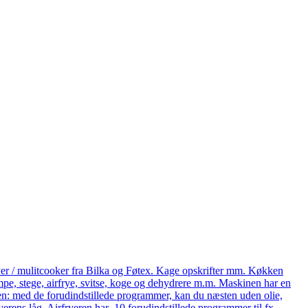
yer / mulitcooker fra Bilka og Føtex. Kage opskrifter mm. Køkken
e, stege, airfrye, svitse, koge og dehydrere m.m. Maskinen har en
eren: med de forudindstillede programmer, kan du næsten uden olie,
ryerens låg. Airfryeren har 10 forudindstillede programmer til fx