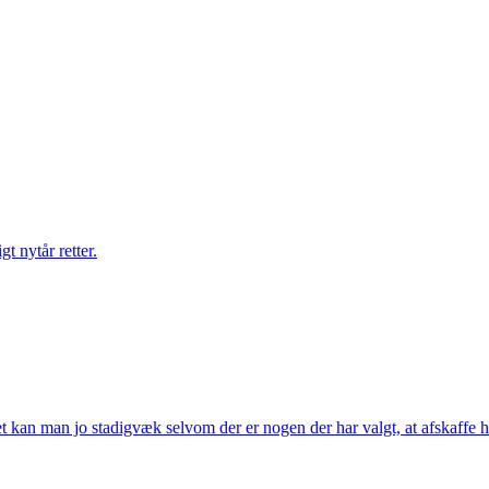
gt nytår retter.
t kan man jo stadigvæk selvom der er nogen der har valgt, at afskaffe h