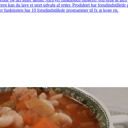
eren kan du lave et stort udvalg af retter. Produktet har forudindstill
r funktionen har 10 forudindstillede programmer til fx at koge ris.