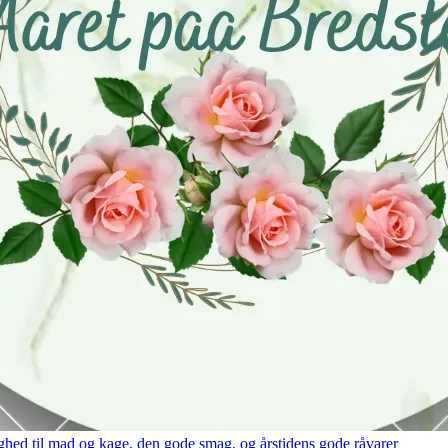
hed til mad og kage, den gode smag, og årstidens gode råvarer