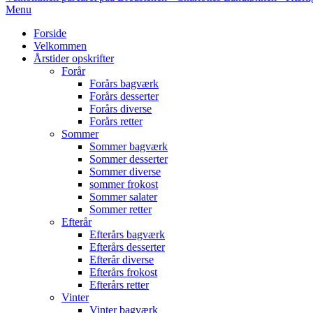
Primary
Menu
Navigation
Forside
Menu
Velkommen
Årstider opskrifter
Forår
Forårs bagværk
Forårs desserter
Forårs diverse
Forårs retter
Sommer
Sommer bagværk
Sommer desserter
Sommer diverse
sommer frokost
Sommer salater
Sommer retter
Efterår
Efterårs bagværk
Efterårs desserter
Efterår diverse
Efterårs frokost
Efterårs retter
Vinter
Vinter bagværk