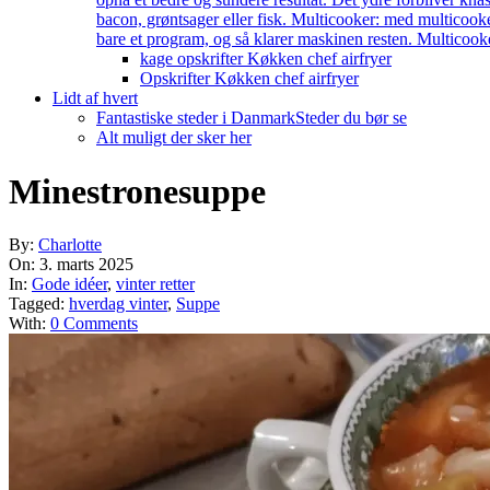
bacon, grøntsager eller fisk. Multicooker: med multicook
bare et program, og så klarer maskinen resten. Multicooke
kage opskrifter Køkken chef airfryer
Opskrifter Køkken chef airfryer
Lidt af hvert
Fantastiske steder i Danmark
Steder du bør se
Alt muligt der sker her
Minestronesuppe
By:
Charlotte
On:
3. marts 2025
In:
Gode idéer
,
vinter retter
Tagged:
hverdag vinter
,
Suppe
With:
0 Comments