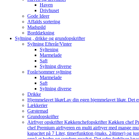
Haven
Drivhuset
Gode Ideer
Affalds sortering
Madspild
Borddækning
Syltning , drikke og grundopskrifter
Syltning Efterår/Vinter
Syltening
Marmelade
Saft
Syltning diverse
Forår/sommer syltning
Marmelade
Saft
Syltning diverse
Drikke
Hjemmelavet likør
Lav din egen hjemmelavet likør. Det e
Lækkerier
Gæstemad
Grundopskrifter
Airfryer opskrifter Køkkenchef
opskrifter Køkken chef Pr
chef Premium airfryeren en multi airfryer med mange mu
kapacitet på 7 Liter, timerfunktion (maks. 24timer) og j
opnå et bedre og sundere resultat. Det ydre forbliver knas