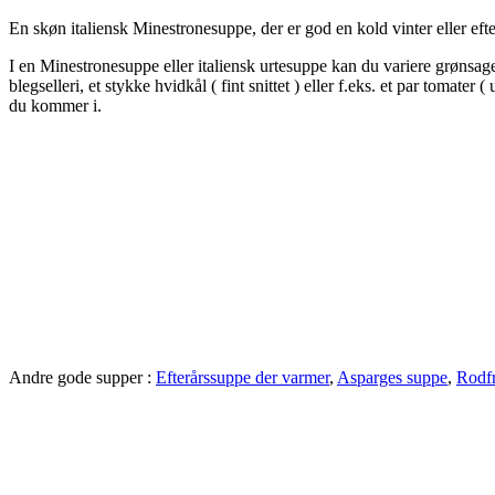
En skøn italiensk Minestronesuppe, der er god en kold vinter eller eft
I en Minestronesuppe eller italiensk urtesuppe kan du variere grønsa
blegselleri, et stykke hvidkål ( fint snittet ) eller f.eks. et par tomate
du kommer i.
Andre gode supper :
Efterårssuppe der varmer
,
Asparges suppe
,
Rodf