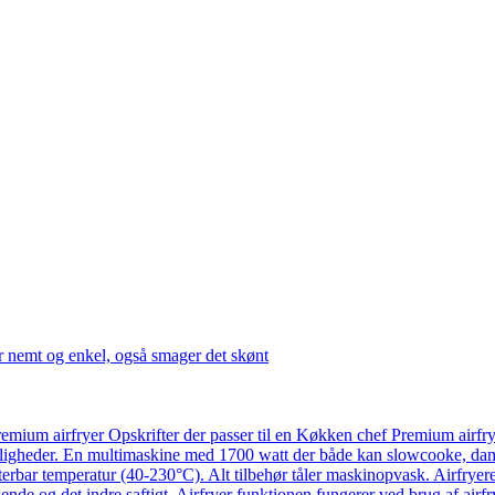
r nemt og enkel, også smager det skønt
emium airfryer Opskrifter der passer til en Køkken chef Premium airfr
ligheder. En multimaskine med 1700 watt der både kan slowcooke, damp
usterbar temperatur (40-230°C). Alt tilbehør tåler maskinopvask. Airfry
ende og det indre saftigt. Airfryer funktionen fungerer ved brug af airf