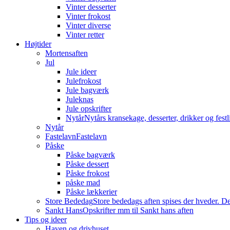
Vinter desserter
Vinter frokost
Vinter diverse
Vinter retter
Højtider
Mortensaften
Jul
Jule ideer
Julefrokost
Jule bagværk
Juleknas
Jule opskrifter
Nytår
Nytårs kransekage, desserter, drikker og festli
Nytår
Fastelavn
Fastelavn
Påske
Påske bagværk
Påske dessert
Påske frokost
påske mad
Påske lækkerier
Store Bededag
Store bededags aften spises der hveder. De
Sankt Hans
Opskrifter mm til Sankt hans aften
Tips og ideer
Haven og drivhuset