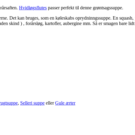
erårsaften.
Hvidløgsflutes
passer perfekt til denne grøntsagssuppe.
gerne. Det kan bruges, som en køleskabs oprydninngssuppe. En squash, p
r ( uden skind ) , forårsløg, kartofler, aubergine mm. Så er smagen bare lid
rugtsuppe
,
Selleri suppe
eller
Gule ærter