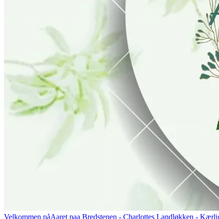
Velkommen på
Aaret paa Bredstenen
- Charlottes Landløkken - Kærlig