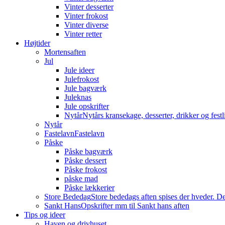
Vinter desserter
Vinter frokost
Vinter diverse
Vinter retter
Højtider
Mortensaften
Jul
Jule ideer
Julefrokost
Jule bagværk
Juleknas
Jule opskrifter
Nytår
Nytårs kransekage, desserter, drikker og festli
Nytår
Fastelavn
Fastelavn
Påske
Påske bagværk
Påske dessert
Påske frokost
påske mad
Påske lækkerier
Store Bededag
Store bededags aften spises der hveder. De
Sankt Hans
Opskrifter mm til Sankt hans aften
Tips og ideer
Haven og drivhuset