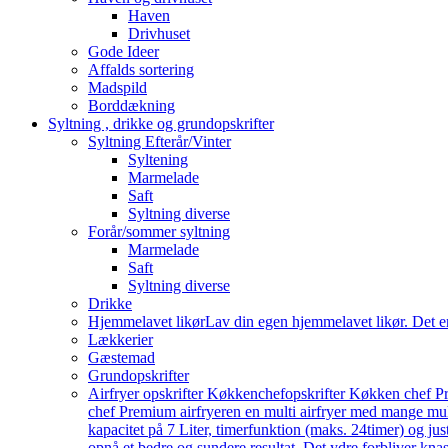
Haven
Drivhuset
Gode Ideer
Affalds sortering
Madspild
Borddækning
Syltning , drikke og grundopskrifter
Syltning Efterår/Vinter
Syltening
Marmelade
Saft
Syltning diverse
Forår/sommer syltning
Marmelade
Saft
Syltning diverse
Drikke
Hjemmelavet likør
Lav din egen hjemmelavet likør. Det e
Lækkerier
Gæstemad
Grundopskrifter
Airfryer opskrifter Køkkenchef
opskrifter Køkken chef Pr
chef Premium airfryeren en multi airfryer med mange mu
kapacitet på 7 Liter, timerfunktion (maks. 24timer) og j
opnå et bedre og sundere resultat. Det ydre forbliver knas