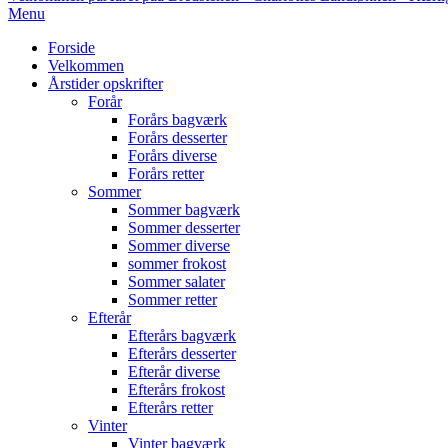
Primary
Menu
Navigation
Forside
Menu
Velkommen
Årstider opskrifter
Forår
Forårs bagværk
Forårs desserter
Forårs diverse
Forårs retter
Sommer
Sommer bagværk
Sommer desserter
Sommer diverse
sommer frokost
Sommer salater
Sommer retter
Efterår
Efterårs bagværk
Efterårs desserter
Efterår diverse
Efterårs frokost
Efterårs retter
Vinter
Vinter bagværk