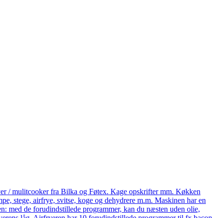
yer / mulitcooker fra Bilka og Føtex. Kage opskrifter mm. Køkken
e, stege, airfrye, svitse, koge og dehydrere m.m. Maskinen har en
eren: med de forudindstillede programmer, kan du næsten uden olie,
ryerens låg. Airfryeren har 10 forudindstillede programmer til fx bacon,