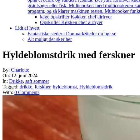
grøntsager eller fisk. Multicooker: med multicookeren kan
program, og så klarer maskinen resten. Multicooker funkti
kage opskrifter Køkken chef airfryer
Opskrifter Køkken chef airfryer
Lidt af hvert
Fantastiske steder i Danmark
Steder du bør se
Alt muligt der sker her
Hyldeblomstdrik med ferskner
By:
Charlotte
On:
12. juni 2024
In:
Drikke
,
saft sommer
Tagged:
drikke
,
ferskner
,
hyldeblomst
,
Hyldeblomstdrik
With:
0 Comments