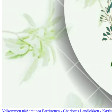
Velkommen på
Aaret paa Bredstenen
- Charlottes Landløkken - Kærlig