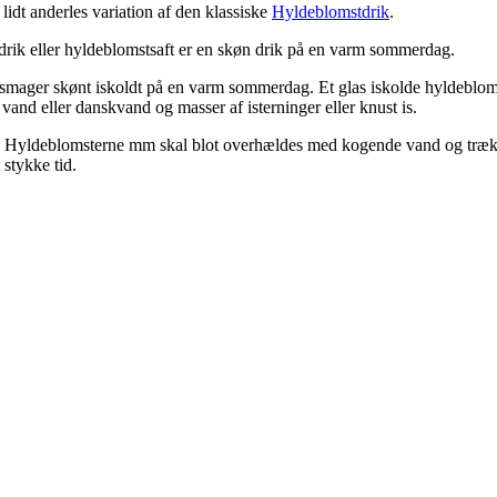
idt anderles variation af den klassiske
Hyldeblomstdrik
.
drik eller hyldeblomstsaft er en skøn drik på en varm sommerdag.
mager skønt iskoldt på en varm sommerdag. Et glas iskolde hyldeblom
nd eller danskvand og masser af isterninger eller knust is.
ve. Hyldeblomsterne mm skal blot overhældes med kogende vand og trækk
 stykke tid.