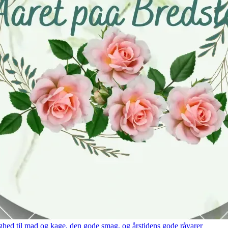
hed til mad og kage, den gode smag, og årstidens gode råvarer