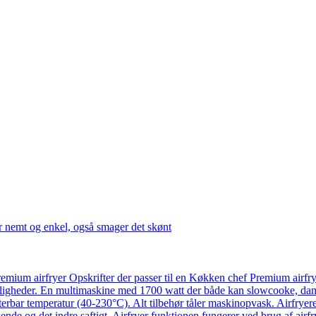
r nemt og enkel, også smager det skønt
emium airfryer Opskrifter der passer til en Køkken chef Premium airfr
ligheder. En multimaskine med 1700 watt der både kan slowcooke, damp
usterbar temperatur (40-230°C). Alt tilbehør tåler maskinopvask. Airfry
ende og det indre saftigt. Airfryer funktionen fungerer ved brug af airf