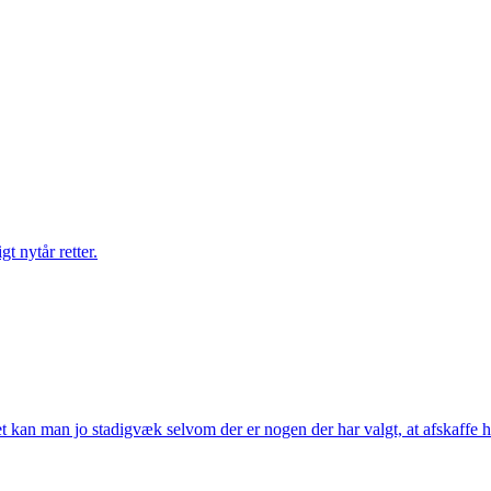
gt nytår retter.
t kan man jo stadigvæk selvom der er nogen der har valgt, at afskaffe h