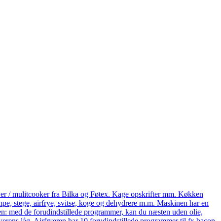
yer / mulitcooker fra Bilka og Føtex. Kage opskrifter mm. Køkken
e, stege, airfrye, svitse, koge og dehydrere m.m. Maskinen har en
eren: med de forudindstillede programmer, kan du næsten uden olie,
ryerens låg. Airfryeren har 10 forudindstillede programmer til fx bacon,