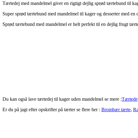
Tærtedej med mandelmel giver en rigtigt dejlig sprød tærtebund til kag
Super sprød tærtebund med mandelmel til kager og desserter med en d
Sprød tærtebund med mandelmel er helt perfekt til en dejlig frugt tærte
Du kan også lave tærtedej til kager uden mandelmel se mere :
Tærtedej
Er du på jagt efter opskrifter på tærter se flere her :
Brombær tærte
,
Ra