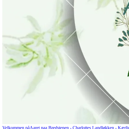
Velkommen på
Aaret paa Bredstenen
- Charlottes Landløkken - Kærlig