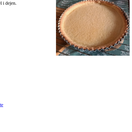
l i dejen.
te