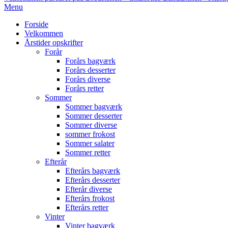
Primary
Menu
Navigation
Forside
Menu
Velkommen
Årstider opskrifter
Forår
Forårs bagværk
Forårs desserter
Forårs diverse
Forårs retter
Sommer
Sommer bagværk
Sommer desserter
Sommer diverse
sommer frokost
Sommer salater
Sommer retter
Efterår
Efterårs bagværk
Efterårs desserter
Efterår diverse
Efterårs frokost
Efterårs retter
Vinter
Vinter bagværk