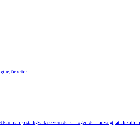
gt nytår retter.
t kan man jo stadigvæk selvom der er nogen der har valgt, at afskaffe h