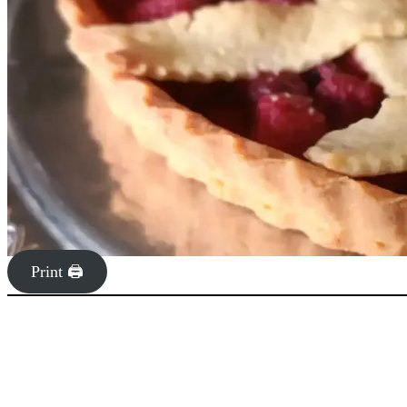
Print 🖨