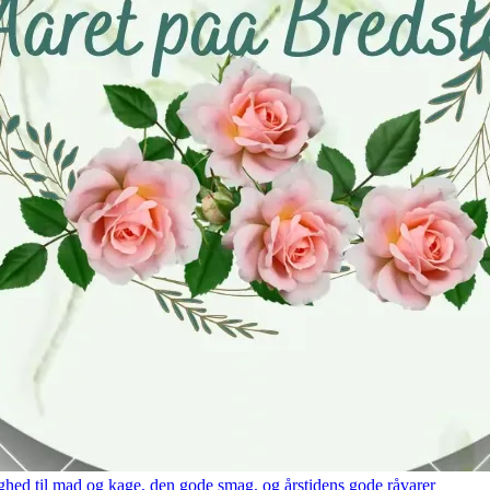
hed til mad og kage, den gode smag, og årstidens gode råvarer