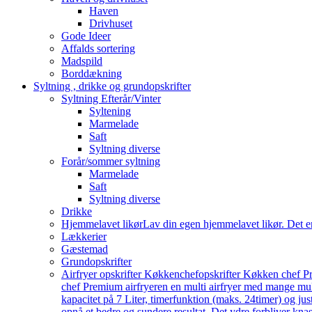
Haven
Drivhuset
Gode Ideer
Affalds sortering
Madspild
Borddækning
Syltning , drikke og grundopskrifter
Syltning Efterår/Vinter
Syltening
Marmelade
Saft
Syltning diverse
Forår/sommer syltning
Marmelade
Saft
Syltning diverse
Drikke
Hjemmelavet likør
Lav din egen hjemmelavet likør. Det e
Lækkerier
Gæstemad
Grundopskrifter
Airfryer opskrifter Køkkenchef
opskrifter Køkken chef Pr
chef Premium airfryeren en multi airfryer med mange mu
kapacitet på 7 Liter, timerfunktion (maks. 24timer) og j
opnå et bedre og sundere resultat. Det ydre forbliver knas