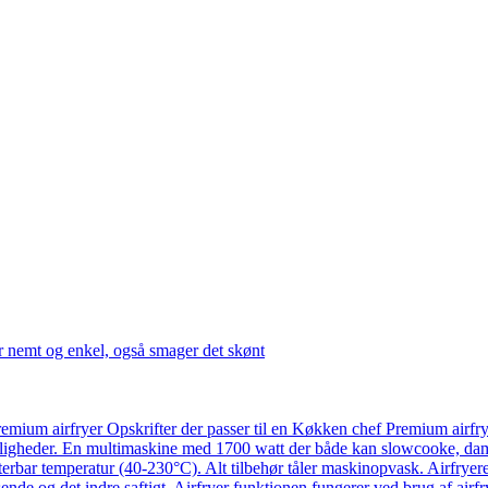
r nemt og enkel, også smager det skønt
emium airfryer Opskrifter der passer til en Køkken chef Premium airfr
ligheder. En multimaskine med 1700 watt der både kan slowcooke, damp
usterbar temperatur (40-230°C). Alt tilbehør tåler maskinopvask. Airfry
ende og det indre saftigt. Airfryer funktionen fungerer ved brug af airf