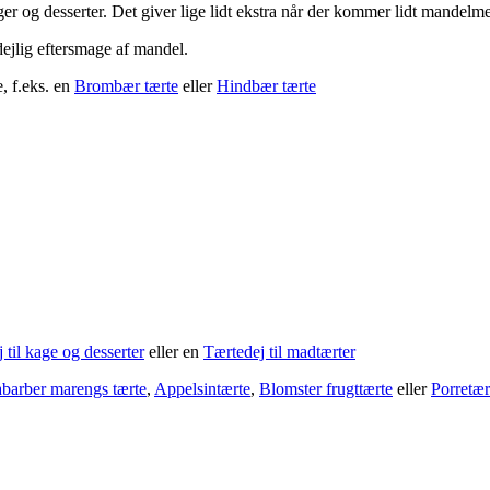
er og desserter. Det giver lige lidt ekstra når der kommer lidt mandelme
ejlig eftersmage af mandel.
, f.eks. en
Brombær tærte
eller
Hindbær tærte
 til kage og desserter
eller en
Tærtedej til madtærter
barber marengs tærte
,
Appelsintærte
,
Blomster frugttærte
eller
Porretær