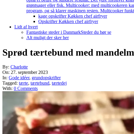
grøntsager eller fisk. Multicooker: med multicookeren kan
program, og så klarer maskinen resten. Multicooker funkti
kage opskrifter Køkken chef airfryer
Opskrifter Køkken chef airfryer
Lidt af hvert
Fantastiske steder i Danmark
Steder du bør se
Alt muligt der sker her
Sprød tærtebund med mandelm
By:
Charlotte
On:
27. september 2023
In:
Gode idéer
,
grundopskrifter
Tagged:
tærte
,
tærtebund
,
tærtedej
With:
0 Comments