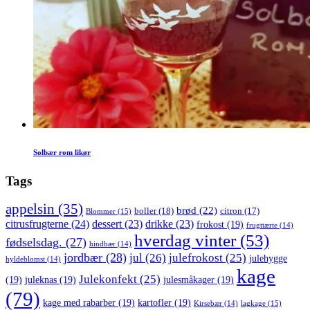
Solbær rom likør
Tags
appelsin
(35)
brød
(22)
boller
(18)
citron
(17)
Blommer
(15)
citrusfrugterne
(24)
dessert
(23)
drikke
(23)
frokost
(19)
frugttærte
(14)
hverdag vinter
(53)
fødselsdag.
(27)
hindbær
(14)
jordbær
(28)
jul
(26)
julefrokost
(25)
julehygge
hyldeblomst
(14)
kage
Julekonfekt
(25)
(19)
juleknas
(19)
julesmåkager
(19)
(79)
kage med rabarber
(19)
kartofler
(19)
lagkage
(15)
Kirsebær
(14)