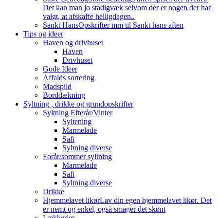
Det kan man jo stadigvæk selvom der er nogen der har
valgt, at afskaffe helligdagen..
Sankt Hans
Opskrifter mm til Sankt hans aften
Tips og ideer
Haven og drivhuset
Haven
Drivhuset
Gode Ideer
Affalds sortering
Madspild
Borddækning
Syltning , drikke og grundopskrifter
Syltning Efterår/Vinter
Syltening
Marmelade
Saft
Syltning diverse
Forår/sommer syltning
Marmelade
Saft
Syltning diverse
Drikke
Hjemmelavet likør
Lav din egen hjemmelavet likør. Det
er nemt og enkel, også smager det skønt
Lækkerier