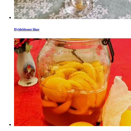
Hyldeblomst likør