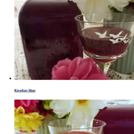
Kirsebær likør