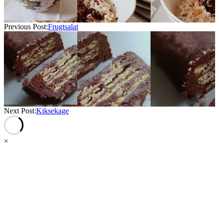
Previous Post:
Frugtsalat
Next Post:
Kiksekage
×