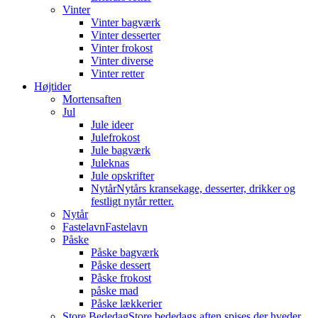
Vinter
Vinter bagværk
Vinter desserter
Vinter frokost
Vinter diverse
Vinter retter
Højtider
Mortensaften
Jul
Jule ideer
Julefrokost
Jule bagværk
Juleknas
Jule opskrifter
Nytår
Nytårs kransekage, desserter, drikker og
festligt nytår retter.
Nytår
Fastelavn
Fastelavn
Påske
Påske bagværk
Påske dessert
Påske frokost
påske mad
Påske lækkerier
Store Bededag
Store bededags aften spises der hveder.