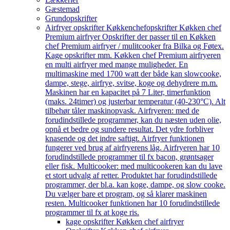
Gæstemad
Grundopskrifter
Airfryer opskrifter Køkkenchef
opskrifter Køkken chef
Premium airfryer Opskrifter der passer til en Køkken
chef Premium airfryer / mulitcooker fra Bilka og Føtex.
Kage opskrifter mm. Køkken chef Premium airfryeren
en multi airfryer med mange muligheder. En
multimaskine med 1700 watt der både kan slowcooke,
dampe, stege, airfrye, svitse, koge og dehydrere m.m.
Maskinen har en kapacitet på 7 Liter, timerfunktion
(maks. 24timer) og justerbar temperatur (40-230°C). Alt
tilbehør tåler maskinopvask. Airfryeren: med de
forudindstillede programmer, kan du næsten uden olie,
opnå et bedre og sundere resultat. Det ydre forbliver
knasende og det indre saftigt. Airfryer funktionen
fungerer ved brug af airfryerens låg. Airfryeren har 10
forudindstillede programmer til fx bacon, grøntsager
eller fisk. Multicooker: med multicookeren kan du lave
et stort udvalg af retter. Produktet har forudindstillede
programmer, der bl.a. kan koge, dampe, og slow cooke.
Du vælger bare et program, og så klarer maskinen
resten. Multicooker funktionen har 10 forudindstillede
programmer til fx at koge ris.
kage opskrifter Køkken chef airfryer