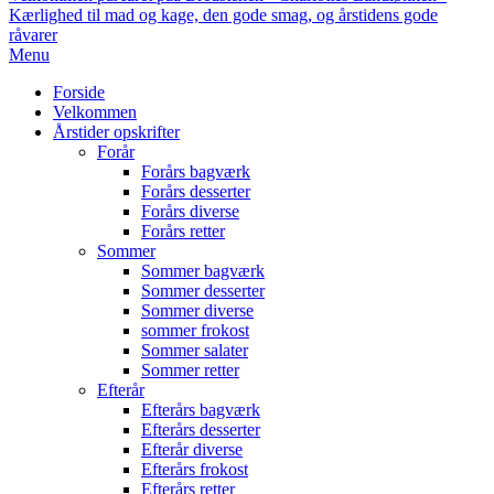
Kærlighed til mad og kage, den gode smag, og årstidens gode
råvarer
Primary
Menu
Navigation
Forside
Menu
Velkommen
Årstider opskrifter
Forår
Forårs bagværk
Forårs desserter
Forårs diverse
Forårs retter
Sommer
Sommer bagværk
Sommer desserter
Sommer diverse
sommer frokost
Sommer salater
Sommer retter
Efterår
Efterårs bagværk
Efterårs desserter
Efterår diverse
Efterårs frokost
Efterårs retter