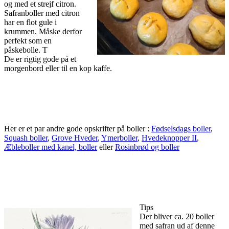
og med et strejf citron.
Safranboller med citron
har en flot gule i
krummen. Måske derfor
perfekt som en
påskebolle. T
De er rigtig gode på et
morgenbord eller til en kop kaffe.
Her er et par andre gode opskrifter på boller :
Fødselsdags boller
,
Squash boller
,
Grove Hveder
,
Ymerboller
,
Hvedeknopper II
,
Æbleboller med kanel, boller
eller
Rosinbrød og boller
Tips
Der bliver ca. 20 boller
med safran ud af denne