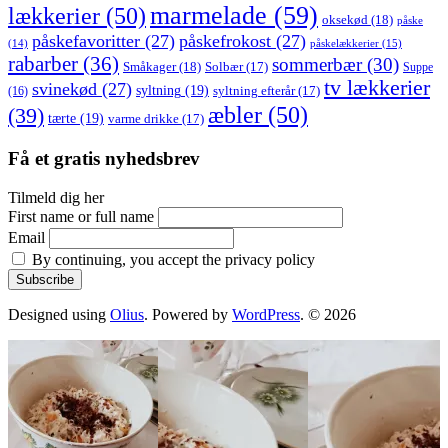
marmelade
(59)
lækkerier
(50)
oksekød
(18)
påske
påskefavoritter
(27)
påskefrokost
(27)
påskelækkerier
(15)
(14)
rabarber
(36)
sommerbær
(30)
Småkager
(18)
Solbær
(17)
Suppe
tv lækkerier
svinekød
(27)
syltning
(19)
(16)
syltning efterår
(17)
æbler
(50)
(39)
tærte
(19)
varme drikke
(17)
Få et gratis nyhedsbrev
Tilmeld dig her
First name or full name
Email
By continuing, you accept the privacy policy
Designed using
Olius
. Powered by
WordPress
. © 2026