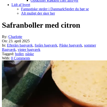
Opskrifter Køkken chef airfryer
Lidt af hvert
Fantastiske steder i Danmark
Steder du bør se
Alt muligt der sker her
Safranboller med citron
By:
Charlotte
On:
23. april 2025
In:
Efterårs bagværk
,
forårs bagværk
,
Påske bagværk
,
sommer
Bagværk
,
vinter bagværk
Tagged:
boller
,
påske
With:
0 Comments