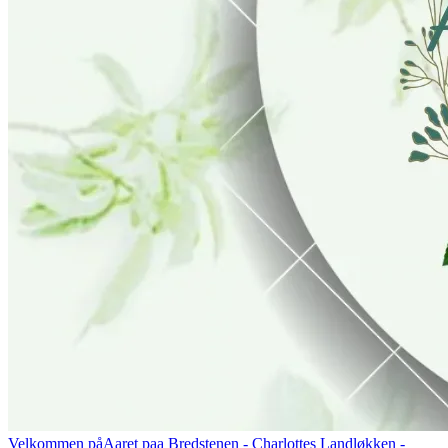
Velkommen på
Aaret paa Bredstenen
- Charlottes Landløkken -