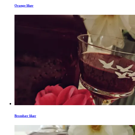
Orange likør
Brombær likør