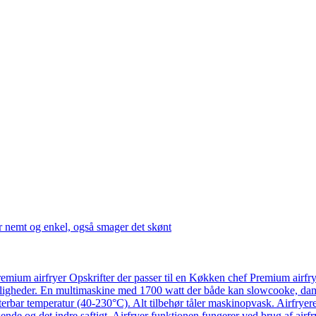
r nemt og enkel, også smager det skønt
emium airfryer Opskrifter der passer til en Køkken chef Premium airfr
ligheder. En multimaskine med 1700 watt der både kan slowcooke, damp
usterbar temperatur (40-230°C). Alt tilbehør tåler maskinopvask. Airfry
ende og det indre saftigt. Airfryer funktionen fungerer ved brug af airf