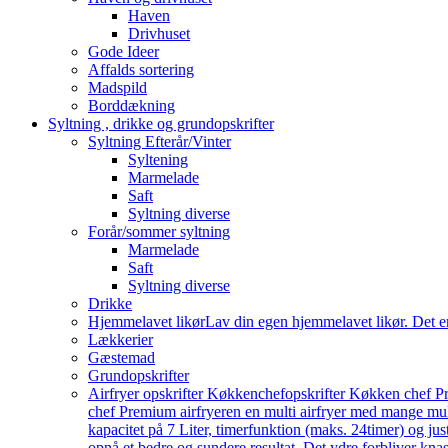
Haven
Drivhuset
Gode Ideer
Affalds sortering
Madspild
Borddækning
Syltning , drikke og grundopskrifter
Syltning Efterår/Vinter
Syltening
Marmelade
Saft
Syltning diverse
Forår/sommer syltning
Marmelade
Saft
Syltning diverse
Drikke
Hjemmelavet likør
Lav din egen hjemmelavet likør. Det e
Lækkerier
Gæstemad
Grundopskrifter
Airfryer opskrifter Køkkenchef
opskrifter Køkken chef Pr
chef Premium airfryeren en multi airfryer med mange mu
kapacitet på 7 Liter, timerfunktion (maks. 24timer) og j
opnå et bedre og sundere resultat. Det ydre forbliver knas