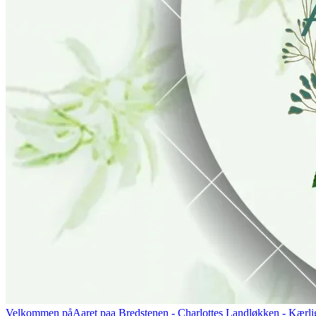
Velkommen på
Aaret paa Bredstenen
- Charlottes Landløkken - Kærlig