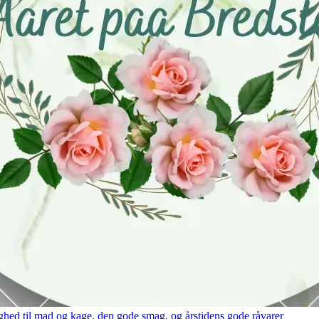
hed til mad og kage, den gode smag, og årstidens gode råvarer