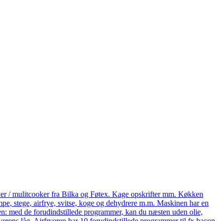
yer / mulitcooker fra Bilka og Føtex. Kage opskrifter mm. Køkken
e, stege, airfrye, svitse, koge og dehydrere m.m. Maskinen har en
eren: med de forudindstillede programmer, kan du næsten uden olie,
ryerens låg. Airfryeren har 10 forudindstillede programmer til fx bacon,