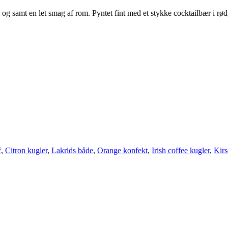
og samt en let smag af rom. Pyntet fint med et stykke cocktailbær i rød,
f
,
Citron kugler
,
Lakrids både
,
Orange konfekt
,
Irish coffee kugler
,
Kirs