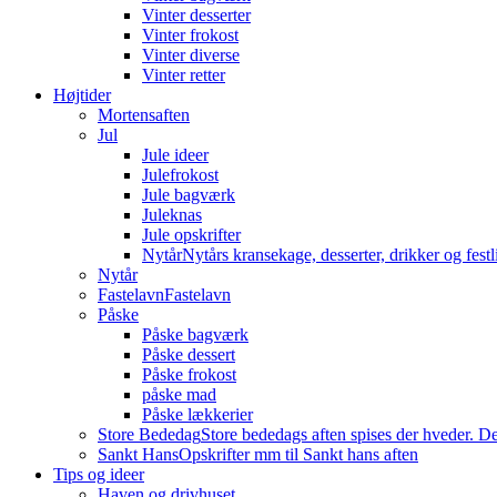
Vinter desserter
Vinter frokost
Vinter diverse
Vinter retter
Højtider
Mortensaften
Jul
Jule ideer
Julefrokost
Jule bagværk
Juleknas
Jule opskrifter
Nytår
Nytårs kransekage, desserter, drikker og festli
Nytår
Fastelavn
Fastelavn
Påske
Påske bagværk
Påske dessert
Påske frokost
påske mad
Påske lækkerier
Store Bededag
Store bededags aften spises der hveder. De
Sankt Hans
Opskrifter mm til Sankt hans aften
Tips og ideer
Haven og drivhuset