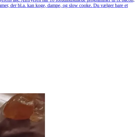
rammer, der bl.a. kan koge, dampe, og slow cooke. Du vælger bare et