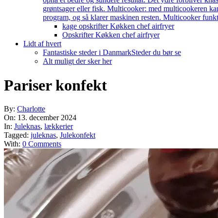
grøntsager eller fisk. Multicooker: med multicookeren kan
program, og så klarer maskinen resten. Multicooker funkti
kage opskrifter Køkken chef airfryer
Opskrifter Køkken chef airfryer
Lidt af hvert
Fantastiske steder i Danmark
Steder du bør se
Alt muligt der sker her
Pariser konfekt
By:
Charlotte
On:
13. december 2024
In:
Juleknas
,
lækkerier
Tagged:
juleknas
,
Julekonfekt
With:
0 Comments