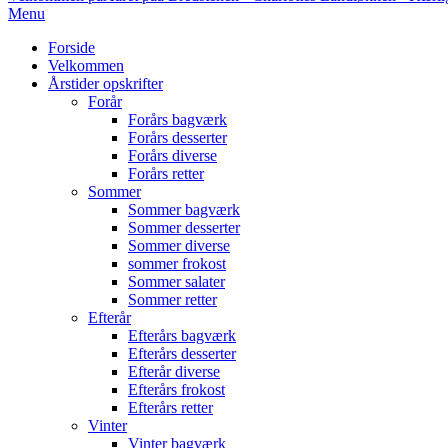
Primary
Menu
Navigation
Forside
Menu
Velkommen
Årstider opskrifter
Forår
Forårs bagværk
Forårs desserter
Forårs diverse
Forårs retter
Sommer
Sommer bagværk
Sommer desserter
Sommer diverse
sommer frokost
Sommer salater
Sommer retter
Efterår
Efterårs bagværk
Efterårs desserter
Efterår diverse
Efterårs frokost
Efterårs retter
Vinter
Vinter bagværk