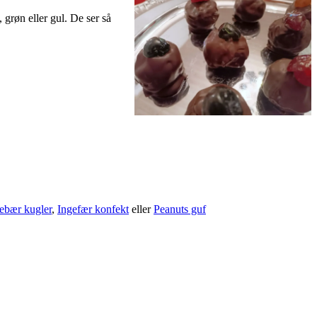
 grøn eller gul. De ser så
ebær kugler
,
Ingefær konfekt
eller
Peanuts guf