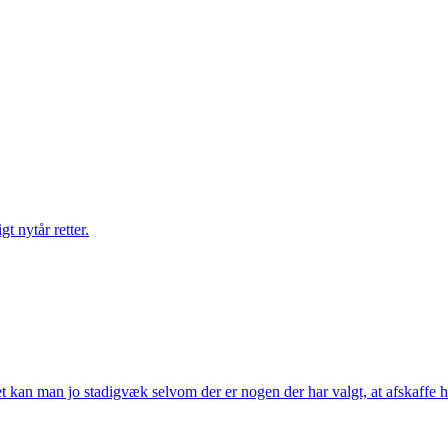
gt nytår retter.
t kan man jo stadigvæk selvom der er nogen der har valgt, at afskaffe h