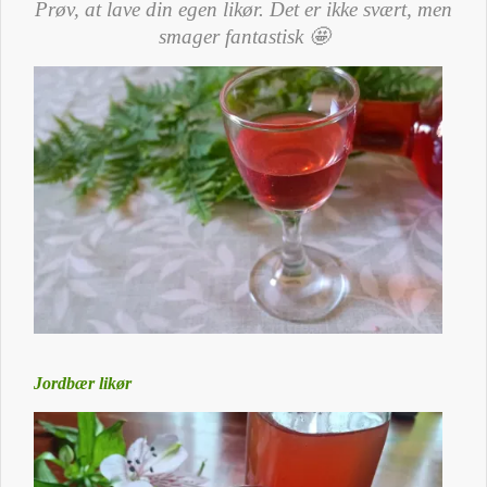
Prøv, at lave din egen likør. Det er ikke svært, men
smager fantastisk 🤩
Jordbær likør