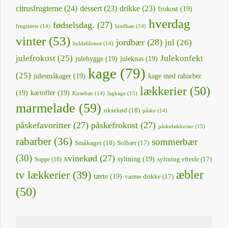
citrusfrugterne
(24)
dessert
(23)
drikke
(23)
frokost
(19)
hverdag
fødselsdag.
(27)
frugttærte
(14)
hindbær
(14)
vinter
(53)
jordbær
(28)
jul
(26)
hyldeblomst
(14)
julefrokost
(25)
Julekonfekt
julehygge
(19)
juleknas
(19)
kage
(79)
(25)
julesmåkager
(19)
kage med rabarber
lækkerier
(50)
(19)
kartofler
(19)
lagkage
(15)
Kirsebær
(14)
marmelade
(59)
oksekød
(18)
påske
(14)
påskefavoritter
(27)
påskefrokost
(27)
påskelækkerier
(15)
rabarber
(36)
sommerbær
Småkager
(18)
Solbær
(17)
(30)
svinekød
(27)
syltning
(19)
Suppe
(16)
syltning efterår
(17)
æbler
tv lækkerier
(39)
tærte
(19)
varme drikke
(17)
(50)