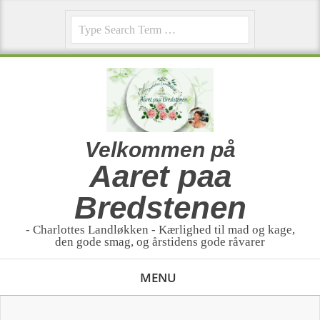
Skip
Search
to
content
Velkommen på
Aaret paa
Bredstenen
- Charlottes Landløkken - Kærlighed til mad og kage,
den gode smag, og årstidens gode råvarer
Primary
MENU
Navigation
Menu