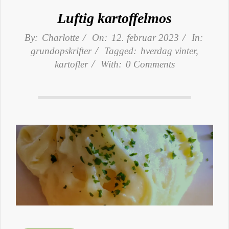
Luftig kartoffelmos
By:
Charlotte
On:
12. februar 2023
In:
grundopskrifter
Tagged:
hverdag vinter
,
kartofler
With:
0 Comments