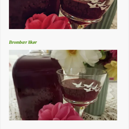
Brombær likør