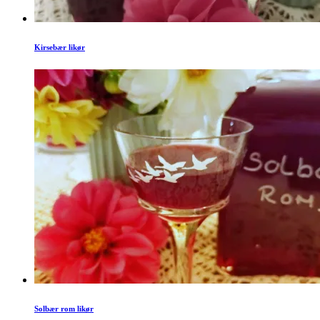
Kirsebær likør
Solbær rom likør