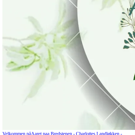
Velkommen på
Aaret paa Bredstenen
- Charlottes Landløkken -