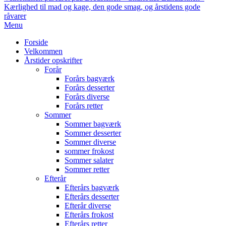
Kærlighed til mad og kage, den gode smag, og årstidens gode
råvarer
Primary
Menu
Navigation
Forside
Menu
Velkommen
Årstider opskrifter
Forår
Forårs bagværk
Forårs desserter
Forårs diverse
Forårs retter
Sommer
Sommer bagværk
Sommer desserter
Sommer diverse
sommer frokost
Sommer salater
Sommer retter
Efterår
Efterårs bagværk
Efterårs desserter
Efterår diverse
Efterårs frokost
Efterårs retter