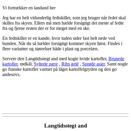
Vi fortrækker en landand her
Jeg har en helt vidunderlig fedtskiller, som jeg bruger når fedet skal
skilles fra skyen. Ellers må men hælde forsigtigt det meste af fedte
fra og fjerne resten der er for meget med en ske.
En fedtskiller er en kande, hvor tuden sider fast helt nede ved
bunden. Når du så hælder forsigtigt kommer skyen først. Findes i
flere varianter og størrelser både i plast og porcelæn.
Servere den Langtidsstegt and med kogte hvide kartofler,
Brunede
kartofler
, rødkål,
Syltede pære
,
Ribs gelé
,
Sprøde asier
. Samt nogle
go franske kartofler varmet på låget kartoffelgryden og den go
andesovs.
Langtidsstegt and