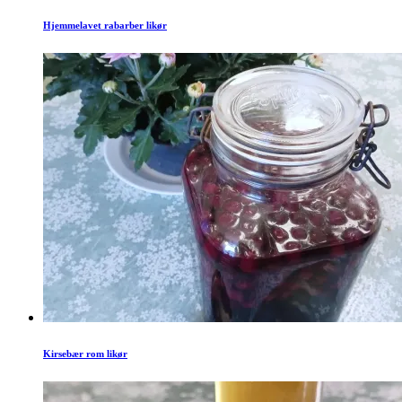
Hjemmelavet rabarber likør
Kirsebær rom likør