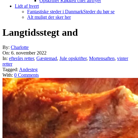
Opskrifter Køkken chef airfryer
Lidt af hvert
Fantastiske steder i Danmark
Steder du bør se
Alt muligt der sker her
Langtidsstegt and
By:
Charlotte
On:
6. november 2022
In:
efterårs retter
,
Gæstemad
,
Jule opskrifter
,
Mortensaften
,
vinter
retter
Tagged:
Andesteg
With:
0 Comments