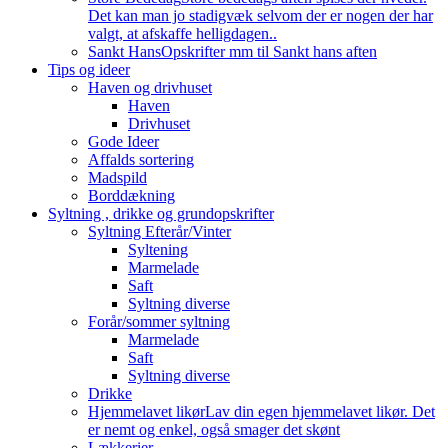
Det kan man jo stadigvæk selvom der er nogen der har
valgt, at afskaffe helligdagen..
Sankt Hans
Opskrifter mm til Sankt hans aften
Tips og ideer
Haven og drivhuset
Haven
Drivhuset
Gode Ideer
Affalds sortering
Madspild
Borddækning
Syltning , drikke og grundopskrifter
Syltning Efterår/Vinter
Syltening
Marmelade
Saft
Syltning diverse
Forår/sommer syltning
Marmelade
Saft
Syltning diverse
Drikke
Hjemmelavet likør
Lav din egen hjemmelavet likør. Det
er nemt og enkel, også smager det skønt
Lækkerier