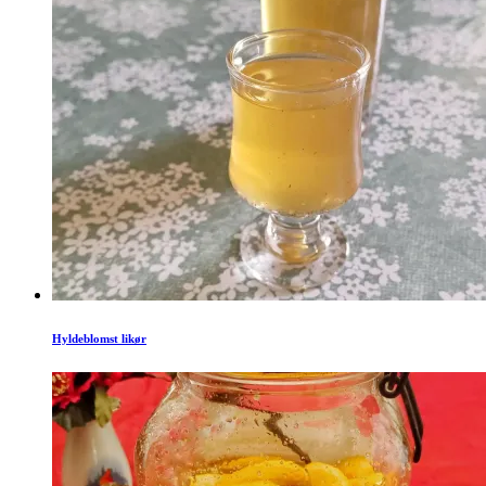
Hyldeblomst likør