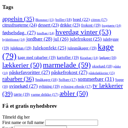
Tags
appelsin
(35)
brød
(22)
boller
(18)
citron
(17)
Blommer
(15)
citrusfrugterne
(24)
dessert
(23)
drikke
(23)
frokost
(19)
frugttærte
(14)
hverdag vinter
(53)
fødselsdag.
(27)
hindbær
(14)
jordbær
(28)
jul
(26)
julefrokost
(25)
julehygge
hyldeblomst
(14)
kage
Julekonfekt
(25)
(19)
juleknas
(19)
julesmåkager
(19)
(79)
kage med rabarber
(19)
kartofler
(19)
lagkage
(16)
Kirsebær
(14)
marmelade
(59)
lækkerier
(50)
oksekød
(18)
påske
påskefavoritter
(27)
påskefrokost
(27)
påskelækkerier
(15)
(14)
rabarber
(36)
sommerbær
(31)
Småkager
(18)
Solbær
(17)
Suppe
tv lækkerier
svinekød
(27)
syltning
(19)
(16)
syltning efterår
(17)
æbler
(50)
(39)
tærte
(19)
varme drikke
(17)
Få et gratis nyhedsbrev
Tilmeld dig her
First name or full name