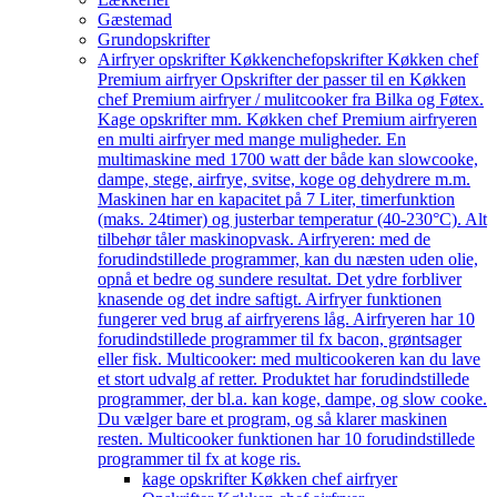
Gæstemad
Grundopskrifter
Airfryer opskrifter Køkkenchef
opskrifter Køkken chef
Premium airfryer Opskrifter der passer til en Køkken
chef Premium airfryer / mulitcooker fra Bilka og Føtex.
Kage opskrifter mm. Køkken chef Premium airfryeren
en multi airfryer med mange muligheder. En
multimaskine med 1700 watt der både kan slowcooke,
dampe, stege, airfrye, svitse, koge og dehydrere m.m.
Maskinen har en kapacitet på 7 Liter, timerfunktion
(maks. 24timer) og justerbar temperatur (40-230°C). Alt
tilbehør tåler maskinopvask. Airfryeren: med de
forudindstillede programmer, kan du næsten uden olie,
opnå et bedre og sundere resultat. Det ydre forbliver
knasende og det indre saftigt. Airfryer funktionen
fungerer ved brug af airfryerens låg. Airfryeren har 10
forudindstillede programmer til fx bacon, grøntsager
eller fisk. Multicooker: med multicookeren kan du lave
et stort udvalg af retter. Produktet har forudindstillede
programmer, der bl.a. kan koge, dampe, og slow cooke.
Du vælger bare et program, og så klarer maskinen
resten. Multicooker funktionen har 10 forudindstillede
programmer til fx at koge ris.
kage opskrifter Køkken chef airfryer