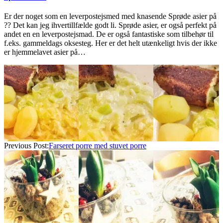
Er der noget som en leverpostejsmed med knasende Sprøde asier på
?? Det kan jeg ihvertillfælde godt li. Sprøde asier, er også perfekt på
andet en en leverpostejsmad. De er også fantastiske som tilbehør til
f.eks. gammeldags oksesteg. Her er det helt utænkeligt hvis der ikke
er hjemmelavet asier på…
2022-
11-
06
Previous Post:
Farseret porre med stuvet porre