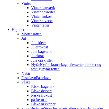
Vinter
Vinter bagværk
Vinter desserter
Vinter frokost
Vinter diverse
Vinter retter
Højtider
Mortensaften
Jul
Jule ideer
Julefrokost
Jule bagværk
Juleknas
Jule opskrifter
Nytår
Nytårs kransekage, desserter, drikker og
festligt nytår retter.
Nytår
Fastelavn
Fastelavn
Påske
Påske bagværk
Påske dessert
Påske frokost
påske mad
Påske lækkerier
Store Bededag
Store bededags aften spises der hveder.