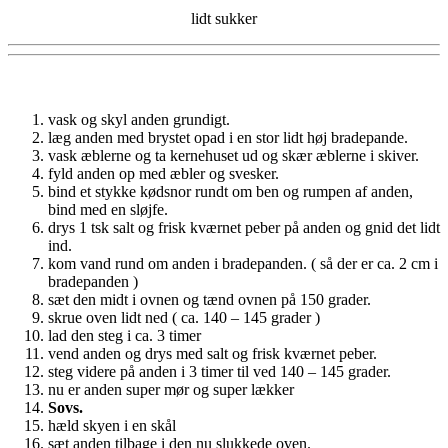
lidt sukker
vask og skyl anden grundigt.
læg anden med brystet opad i en stor lidt høj bradepande.
vask æblerne og ta kernehuset ud og skær æblerne i skiver.
fyld anden op med æbler og svesker.
bind et stykke kødsnor rundt om ben og rumpen af anden,
bind med en sløjfe.
drys 1 tsk salt og frisk kværnet peber på anden og gnid det lidt
ind.
kom vand rund om anden i bradepanden. ( så der er ca. 2 cm i
bradepanden )
sæt den midt i ovnen og tænd ovnen på 150 grader.
skrue oven lidt ned ( ca. 140 – 145 grader )
lad den steg i ca. 3 timer
vend anden og drys med salt og frisk kværnet peber.
steg videre på anden i 3 timer til ved 140 – 145 grader.
nu er anden super mør og super lækker
Sovs.
hæld skyen i en skål
sæt anden tilbage i den nu slukkede oven.