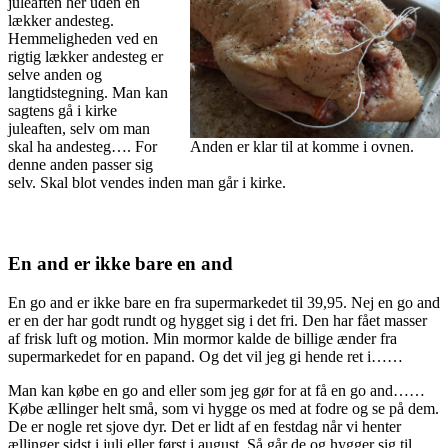
juleaften her uden en
lækker andesteg.
Hemmeligheden ved en
rigtig lækker andesteg er
selve anden og
langtidstegning. Man kan
sagtens gå i kirke
juleaften, selv om man
skal ha andesteg…. For
Anden er klar til at komme i ovnen.
denne anden passer sig
selv. Skal blot vendes inden man går i kirke.
En and er ikke bare en and
En go and er ikke bare en fra supermarkedet til 39,95. Nej en go and
er en der har godt rundt og hygget sig i det fri. Den har fået masser
af frisk luft og motion. Min mormor kalde de billige ænder fra
supermarkedet for en papand. Og det vil jeg gi hende ret i……
Man kan købe en go and eller som jeg gør for at få en go and……
Købe ællinger helt små, som vi hygge os med at fodre og se på dem.
De er nogle ret sjove dyr. Det er lidt af en festdag når vi henter
ællinger sidst i juli eller først i august. Så går de og hygger sig til