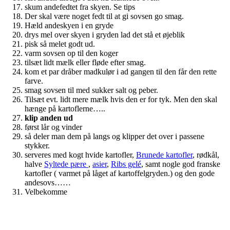
skum andefedtet fra skyen. Se tips
Der skal være noget fedt til at gi sovsen go smag.
Hæld andeskyen i en gryde
drys mel over skyen i gryden lad det stå et øjeblik
pisk så melet godt ud.
varm sovsen op til den koger
tilsæt lidt mælk eller fløde efter smag.
kom et par dråber madkulør i ad gangen til den får den rette
farve.
smag sovsen til med sukker salt og peber.
Tilsæt evt. lidt mere mælk hvis den er for tyk. Men den skal
hænge på kartoflerne…..
klip anden ud
først lår og vinder
så deler man dem på langs og klipper det over i passene
stykker.
serveres med kogt hvide kartofler,
Brunede kartofler
, rødkål,
halve
Syltede pære
,
asier
,
Ribs gelé
, samt nogle god franske
kartofler ( varmet på låget af kartoffelgryden.) og den gode
andesovs……
Velbekomme