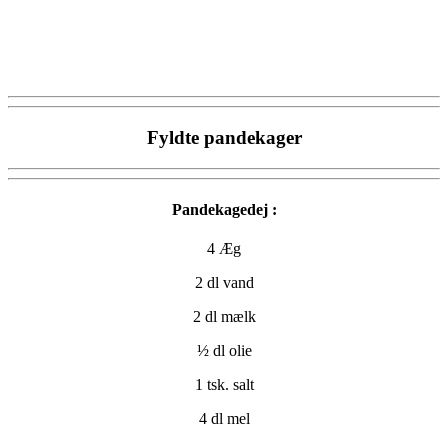
Fyldte pandekager
Pandekagedej :
4 Æg
2 dl vand
2 dl mælk
½ dl olie
1 tsk. salt
4 dl mel