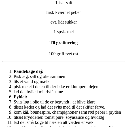
1 tsk. salt
frisk kværnet peber
evt. lidt sukker
1 spsk. mel
Til gratinering
100 gr Revet ost
Pandekage dej:
Pisk æg, salt og olie sammen
tilsæt vand og mælk
pisk melet i dejen til der ikke er klumper i dejen
lad dej hvile i mindst 1 time.
Fyldet:
Svits løg i olie til de er begyndt , at blive klare.
tilsæt kødet og lad det svits med til det skifter farve.
kom kål, bønnespire, champignoner samt rød peber i gryden
tilsæt krydderier, tomat puré, soyasauce og hvidløg
lad det små koge til næsten alt væden er væk