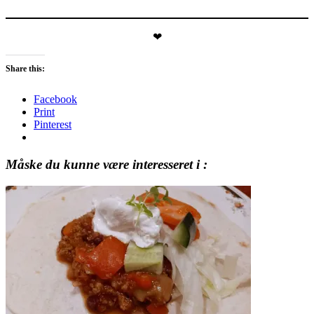
❤
Share this:
Facebook
Print
Pinterest
Måske du kunne være interesseret i :