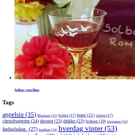
Solbær rom likør
Tags
appelsin
(35)
brød
(21)
boller
(17)
citron
(17)
Blommer
(15)
citrusfrugterne
(24)
dessert
(23)
drikke
(23)
frokost
(19)
frugttærte
(14)
hverdag vinter
(53)
fødselsdag.
(27)
hindbær
(14)