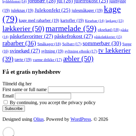
jordbær
(28)
jul
(26)
julefrokost
(25)
julehygge
hyldeblomst
(14)
kage
Julekonfekt
(25)
(19)
juleknas
(19)
julesmåkager
(19)
(79)
kage med rabarber
(19)
kartofler
(19)
lagkage
(15)
Kirsebær
(14)
marmelade
(59)
lækkerier
(50)
oksekød
(18)
påske
påskefavoritter
(27)
påskefrokost
(27)
påskelækkerier
(15)
(14)
rabarber
(36)
sommerbær
(30)
Småkager
(18)
Solbær
(17)
Suppe
tv lækkerier
svinekød
(27)
syltning
(19)
(16)
syltning efterår
(17)
æbler
(50)
(39)
tærte
(19)
varme drikke
(17)
Få et gratis nyhedsbrev
Tilmeld dig her
First name or full name
Email
By continuing, you accept the privacy policy
Designed using
Olius
. Powered by
WordPress
. © 2026