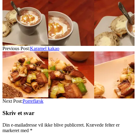
2024-
03-
12
Previous Post:
Karamel kakao
Next Post:
Porreflæsk
Skriv et svar
Din e-mailadresse vil ikke blive publiceret.
Krævede felter er
markeret med
*