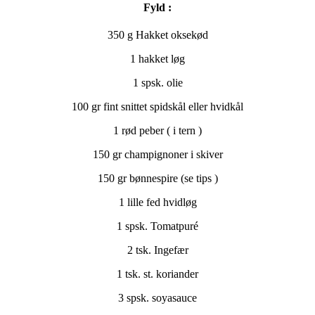
Fyld :
350 g Hakket oksekød
1 hakket løg
1 spsk. olie
100 gr fint snittet spidskål eller hvidkål
1 rød peber ( i tern )
150 gr champignoner i skiver
150 gr bønnespire (se tips )
1 lille fed hvidløg
1 spsk. Tomatpuré
2 tsk. Ingefær
1 tsk. st. koriander
3 spsk. soyasauce