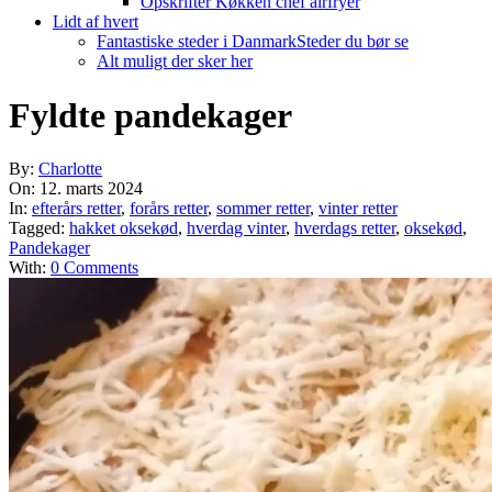
Opskrifter Køkken chef airfryer
Lidt af hvert
Fantastiske steder i Danmark
Steder du bør se
Alt muligt der sker her
Fyldte pandekager
By:
Charlotte
On:
12. marts 2024
In:
efterårs retter
,
forårs retter
,
sommer retter
,
vinter retter
Tagged:
hakket oksekød
,
hverdag vinter
,
hverdags retter
,
oksekød
,
Pandekager
With:
0 Comments