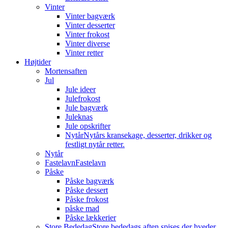
Vinter
Vinter bagværk
Vinter desserter
Vinter frokost
Vinter diverse
Vinter retter
Højtider
Mortensaften
Jul
Jule ideer
Julefrokost
Jule bagværk
Juleknas
Jule opskrifter
Nytår
Nytårs kransekage, desserter, drikker og
festligt nytår retter.
Nytår
Fastelavn
Fastelavn
Påske
Påske bagværk
Påske dessert
Påske frokost
påske mad
Påske lækkerier
Store Bededag
Store bededags aften spises der hveder.