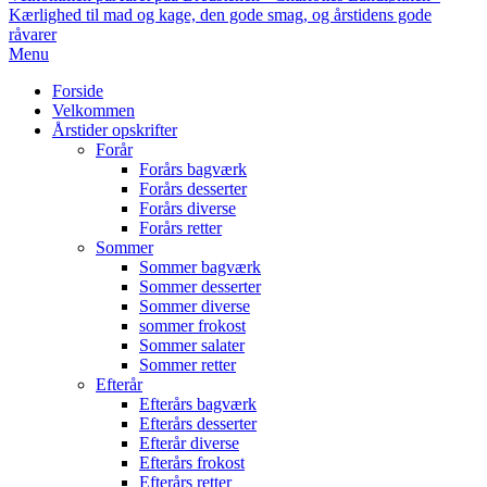
Kærlighed til mad og kage, den gode smag, og årstidens gode
råvarer
Primary
Menu
Navigation
Forside
Menu
Velkommen
Årstider opskrifter
Forår
Forårs bagværk
Forårs desserter
Forårs diverse
Forårs retter
Sommer
Sommer bagværk
Sommer desserter
Sommer diverse
sommer frokost
Sommer salater
Sommer retter
Efterår
Efterårs bagværk
Efterårs desserter
Efterår diverse
Efterårs frokost
Efterårs retter