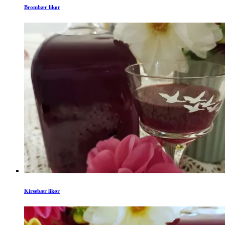
Brombær likør
Kirsebær likør