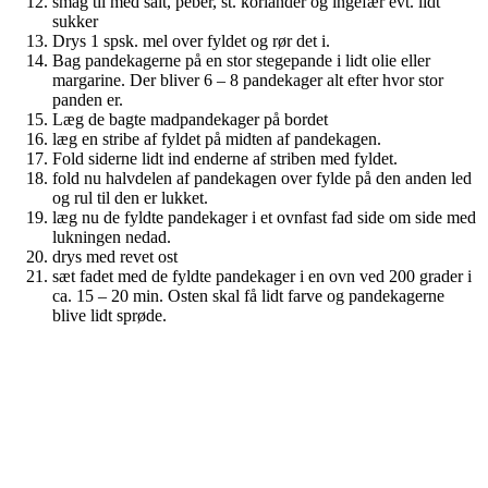
smag til med salt, peber, st. koriander og ingefær evt. lidt
sukker
Drys 1 spsk. mel over fyldet og rør det i.
Bag pandekagerne på en stor stegepande i lidt olie eller
margarine. Der bliver 6 – 8 pandekager alt efter hvor stor
panden er.
Læg de bagte madpandekager på bordet
læg en stribe af fyldet på midten af pandekagen.
Fold siderne lidt ind enderne af striben med fyldet.
fold nu halvdelen af pandekagen over fylde på den anden led
og rul til den er lukket.
læg nu de fyldte pandekager i et ovnfast fad side om side med
lukningen nedad.
drys med revet ost
sæt fadet med de fyldte pandekager i en ovn ved 200 grader i
ca. 15 – 20 min. Osten skal få lidt farve og pandekagerne
blive lidt sprøde.