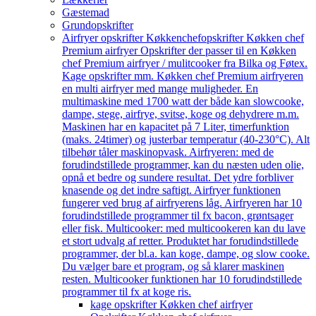
Gæstemad
Grundopskrifter
Airfryer opskrifter Køkkenchef
opskrifter Køkken chef
Premium airfryer Opskrifter der passer til en Køkken
chef Premium airfryer / mulitcooker fra Bilka og Føtex.
Kage opskrifter mm. Køkken chef Premium airfryeren
en multi airfryer med mange muligheder. En
multimaskine med 1700 watt der både kan slowcooke,
dampe, stege, airfrye, svitse, koge og dehydrere m.m.
Maskinen har en kapacitet på 7 Liter, timerfunktion
(maks. 24timer) og justerbar temperatur (40-230°C). Alt
tilbehør tåler maskinopvask. Airfryeren: med de
forudindstillede programmer, kan du næsten uden olie,
opnå et bedre og sundere resultat. Det ydre forbliver
knasende og det indre saftigt. Airfryer funktionen
fungerer ved brug af airfryerens låg. Airfryeren har 10
forudindstillede programmer til fx bacon, grøntsager
eller fisk. Multicooker: med multicookeren kan du lave
et stort udvalg af retter. Produktet har forudindstillede
programmer, der bl.a. kan koge, dampe, og slow cooke.
Du vælger bare et program, og så klarer maskinen
resten. Multicooker funktionen har 10 forudindstillede
programmer til fx at koge ris.
kage opskrifter Køkken chef airfryer