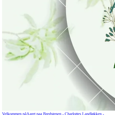
Velkommen på
Aaret paa Bredstenen
- Charlottes Landløkken -