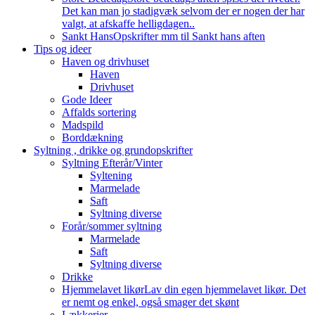
Det kan man jo stadigvæk selvom der er nogen der har
valgt, at afskaffe helligdagen..
Sankt Hans
Opskrifter mm til Sankt hans aften
Tips og ideer
Haven og drivhuset
Haven
Drivhuset
Gode Ideer
Affalds sortering
Madspild
Borddækning
Syltning , drikke og grundopskrifter
Syltning Efterår/Vinter
Syltening
Marmelade
Saft
Syltning diverse
Forår/sommer syltning
Marmelade
Saft
Syltning diverse
Drikke
Hjemmelavet likør
Lav din egen hjemmelavet likør. Det
er nemt og enkel, også smager det skønt
Lækkerier