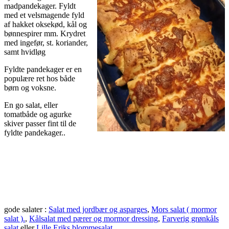
madpandekager. Fyldt
med et velsmagende fyld
af hakket oksekød, kål og
bønnespirer mm. Krydret
med ingefør, st. koriander,
samt hvidløg
Fyldte pandekager er en
populære ret hos både
børn og voksne.
En go salat, eller
tomatbåde og agurke
skiver passer fint til de
fyldte pandekager..
gode salater :
Salat med jordbær og asparges
,
Mors salat ( mormor
salat ).
,
Kålsalat med pærer og mormor dressing
,
Farverig grønkåls
salat
eller
Lille Eriks blommesalat