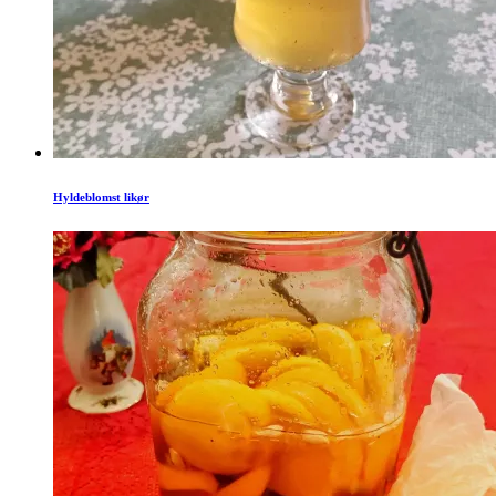
Hyldeblomst likør