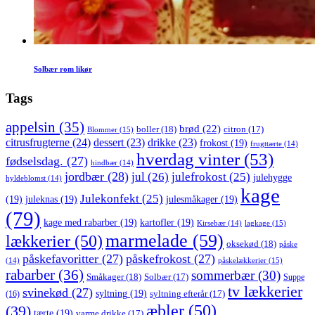
Solbær rom likør
Tags
appelsin
(35)
brød
(22)
boller
(18)
citron
(17)
Blommer
(15)
citrusfrugterne
(24)
dessert
(23)
drikke
(23)
frokost
(19)
frugttærte
(14)
hverdag vinter
(53)
fødselsdag.
(27)
hindbær
(14)
jordbær
(28)
jul
(26)
julefrokost
(25)
julehygge
hyldeblomst
(14)
kage
Julekonfekt
(25)
(19)
juleknas
(19)
julesmåkager
(19)
(79)
kage med rabarber
(19)
kartofler
(19)
lagkage
(15)
Kirsebær
(14)
marmelade
(59)
lækkerier
(50)
oksekød
(18)
påske
påskefavoritter
(27)
påskefrokost
(27)
påskelækkerier
(15)
(14)
rabarber
(36)
sommerbær
(30)
Småkager
(18)
Solbær
(17)
Suppe
tv lækkerier
svinekød
(27)
syltning
(19)
(16)
syltning efterår
(17)
æbler
(50)
(39)
tærte
(19)
varme drikke
(17)