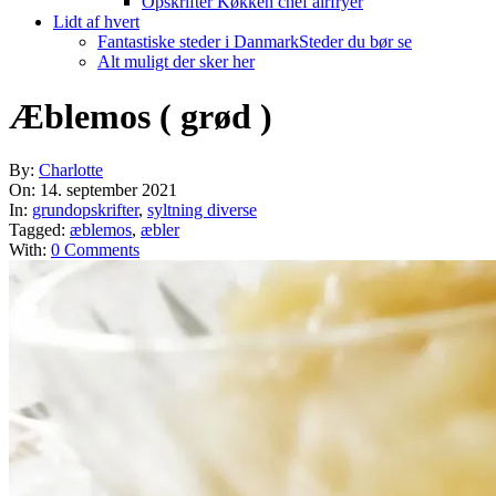
Opskrifter Køkken chef airfryer
Lidt af hvert
Fantastiske steder i Danmark
Steder du bør se
Alt muligt der sker her
Æblemos ( grød )
By:
Charlotte
On:
14. september 2021
In:
grundopskrifter
,
syltning diverse
Tagged:
æblemos
,
æbler
With:
0 Comments