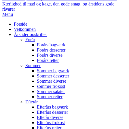
Kærlighed til mad og kage, den gode smag, og årstidens gode
råvarer
Primary
Menu
Navigation
Forside
Menu
Velkommen
Årstider opskrifter
Forår
Forårs bagværk
Forårs desserter
Forårs diverse
Forårs retter
Sommer
Sommer bagværk
Sommer desserter
Sommer diverse
sommer frokost
Sommer salater
Sommer retter
Efterår
Efterårs bagværk
Efterårs desserter
Efterår diverse
Efterårs frokost
Efterårs retter