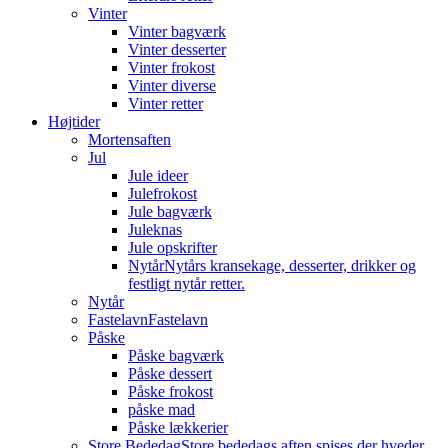
Vinter
Vinter bagværk
Vinter desserter
Vinter frokost
Vinter diverse
Vinter retter
Højtider
Mortensaften
Jul
Jule ideer
Julefrokost
Jule bagværk
Juleknas
Jule opskrifter
Nytår
Nytårs kransekage, desserter, drikker og
festligt nytår retter.
Nytår
Fastelavn
Fastelavn
Påske
Påske bagværk
Påske dessert
Påske frokost
påske mad
Påske lækkerier
Store Bededag
Store bededags aften spises der hveder.