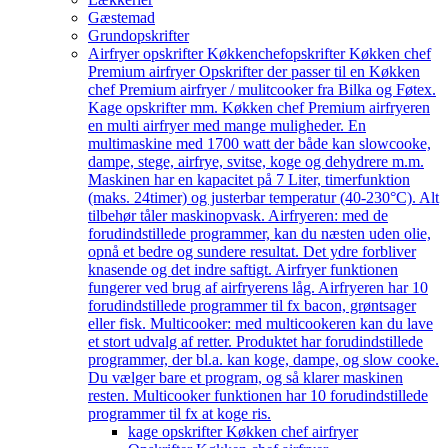
Gæstemad
Grundopskrifter
Airfryer opskrifter Køkkenchef
opskrifter Køkken chef
Premium airfryer Opskrifter der passer til en Køkken
chef Premium airfryer / mulitcooker fra Bilka og Føtex.
Kage opskrifter mm. Køkken chef Premium airfryeren
en multi airfryer med mange muligheder. En
multimaskine med 1700 watt der både kan slowcooke,
dampe, stege, airfrye, svitse, koge og dehydrere m.m.
Maskinen har en kapacitet på 7 Liter, timerfunktion
(maks. 24timer) og justerbar temperatur (40-230°C). Alt
tilbehør tåler maskinopvask. Airfryeren: med de
forudindstillede programmer, kan du næsten uden olie,
opnå et bedre og sundere resultat. Det ydre forbliver
knasende og det indre saftigt. Airfryer funktionen
fungerer ved brug af airfryerens låg. Airfryeren har 10
forudindstillede programmer til fx bacon, grøntsager
eller fisk. Multicooker: med multicookeren kan du lave
et stort udvalg af retter. Produktet har forudindstillede
programmer, der bl.a. kan koge, dampe, og slow cooke.
Du vælger bare et program, og så klarer maskinen
resten. Multicooker funktionen har 10 forudindstillede
programmer til fx at koge ris.
kage opskrifter Køkken chef airfryer