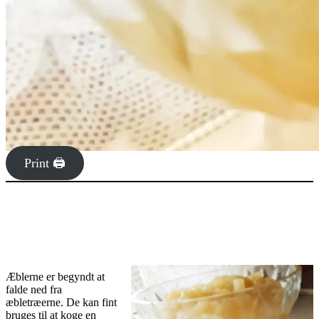
Print 🖨
Æblerne er begyndt at
falde ned fra
æbletræerne. De kan fint
bruges til at koge en