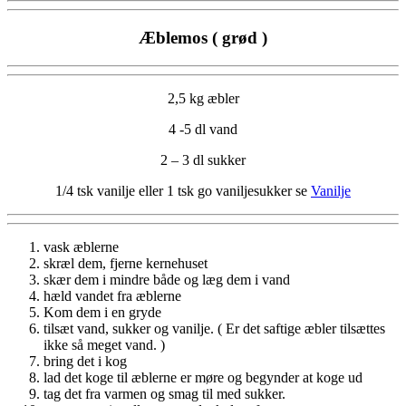
Æblemos ( grød )
2,5 kg æbler
4 -5 dl vand
2 – 3 dl sukker
1/4 tsk vanilje eller 1 tsk go vaniljesukker se
Vanilje
vask æblerne
skræl dem, fjerne kernehuset
skær dem i mindre både og læg dem i vand
hæld vandet fra æblerne
Kom dem i en gryde
tilsæt vand, sukker og vanilje. ( Er det saftige æbler tilsættes
ikke så meget vand. )
bring det i kog
lad det koge til æblerne er møre og begynder at koge ud
tag det fra varmen og smag til med sukker.