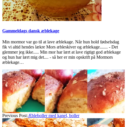
Gammeldags dansk æblekage
Min mormor var go til at lave æblekage. Når hun hold fødselsdag
fik vi altid hendes lækre Mors æbleskiver og æblekage....... - Det
glemmer jeg ikke..... Min mor har lært at lave rigtigt god æblekage
og hun har lært mig det.... - så her er min opskrift på Mormors
æblekage…
2021-
09-
14
Previous Post:
Æbleboller med kanel, boller