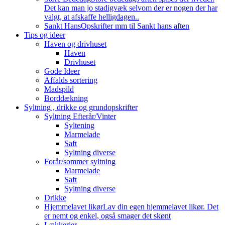
Det kan man jo stadigvæk selvom der er nogen der har
valgt, at afskaffe helligdagen..
Sankt Hans
Opskrifter mm til Sankt hans aften
Tips og ideer
Haven og drivhuset
Haven
Drivhuset
Gode Ideer
Affalds sortering
Madspild
Borddækning
Syltning , drikke og grundopskrifter
Syltning Efterår/Vinter
Syltening
Marmelade
Saft
Syltning diverse
Forår/sommer syltning
Marmelade
Saft
Syltning diverse
Drikke
Hjemmelavet likør
Lav din egen hjemmelavet likør. Det
er nemt og enkel, også smager det skønt
Lækkerier