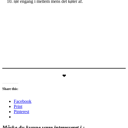
rør engang i mellem mens det køler af.
❤
Share this:
Facebook
Print
Pinterest
Måske du kunne være interesseret i :