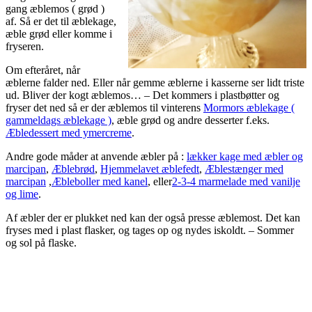
gang æblemos ( grød )
af. Så er det til æblekage,
æble grød eller komme i
fryseren.
Om efteråret, når
æblerne falder ned. Eller når gemme æblerne i kasserne ser lidt triste
ud. Bliver der kogt æblemos… – Det kommers i plastbøtter og
fryser det ned så er der æblemos til vinterens
Mormors æblekage (
gammeldags æblekage )
, æble grød og andre desserter f.eks.
Æbledessert med ymercreme
.
Andre gode måder at anvende æbler på :
lækker kage med æbler og
marcipan
,
Æblebrød
,
Hjemmelavet æblefedt
,
Æblestænger med
marcipan
,
Æbleboller med kanel
, eller
2-3-4 marmelade med vanilje
og lime
.
Af æbler der er plukket ned kan der også presse æblemost. Det kan
fryses med i plast flasker, og tages op og nydes iskoldt. – Sommer
og sol på flaske.