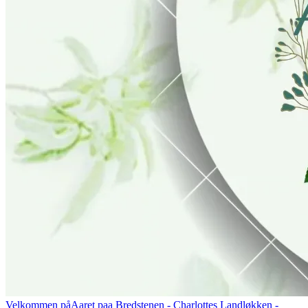
Velkommen på
Aaret paa Bredstenen
- Charlottes Landløkken -