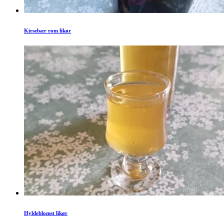
Kirsebær rom likør
Hyldeblomst likør