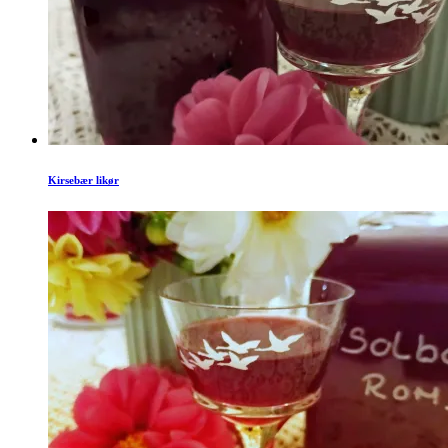
Kirsebær likør