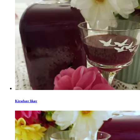
Kirsebær likør