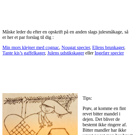
Måske leder du efter en opskrift på en anden slags julesmåkage, så
er her et par forslag til dig :
Min mors klejner med cognac
,
Nougat specier
,
Ellens brunkager
,
Tante kis’s gaffelkager
,
Julens udstikskager
eller
Ingefær specier
Tips:
Prøv, at komme en fint
revet bitter mandel i
dejen. Det bliver de
bestemt ikke ringere af.
Bitter mandler har ikke