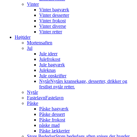
Vinter
Vinter bagværk
Vinter desserter
Vinter frokost
Vinter diverse
Vinter retter
Højtider
Mortensaften
Jul
Jule ideer
Julefrokost
Jule bagværk
Juleknas
Jule opskrifter
Nytår
Nytårs kransekage, desserter, drikker og
festligt nytår retter.
Nytår
Fastelavn
Fastelavn
Påske
Påske bagværk
Påske dessert
Påske frokost
påske mad
Påske lækkerier
Store Bededag
Store bededags aften spises der hveder.