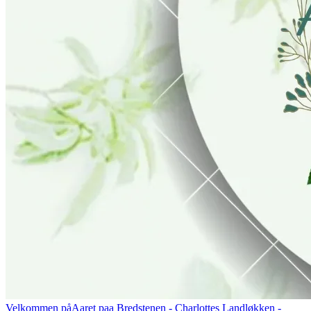
Velkommen på
Aaret paa Bredstenen
- Charlottes Landløkken -