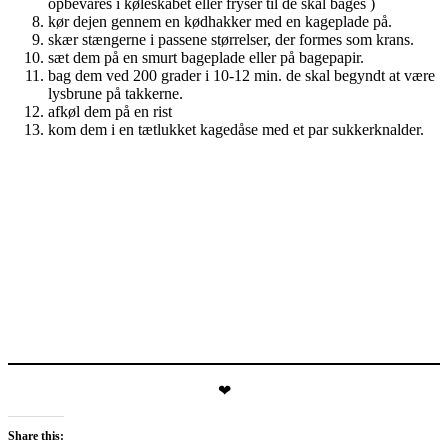
opbevares i køleskabet eller fryser til de skal bages )
kør dejen gennem en kødhakker med en kageplade på.
skær stængerne i passene størrelser, der formes som krans.
sæt dem på en smurt bageplade eller på bagepapir.
bag dem ved 200 grader i 10-12 min. de skal begyndt at være
lysbrune på takkerne.
afkøl dem på en rist
kom dem i en tætlukket kagedåse med et par sukkerknalder.
❤
Share this: