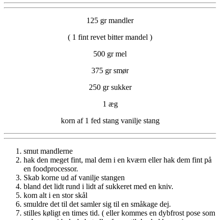
125 gr mandler
( 1 fint revet bitter mandel )
500 gr mel
375 gr smør
250 gr sukker
1 æg
korn af 1 fed stang vanilje stang
smut mandlerne
hak den meget fint, mal dem i en kværn eller hak dem fint på
en foodprocessor.
Skab korne ud af vanilje stangen
bland det lidt rund i lidt af sukkeret med en kniv.
kom alt i en stor skål
smuldre det til det samler sig til en småkage dej.
stilles køligt en times tid. ( eller kommes en dybfrost pose som