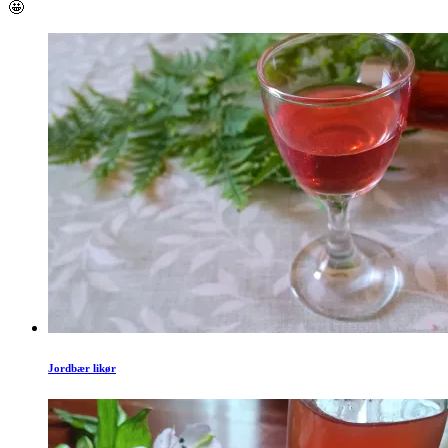
🤩
Jordbær likør