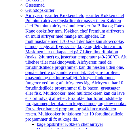
Gæstemad
Grundopskrifter
Airfryer opskrifter Køkkenchef
opskrifter Køkken chef
Premium airfryer Opskrifter der passer til en Køkken
chef Premium airfryer / mulitcooker fra Bilka og Føtex.
Kage opskrifter mm. Køkken chef Premium airfryeren
en multi airfryer med mange muligheder. En
multimaskine med 1700 watt der både kan slowcooke,
dampe, stege, airfrye, svitse, koge og dehydrere m.m.
Maskinen har en kapacitet på 7 Liter, timerfunktion
(maks. 24timer) og justerbar temperatur (40-230°C). Alt
tilbehør tåler maskinopvask. Airfryeren: med de
forudindstillede programmer, kan du næsten uden olie,
opnå et bedre og sundere resultat. Det ydre forbliver
knasende og det indre saftigt. Airfryer funktionen
fungerer ved brug af airfryerens låg. Airfryeren har 10
forudindstillede programmer til fx bacon, grøntsager
eller fisk. Multicooker: med multicookeren kan du lave
et stort udvalg af retter. Produktet har forudindstillede
programmer, der bl.a. kan koge, dampe, og slow cooke.
Du vælger bare et program, og så klarer maskinen
resten. Multicooker funktionen har 10 forudindstillede
programmer til fx at koge ris.
kage opskrifter Køkken chef airfryer