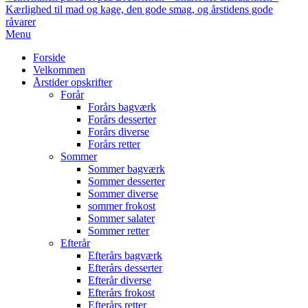
Kærlighed til mad og kage, den gode smag, og årstidens gode
råvarer
Primary
Menu
Navigation
Forside
Menu
Velkommen
Årstider opskrifter
Forår
Forårs bagværk
Forårs desserter
Forårs diverse
Forårs retter
Sommer
Sommer bagværk
Sommer desserter
Sommer diverse
sommer frokost
Sommer salater
Sommer retter
Efterår
Efterårs bagværk
Efterårs desserter
Efterår diverse
Efterårs frokost
Efterårs retter