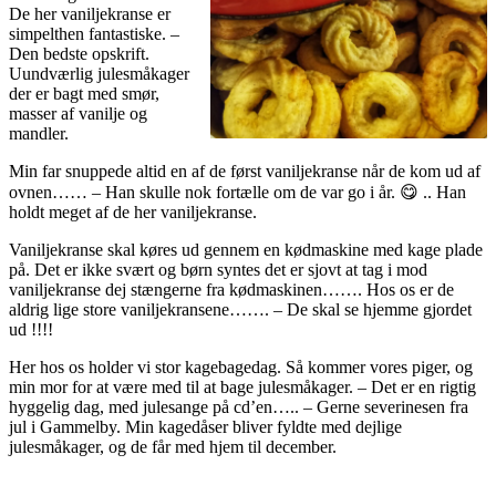
De her vaniljekranse er
simpelthen fantastiske. –
Den bedste opskrift.
Uundværlig julesmåkager
der er bagt med smør,
masser af vanilje og
mandler.
Min far snuppede altid en af de først vaniljekranse når de kom ud af
ovnen…… – Han skulle nok fortælle om de var go i år. 😋 .. Han
holdt meget af de her vaniljekranse.
Vaniljekranse skal køres ud gennem en kødmaskine med kage plade
på. Det er ikke svært og børn syntes det er sjovt at tag i mod
vaniljekranse dej stængerne fra kødmaskinen……. Hos os er de
aldrig lige store vaniljekransene……. – De skal se hjemme gjordet
ud !!!!
Her hos os holder vi stor kagebagedag. Så kommer vores piger, og
min mor for at være med til at bage julesmåkager. – Det er en rigtig
hyggelig dag, med julesange på cd’en….. – Gerne severinesen fra
jul i Gammelby. Min kagedåser bliver fyldte med dejlige
julesmåkager, og de får med hjem til december.