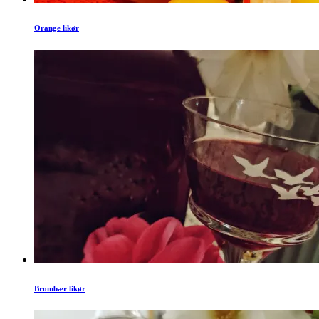
Orange likør
Brombær likør