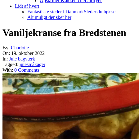
Opskrifter Køkken chef airfryer
Lidt af hvert
Fantastiske steder i Danmark
Steder du bør se
Alt muligt der sker her
Vaniljekranse fra Bredstenen
By:
Charlotte
On:
19. oktober 2022
In:
Jule bagværk
Tagged:
julesmåkager
With:
0 Comments