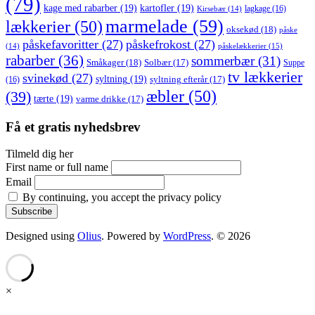
(79)
kage med rabarber
(19)
kartofler
(19)
lagkage
(16)
Kirsebær
(14)
marmelade
(59)
lækkerier
(50)
oksekød
(18)
påske
påskefavoritter
(27)
påskefrokost
(27)
påskelækkerier
(15)
(14)
rabarber
(36)
sommerbær
(31)
Småkager
(18)
Solbær
(17)
Suppe
tv lækkerier
svinekød
(27)
syltning
(19)
(16)
syltning efterår
(17)
æbler
(50)
(39)
tærte
(19)
varme drikke
(17)
Få et gratis nyhedsbrev
Tilmeld dig her
First name or full name
Email
By continuing, you accept the privacy policy
Designed using
Olius
. Powered by
WordPress
. © 2026
×