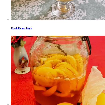
Hyldeblomst likør