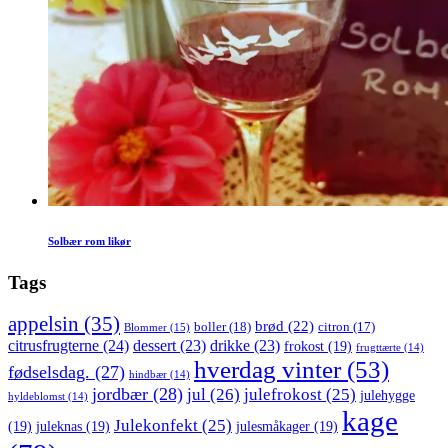
Solbær rom likør
Tags
appelsin
(35)
brød
(22)
boller
(18)
citron
(17)
Blommer
(15)
citrusfrugterne
(24)
dessert
(23)
drikke
(23)
frokost
(19)
frugttærte
(14)
hverdag vinter
(53)
fødselsdag.
(27)
hindbær
(14)
jordbær
(28)
jul
(26)
julefrokost
(25)
julehygge
hyldeblomst
(14)
kage
Julekonfekt
(25)
(19)
juleknas
(19)
julesmåkager
(19)