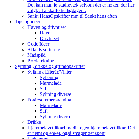
Det kan man jo stadigvæk selvom der er nogen der har
valgt, at afskaffe helligdagen..
Sankt Hans
Opskrifter mm til Sankt hans aften
Tips og ideer
Haven og drivhuset
Haven
Drivhuset
Gode Ideer
Affalds sortering
Madspild
Borddækning
Syltning , drikke og grundopskrifter
Syltning Efterår/Vinter
Syltening
Marmelade
Saft
Syltning diverse
Forår/sommer syltning
Marmelade
Saft
Syltning diverse
Drikke
Hjemmelavet likør
Lav din egen hjemmelavet likør. Det
er nemt og enkel, også smager det skønt
Lækkerier