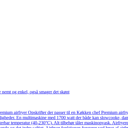
r nemt og enkel, også smager det skønt
emium airfryer Opskrifter der passer til en Køkken chef Premium airfr
ligheder. En multimaskine med 1700 watt der både kan slowcooke, damp
usterbar temperatur (40-230°C). Alt tilbehør tåler maskinopvask. Airfry
ende og det indre saftigt. Airfryer funktionen fungerer ved brug af airf