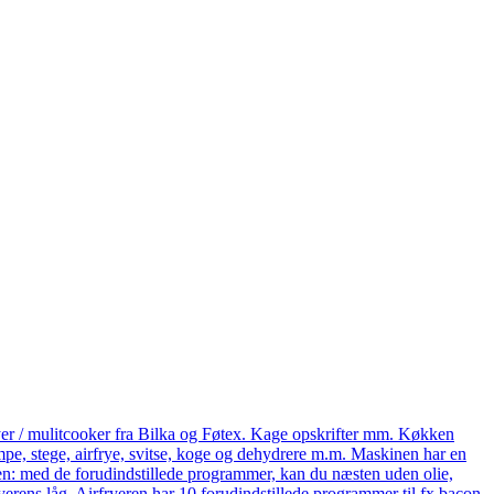
yer / mulitcooker fra Bilka og Føtex. Kage opskrifter mm. Køkken
e, stege, airfrye, svitse, koge og dehydrere m.m. Maskinen har en
eren: med de forudindstillede programmer, kan du næsten uden olie,
ryerens låg. Airfryeren har 10 forudindstillede programmer til fx bacon,