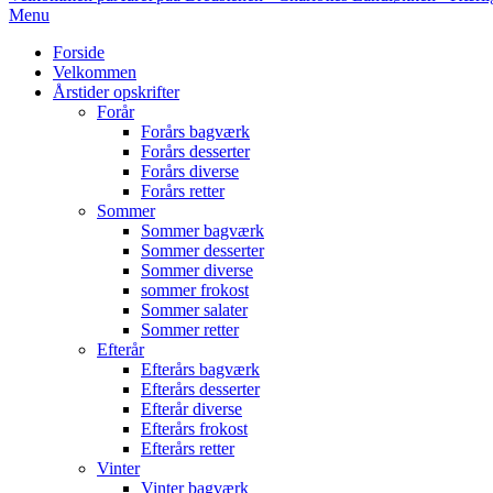
Primary
Menu
Navigation
Forside
Menu
Velkommen
Årstider opskrifter
Forår
Forårs bagværk
Forårs desserter
Forårs diverse
Forårs retter
Sommer
Sommer bagværk
Sommer desserter
Sommer diverse
sommer frokost
Sommer salater
Sommer retter
Efterår
Efterårs bagværk
Efterårs desserter
Efterår diverse
Efterårs frokost
Efterårs retter
Vinter
Vinter bagværk