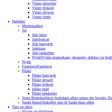
Vinter desserter
Vinter frokost
Vinter diverse
Vinter retter
Højtider
Mortensaften
Jul
Jule ideer
Julefrokost
Jule bagværk
Juleknas
Jule opskrifter
Nytår
Nytårs kransekage, desserter, drikker og festli
Nytår
Fastelavn
Fastelavn
Påske
Påske bagværk
Påske dessert
Påske frokost
påske mad
Påske lækkerier
Store Bededag
Store bededags aften spises der hveder. De
Sankt Hans
Opskrifter mm til Sankt hans aften
Tips og ideer
Haven og drivhuset