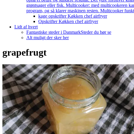
grøntsager eller fisk. Multicooker: med multicookeren kan
program, og så klarer maskinen resten. Multicooker funkti
kage opskrifter Køkken chef airfryer
Opskrifter Køkken chef airfryer
Lidt af hvert
Fantastiske steder i Danmark
Steder du bør se
Alt muligt der sker her
grapefrugt