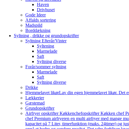
Haven
Drivhuset
Gode Ideer
Affalds sortering
Madspild
Borddækning
Syltning , drikke og grundopskrifter
Syltning Efterår/Vinter
Syltening
Marmelade
Saft
Syltning diverse
Forår/sommer syltning
Marmelade
Saft
Syltning diverse
Drikke
Hjemmelavet likør
Lav din egen hjemmelavet likør. Det e
Lækkerier
Gæstemad
Grundopskrifter
Airfryer opskrifter Køkkenchef
opskrifter Køkken chef Pr
chef Premium airfryeren en multi airfryer med mange mu
kapacitet på 7 Liter, timerfunktion (maks. 24timer) og j
opnå et bedre og sundere resultat. Det ydre forbliver knas