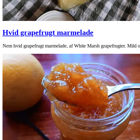
Hvid grapefrugt marmelade
2026-
Nem hvid grapefrugt marmelade, af White Marsh grapefrugter. Mild og
03-
02