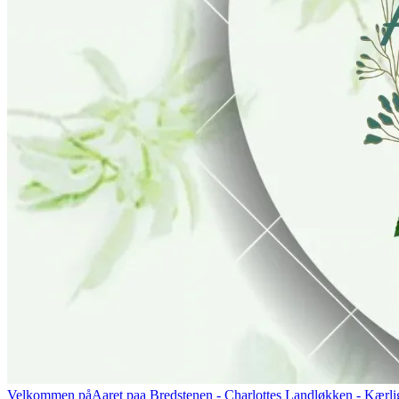
Velkommen på
Aaret paa Bredstenen
- Charlottes Landløkken - Kærlig