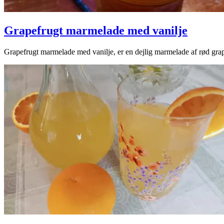
Grapefrugt marmelade med vanilje
2025-
Grapefrugt marmelade med vanilje, er en dejlig marmelade af rød grape
05-
13