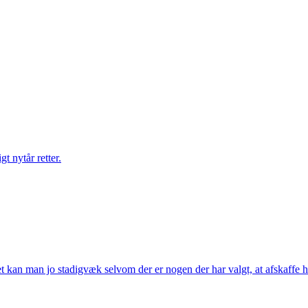
gt nytår retter.
t kan man jo stadigvæk selvom der er nogen der har valgt, at afskaffe h