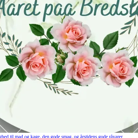
hed til mad og kage, den gode smag, og årstidens gode råvarer