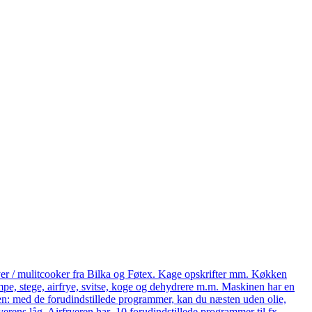
yer / mulitcooker fra Bilka og Føtex. Kage opskrifter mm. Køkken
e, stege, airfrye, svitse, koge og dehydrere m.m. Maskinen har en
eren: med de forudindstillede programmer, kan du næsten uden olie,
ryerens låg. Airfryeren har 10 forudindstillede programmer til fx