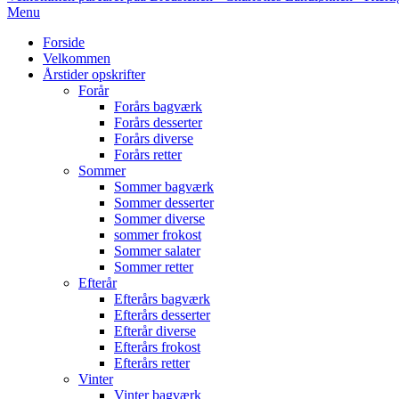
Primary
Menu
Navigation
Forside
Menu
Velkommen
Årstider opskrifter
Forår
Forårs bagværk
Forårs desserter
Forårs diverse
Forårs retter
Sommer
Sommer bagværk
Sommer desserter
Sommer diverse
sommer frokost
Sommer salater
Sommer retter
Efterår
Efterårs bagværk
Efterårs desserter
Efterår diverse
Efterårs frokost
Efterårs retter
Vinter
Vinter bagværk