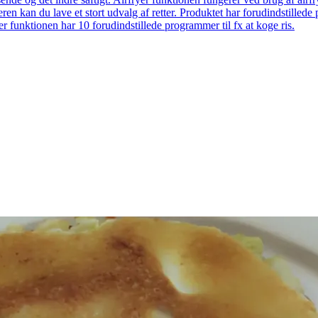
eren kan du lave et stort udvalg af retter. Produktet har forudindstill
r funktionen har 10 forudindstillede programmer til fx at koge ris.