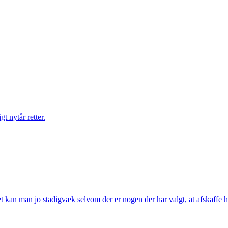
gt nytår retter.
t kan man jo stadigvæk selvom der er nogen der har valgt, at afskaffe h