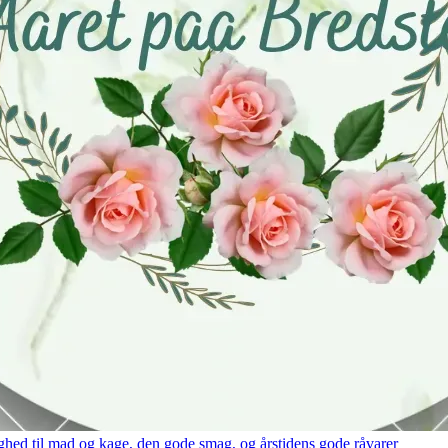
hed til mad og kage, den gode smag, og årstidens gode råvarer