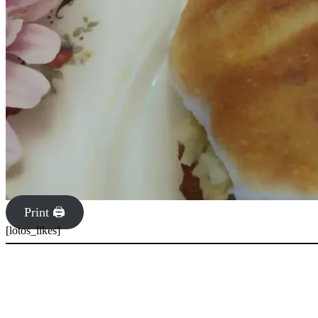
Print 🖨
[lotos_likes]