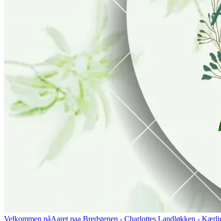
Velkommen på
Aaret paa Bredstenen
- Charlottes Landløkken - Kærlig