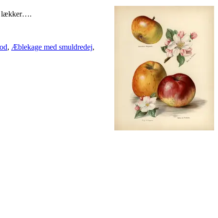
et lækker….
rod
,
Æblekage med smuldredej
,