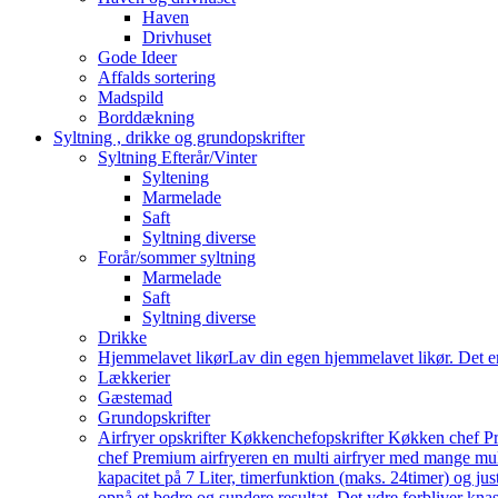
Haven
Drivhuset
Gode Ideer
Affalds sortering
Madspild
Borddækning
Syltning , drikke og grundopskrifter
Syltning Efterår/Vinter
Syltening
Marmelade
Saft
Syltning diverse
Forår/sommer syltning
Marmelade
Saft
Syltning diverse
Drikke
Hjemmelavet likør
Lav din egen hjemmelavet likør. Det e
Lækkerier
Gæstemad
Grundopskrifter
Airfryer opskrifter Køkkenchef
opskrifter Køkken chef Pr
chef Premium airfryeren en multi airfryer med mange mu
kapacitet på 7 Liter, timerfunktion (maks. 24timer) og j
opnå et bedre og sundere resultat. Det ydre forbliver knas