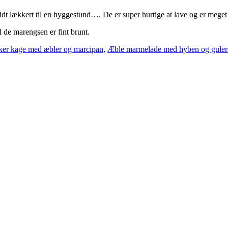
idt lækkert til en hyggestund…. De er super hurtige at lave og er meg
 de marengsen er fint brunt.
er kage med æbler og marcipan
,
Æble marmelade med hyben og gule