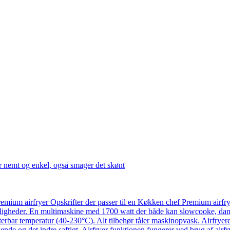
r nemt og enkel, også smager det skønt
emium airfryer Opskrifter der passer til en Køkken chef Premium airfr
ligheder. En multimaskine med 1700 watt der både kan slowcooke, damp
usterbar temperatur (40-230°C). Alt tilbehør tåler maskinopvask. Airfry
ende og det indre saftigt. Airfryer funktionen fungerer ved brug af airf