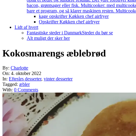
bacon, grøntsager eller fisk. Multicooker: med multicook
bare et program, og så klarer maskinen resten. Multicooke
kage opskrifter Køkken chef airfryer
Opskrifter Køkken chef airfryer
Lidt af hvert
Fantastiske steder i Danmark
Steder du bør se
Alt muligt der sker her
Kokosmarengs æblebrød
By:
Charlotte
On:
4. oktober 2022
In:
Efterårs desserter
,
vinter desserter
Tagged:
æbler
With:
0 Comments