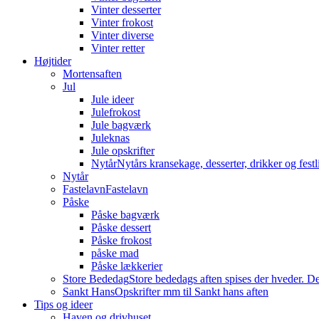
Vinter desserter
Vinter frokost
Vinter diverse
Vinter retter
Højtider
Mortensaften
Jul
Jule ideer
Julefrokost
Jule bagværk
Juleknas
Jule opskrifter
Nytår
Nytårs kransekage, desserter, drikker og festli
Nytår
Fastelavn
Fastelavn
Påske
Påske bagværk
Påske dessert
Påske frokost
påske mad
Påske lækkerier
Store Bededag
Store bededags aften spises der hveder. De
Sankt Hans
Opskrifter mm til Sankt hans aften
Tips og ideer
Haven og drivhuset