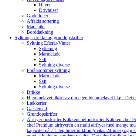
Haven
Drivhuset
Gode Ideer
Affalds sortering
Madspild
Borddækning
Syltning , drikke og grundopskrifter
Syltning Efterår/Vinter
Syltening
Marmelade
Saft
Syltning diverse
Forår/sommer syltning
Marmelade
Saft
Syltning diverse
Drikke
Hjemmelavet likør
Lav din egen hjemmelavet likør. Det e
Lækkerier
Gæstemad
Grundopskrifter
Airfryer opskrifter Køkkenchef
opskrifter Køkken chef Pr
chef Premium airfryeren en multi airfryer med mange mu
kapacitet på 7 Liter, timerfunktion (maks. 24timer) og j
opnå et bedre og sundere resultat. Det ydre forbliver knas