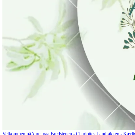
Velkommen på
Aaret paa Bredstenen
- Charlottes Landløkken - Kærlig