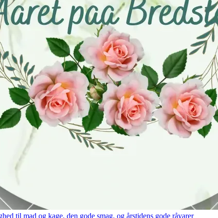
hed til mad og kage, den gode smag, og årstidens gode råvarer