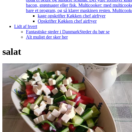
bacon, grøntsager eller fisk. Multicooker: med multicook
bare et program, og så klarer maskinen resten. Multicooke
kage opskrifter Køkken chef airfryer
Opskrifter Køkken chef airfryer
Lidt af hvert
Fantastiske steder i Danmark
Steder du bør se
Alt muligt der sker her
salat