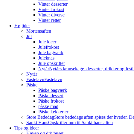
Vinter desserter
Vinter frokost
Vinter diverse
Vinter retter
Højtider
Mortensaften
Jul
Jule ideer
Julefrokost
Jule bagværk
Juleknas
Jule opskrifter
Nytår
Nytårs kransekage, desserter, drikker og festli
Nytår
Fastelavn
Fastelavn
Påske
Påske bagværk
Påske dessert
Påske frokost
påske mad
Påske lækkerier
Store Bededag
Store bededags aften spises der hveder. De
Sankt Hans
Opskrifter mm til Sankt hans aften
Tips og ideer
Haven og drivhuset