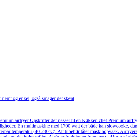
r nemt og enkel, også smager det skønt
emium airfryer Opskrifter der passer til en Køkken chef Premium airfr
ligheder. En multimaskine med 1700 watt der både kan slowcooke, damp
usterbar temperatur (40-230°C). Alt tilbehør tåler maskinopvask. Airfry
ende og det indre saftigt. Airfryer funktionen fungerer ved brug af airf