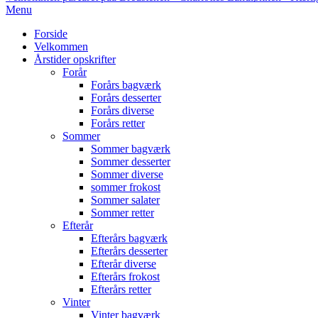
Primary
Menu
Navigation
Forside
Menu
Velkommen
Årstider opskrifter
Forår
Forårs bagværk
Forårs desserter
Forårs diverse
Forårs retter
Sommer
Sommer bagværk
Sommer desserter
Sommer diverse
sommer frokost
Sommer salater
Sommer retter
Efterår
Efterårs bagværk
Efterårs desserter
Efterår diverse
Efterårs frokost
Efterårs retter
Vinter
Vinter bagværk