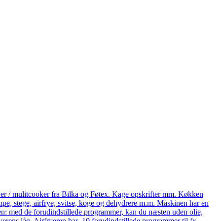
yer / mulitcooker fra Bilka og Føtex. Kage opskrifter mm. Køkken
e, stege, airfrye, svitse, koge og dehydrere m.m. Maskinen har en
eren: med de forudindstillede programmer, kan du næsten uden olie,
ryerens låg. Airfryeren har 10 forudindstillede programmer til fx