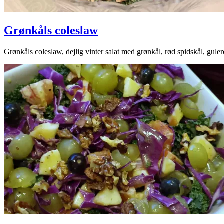
Grønkåls coleslaw
2025-
Grønkåls coleslaw, dejlig vinter salat med grønkål, rød spidskål, gul
01-
13