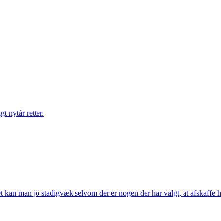
gt nytår retter.
t kan man jo stadigvæk selvom der er nogen der har valgt, at afskaffe h