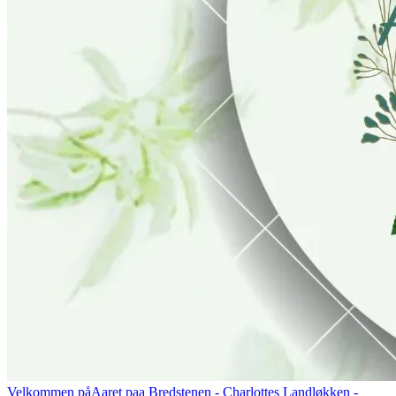
Velkommen på
Aaret paa Bredstenen
- Charlottes Landløkken -