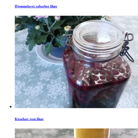
Hjemmelavet rabarber likør
Kirsebær rom likør