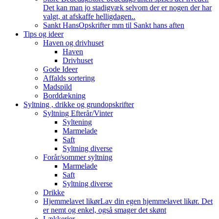
Det kan man jo stadigvæk selvom der er nogen der har
valgt, at afskaffe helligdagen..
Sankt Hans
Opskrifter mm til Sankt hans aften
Tips og ideer
Haven og drivhuset
Haven
Drivhuset
Gode Ideer
Affalds sortering
Madspild
Borddækning
Syltning , drikke og grundopskrifter
Syltning Efterår/Vinter
Syltening
Marmelade
Saft
Syltning diverse
Forår/sommer syltning
Marmelade
Saft
Syltning diverse
Drikke
Hjemmelavet likør
Lav din egen hjemmelavet likør. Det
er nemt og enkel, også smager det skønt
Lækkerier