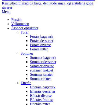
Kærlighed til mad og kage, den gode smag, og årstidens gode
råvarer
Primary
Menu
Navigation
Forside
Menu
Velkommen
Årstider opskrifter
Forår
Forårs bagværk
Forårs desserter
Forårs diverse
Forårs retter
Sommer
Sommer bagværk
Sommer desserter
Sommer diverse
sommer frokost
Sommer salater
Sommer retter
Efterår
Efterårs bagværk
Efterårs desserter
Efterår diverse
Efterårs frokost
Efterårs retter