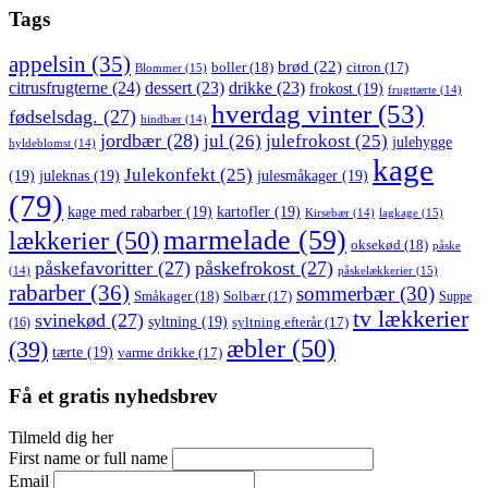
Tags
appelsin
(35)
brød
(22)
boller
(18)
citron
(17)
Blommer
(15)
citrusfrugterne
(24)
dessert
(23)
drikke
(23)
frokost
(19)
frugttærte
(14)
hverdag vinter
(53)
fødselsdag.
(27)
hindbær
(14)
jordbær
(28)
jul
(26)
julefrokost
(25)
julehygge
hyldeblomst
(14)
kage
Julekonfekt
(25)
(19)
juleknas
(19)
julesmåkager
(19)
(79)
kage med rabarber
(19)
kartofler
(19)
lagkage
(15)
Kirsebær
(14)
marmelade
(59)
lækkerier
(50)
oksekød
(18)
påske
påskefavoritter
(27)
påskefrokost
(27)
påskelækkerier
(15)
(14)
rabarber
(36)
sommerbær
(30)
Småkager
(18)
Solbær
(17)
Suppe
tv lækkerier
svinekød
(27)
syltning
(19)
(16)
syltning efterår
(17)
æbler
(50)
(39)
tærte
(19)
varme drikke
(17)
Få et gratis nyhedsbrev
Tilmeld dig her
First name or full name
Email