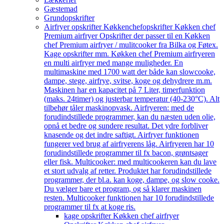
Gæstemad
Grundopskrifter
Airfryer opskrifter Køkkenchef
opskrifter Køkken chef
Premium airfryer Opskrifter der passer til en Køkken
chef Premium airfryer / mulitcooker fra Bilka og Føtex.
Kage opskrifter mm. Køkken chef Premium airfryeren
en multi airfryer med mange muligheder. En
multimaskine med 1700 watt der både kan slowcooke,
dampe, stege, airfrye, svitse, koge og dehydrere m.m.
Maskinen har en kapacitet på 7 Liter, timerfunktion
(maks. 24timer) og justerbar temperatur (40-230°C). Alt
tilbehør tåler maskinopvask. Airfryeren: med de
forudindstillede programmer, kan du næsten uden olie,
opnå et bedre og sundere resultat. Det ydre forbliver
knasende og det indre saftigt. Airfryer funktionen
fungerer ved brug af airfryerens låg. Airfryeren har 10
forudindstillede programmer til fx bacon, grøntsager
eller fisk. Multicooker: med multicookeren kan du lave
et stort udvalg af retter. Produktet har forudindstillede
programmer, der bl.a. kan koge, dampe, og slow cooke.
Du vælger bare et program, og så klarer maskinen
resten. Multicooker funktionen har 10 forudindstillede
programmer til fx at koge ris.
kage opskrifter Køkken chef airfryer