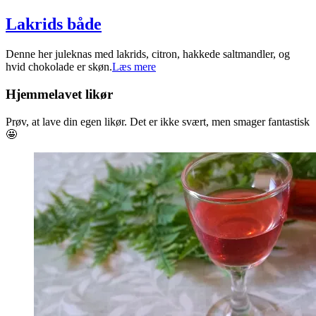
Lakrids både
2024-
Denne her juleknas med lakrids, citron, hakkede saltmandler, og
11-
hvid chokolade er skøn.
Læs mere
06
Hjemmelavet likør
Prøv, at lave din egen likør. Det er ikke svært, men smager fantastisk
🤩