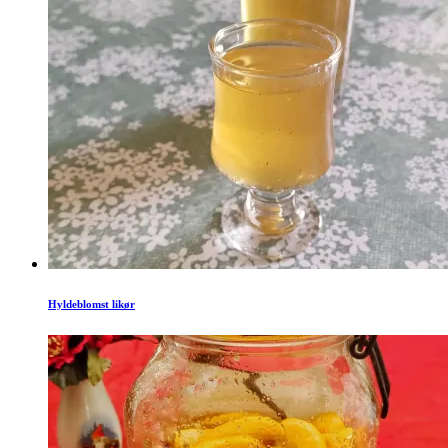
Hyldeblomst likør