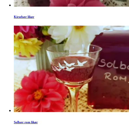
Kirsebær likør
Solbær rom likør