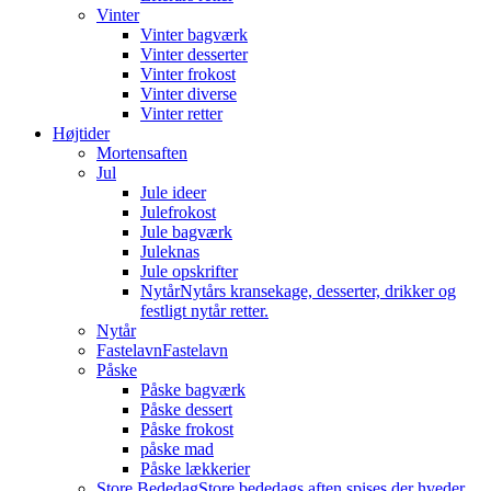
Vinter
Vinter bagværk
Vinter desserter
Vinter frokost
Vinter diverse
Vinter retter
Højtider
Mortensaften
Jul
Jule ideer
Julefrokost
Jule bagværk
Juleknas
Jule opskrifter
Nytår
Nytårs kransekage, desserter, drikker og
festligt nytår retter.
Nytår
Fastelavn
Fastelavn
Påske
Påske bagværk
Påske dessert
Påske frokost
påske mad
Påske lækkerier
Store Bededag
Store bededags aften spises der hveder.