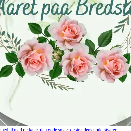
hed til mad og kage, den gode smag, og årstidens gode råvarer