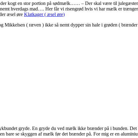
er der kogt en stor portion på sødmælk…… – Der skal være til julegæst
nemt hverdags mad…. Her får vi risengrød hvis vi har mælk er trænger t
ller æsel øre
Klatkager ( æsel øre)
Mikkelsen ( ræven ) ikke så nemt dypper sin hale i grøden ( brænder 
 tykbundet gryde. En gryde du ved mælk ikke brænder på i bunden. Det er 
en bare se skyggen af mælk før det brænder på. For mig er en aluminiu