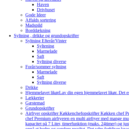
Haven
Drivhuset
Gode Ideer
Affalds sortering
Madspild
Borddækning
Syltning , drikke og grundopskrifter
Syltning Efterår/Vinter
Syltening
Marmelade
Saft
Syltning diverse
Forår/sommer syltning
Marmelade
Saft
Syltning diverse
Drikke
Hjemmelavet likør
Lav din egen hjemmelavet likør. Det e
Lækkerier
Gæstemad
Grundopskrifter
Airfryer opskrifter Køkkenchef
opskrifter Køkken chef Pr
chef Premium airfryeren en multi airfryer med mange mu
kapacitet på 7 Liter, timerfunktion (maks. 24timer) og j
opnå et bedre og sundere resultat. Det ydre forbliver knas