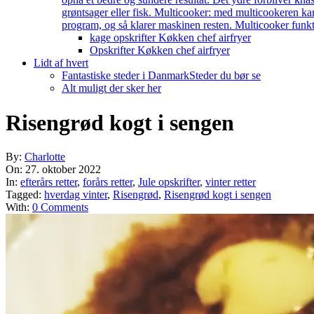
grøntsager eller fisk. Multicooker: med multicookeren kan
program, og så klarer maskinen resten. Multicooker funkti
kage opskrifter Køkken chef airfryer
Opskrifter Køkken chef airfryer
Lidt af hvert
Fantastiske steder i Danmark
Steder du bør se
Alt muligt der sker her
Risengrød kogt i sengen
By:
Charlotte
On:
27. oktober 2022
In:
efterårs retter
,
forårs retter
,
Jule opskrifter
,
vinter retter
Tagged:
hverdag vinter
,
Risengrød
,
Risengrød kogt i sengen
With:
0 Comments