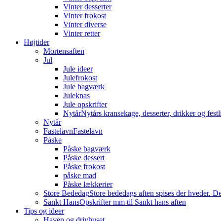
Vinter desserter
Vinter frokost
Vinter diverse
Vinter retter
Højtider
Mortensaften
Jul
Jule ideer
Julefrokost
Jule bagværk
Juleknas
Jule opskrifter
Nytår
Nytårs kransekage, desserter, drikker og festli
Nytår
Fastelavn
Fastelavn
Påske
Påske bagværk
Påske dessert
Påske frokost
påske mad
Påske lækkerier
Store Bededag
Store bededags aften spises der hveder. De
Sankt Hans
Opskrifter mm til Sankt hans aften
Tips og ideer
Haven og drivhuset