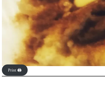
Print 🖨