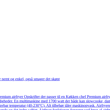
r nemt og enkel, også smager det skønt
emium airfryer Opskrifter der passer til en Køkken chef Premium airfr
ligheder. En multimaskine med 1700 watt der både kan slowcooke, damp
usterbar temperatur (40-230°C). Alt tilbehør tåler maskinopvask. Airfry
ende og det indre saftigt. Airfryer funktionen fungerer ved brug af airf