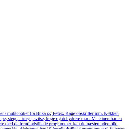
yer / mulitcooker fra Bilka og Føtex. Kage opskrifter mm. Køkken
e, stege, airfrye, svitse, koge og dehydrere m.m. Maskinen har en
eren: med de forudindstillede programmer, kan du næsten uden olie,
ryerens låg. Airfryeren har 10 forudindstillede programmer til fx bacon,