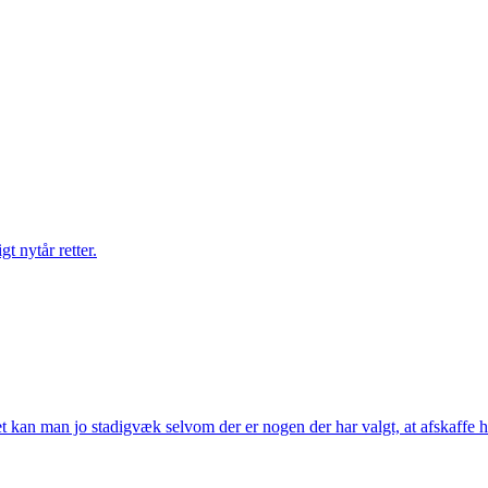
gt nytår retter.
t kan man jo stadigvæk selvom der er nogen der har valgt, at afskaffe h