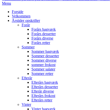
Primary
Menu
Navigation
Forside
Menu
Velkommen
Årstider opskrifter
Forår
Forårs bagværk
Forårs desserter
Forårs diverse
Forårs retter
Sommer
Sommer bagværk
Sommer desserter
Sommer diverse
sommer frokost
Sommer salater
Sommer retter
Efterår
Efterårs bagværk
Efterårs desserter
Efterår diverse
Efterårs frokost
Efterårs retter
Vinter
Vinter bagværk