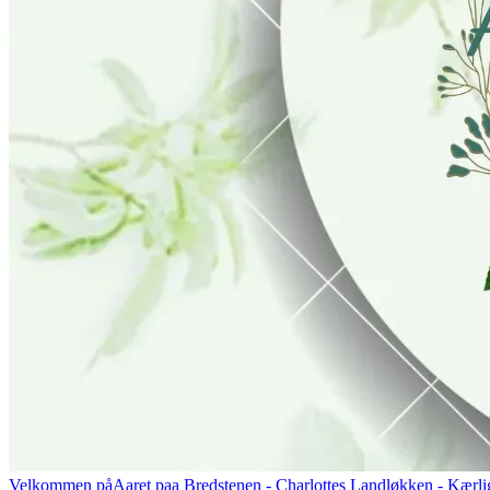
Velkommen på
Aaret paa Bredstenen
- Charlottes Landløkken - Kærlig