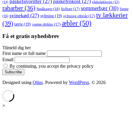
påskefavoritter
(27)
påskefrokost
(27)
påskelækkerier
(15)
(14)
rabarber
(36)
sommerbær
(30)
Småkager
(18)
Solbær
(17)
Suppe
tv lækkerier
svinekød
(27)
syltning
(19)
(16)
syltning efterår
(17)
æbler
(50)
(39)
tærte
(19)
varme drikke
(17)
Få et gratis nyhedsbrev
Tilmeld dig her
First name or full name
Email
By continuing, you accept the privacy policy
Designed using
Olius
. Powered by
WordPress
. © 2026
×