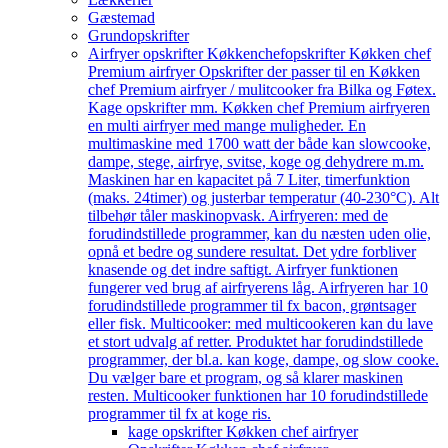
Gæstemad
Grundopskrifter
Airfryer opskrifter Køkkenchef
opskrifter Køkken chef
Premium airfryer Opskrifter der passer til en Køkken
chef Premium airfryer / mulitcooker fra Bilka og Føtex.
Kage opskrifter mm. Køkken chef Premium airfryeren
en multi airfryer med mange muligheder. En
multimaskine med 1700 watt der både kan slowcooke,
dampe, stege, airfrye, svitse, koge og dehydrere m.m.
Maskinen har en kapacitet på 7 Liter, timerfunktion
(maks. 24timer) og justerbar temperatur (40-230°C). Alt
tilbehør tåler maskinopvask. Airfryeren: med de
forudindstillede programmer, kan du næsten uden olie,
opnå et bedre og sundere resultat. Det ydre forbliver
knasende og det indre saftigt. Airfryer funktionen
fungerer ved brug af airfryerens låg. Airfryeren har 10
forudindstillede programmer til fx bacon, grøntsager
eller fisk. Multicooker: med multicookeren kan du lave
et stort udvalg af retter. Produktet har forudindstillede
programmer, der bl.a. kan koge, dampe, og slow cooke.
Du vælger bare et program, og så klarer maskinen
resten. Multicooker funktionen har 10 forudindstillede
programmer til fx at koge ris.
kage opskrifter Køkken chef airfryer