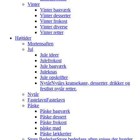
Vinter
Vinter bagværk
Vinter desserter
Vinter frokost
Vinter diverse
Vinter retter
Højtider
Mortensaften
Jul
Jule ideer
Julefrokost
Jule bagværk
Juleknas
Jule opskrifter
Nytår
Nytårs kransekage, desserter, drikker og
festligt nytår retter.
Nytår
Fastelavn
Fastelavn
Påske
Påske bagværk
Påske dessert
Påske frokost
påske mad
Påske lækkerier
Store Bededag
Store bededags aften spises der hveder.