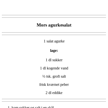
Mors agurkesalat
1 salat agurke
lage:
1 dl sukker
1 dl kogende vand
½ tsk. groft salt
frisk kværnet peber
2 dl eddike
kom sukker og salt i en skål