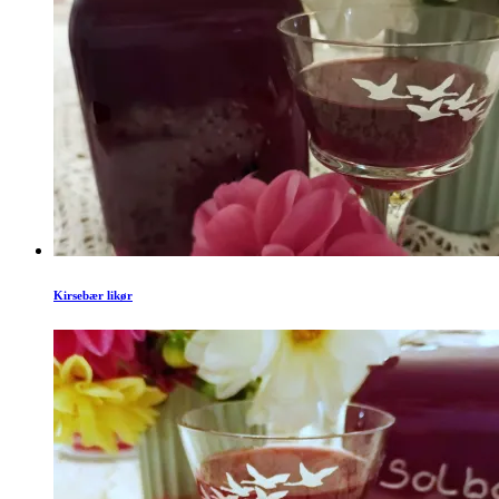
Kirsebær likør