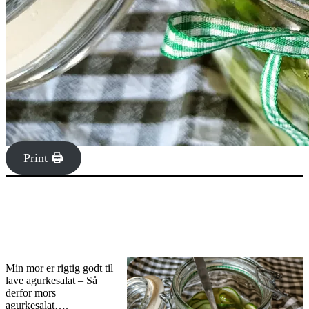
Print 🖨
Min mor er rigtig godt til
lave agurkesalat – Så
derfor mors
agurkesalat….