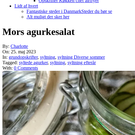
Opskrifter Køkken chef airfryer
Lidt af hvert
Fantastiske steder i Danmark
Steder du bør se
Alt muligt der sker her
Mors agurkesalat
By:
Charlotte
On:
25. maj 2023
In:
grundopskrifter
,
syltning
,
syltning Diverse sommer
Tagged:
syltede agurker
,
syltning
,
syltning efterår
With:
0 Comments