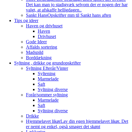
Det kan man jo stadigvæk selvom der er nogen der har
valgt, at afskaffe helligdagen..
Sankt Hans
Opskrifter mm til Sankt hans aften
Tips og ideer
Haven og drivhuset
Haven
Drivhuset
Gode Ideer
Affalds sortering
Madspild
Borddækning
Syltning , drikke og grundopskrifter
Syltning Efterår/Vinter
Syltening
Marmelade
Saft
Syltning diverse
Forår/sommer syltning
Marmelade
Saft
Syltning diverse
Drikke
Hjemmelavet likør
Lav din egen hjemmelavet likør. Det
er nemt og enkel, også smager det skønt
Lækkerier