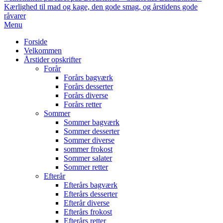
Kærlighed til mad og kage, den gode smag, og årstidens gode
råvarer
Primary
Menu
Navigation
Forside
Menu
Velkommen
Årstider opskrifter
Forår
Forårs bagværk
Forårs desserter
Forårs diverse
Forårs retter
Sommer
Sommer bagværk
Sommer desserter
Sommer diverse
sommer frokost
Sommer salater
Sommer retter
Efterår
Efterårs bagværk
Efterårs desserter
Efterår diverse
Efterårs frokost
Efterårs retter