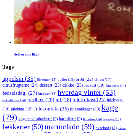
Solbær rom likør
Tags
appelsin
(35)
brød
(22)
boller
(18)
citron
(17)
Blommer
(15)
citrusfrugterne
(24)
dessert
(23)
drikke
(23)
frokost
(19)
frugttærte
(14)
hverdag vinter
(53)
fødselsdag.
(27)
hindbær
(14)
jordbær
(28)
jul
(26)
julefrokost
(25)
julehygge
hyldeblomst
(14)
kage
Julekonfekt
(25)
(19)
juleknas
(19)
julesmåkager
(19)
(79)
kage med rabarber
(19)
kartofler
(19)
lagkage
(15)
Kirsebær
(14)
marmelade
(59)
lækkerier
(50)
oksekød
(18)
påske