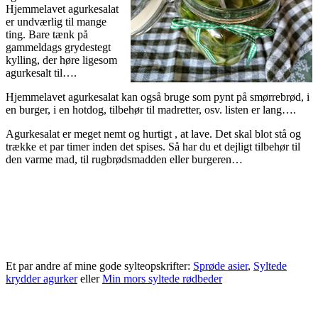
Hjemmelavet agurkesalat
er undværlig til mange
ting. Bare tænk på
gammeldags grydestegt
kylling, der høre ligesom
agurkesalt til….
Hjemmelavet agurkesalat kan også bruge som pynt på smørrebrød, i
en burger, i en hotdog, tilbehør til madretter, osv. listen er lang….
Agurkesalat er meget nemt og hurtigt , at lave. Det skal blot stå og
trække et par timer inden det spises. Så har du et dejligt tilbehør til
den varme mad, til rugbrødsmadden eller burgeren…
Et par andre af mine gode sylteopskrifter:
Sprøde asier
,
Syltede
krydder agurker
eller
Min mors syltede rødbeder