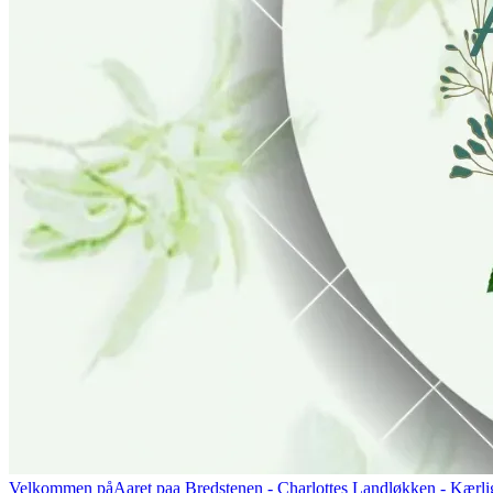
Velkommen på
Aaret paa Bredstenen
- Charlottes Landløkken - Kærlig