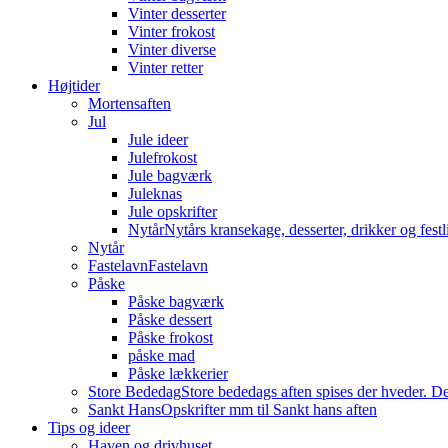
Vinter desserter
Vinter frokost
Vinter diverse
Vinter retter
Højtider
Mortensaften
Jul
Jule ideer
Julefrokost
Jule bagværk
Juleknas
Jule opskrifter
Nytår
Nytårs kransekage, desserter, drikker og festli
Nytår
Fastelavn
Fastelavn
Påske
Påske bagværk
Påske dessert
Påske frokost
påske mad
Påske lækkerier
Store Bededag
Store bededags aften spises der hveder. De
Sankt Hans
Opskrifter mm til Sankt hans aften
Tips og ideer
Haven og drivhuset