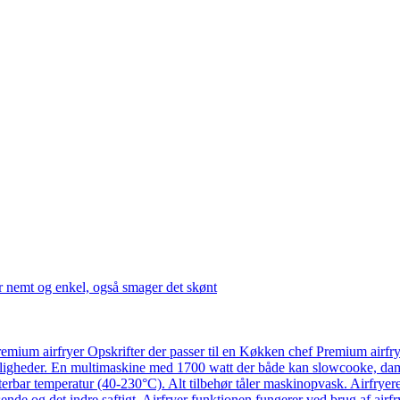
r nemt og enkel, også smager det skønt
emium airfryer Opskrifter der passer til en Køkken chef Premium airfr
ligheder. En multimaskine med 1700 watt der både kan slowcooke, damp
usterbar temperatur (40-230°C). Alt tilbehør tåler maskinopvask. Airfry
ende og det indre saftigt. Airfryer funktionen fungerer ved brug af airf