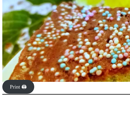
Print 🖨