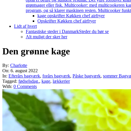
grøntsager eller fisk. Multicooker: med multicookeren kan
program, og så klarer maskinen resten. Multicooker funkti
kage opskrifter Køkken chef airfryer
Opskrifter Køkken chef airfryer
Lidt af hvert
Fantastiske steder i Danmark
Steder du bør se
Alt muligt der sker her
Den grønne kage
By:
Charlotte
On:
6. august 2022
In:
Efterårs bagværk
,
forårs bagværk
,
Påske bagværk
,
sommer Bagvæ
Tagged:
fødselsdag.
,
kage
,
lækkerier
With:
0 Comments