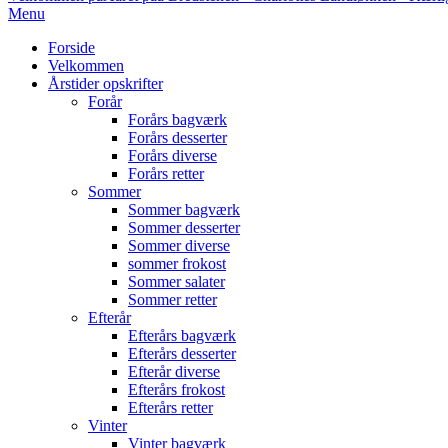
Primary
Menu
Navigation
Forside
Menu
Velkommen
Årstider opskrifter
Forår
Forårs bagværk
Forårs desserter
Forårs diverse
Forårs retter
Sommer
Sommer bagværk
Sommer desserter
Sommer diverse
sommer frokost
Sommer salater
Sommer retter
Efterår
Efterårs bagværk
Efterårs desserter
Efterår diverse
Efterårs frokost
Efterårs retter
Vinter
Vinter bagværk