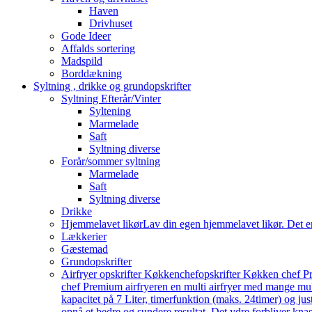
Haven
Drivhuset
Gode Ideer
Affalds sortering
Madspild
Borddækning
Syltning , drikke og grundopskrifter
Syltning Efterår/Vinter
Syltening
Marmelade
Saft
Syltning diverse
Forår/sommer syltning
Marmelade
Saft
Syltning diverse
Drikke
Hjemmelavet likør
Lav din egen hjemmelavet likør. Det e
Lækkerier
Gæstemad
Grundopskrifter
Airfryer opskrifter Køkkenchef
opskrifter Køkken chef Pr
chef Premium airfryeren en multi airfryer med mange mu
kapacitet på 7 Liter, timerfunktion (maks. 24timer) og j
opnå et bedre og sundere resultat. Det ydre forbliver knas