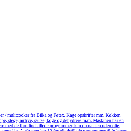
yer / mulitcooker fra Bilka og Føtex. Kage opskrifter mm. Køkken
e, stege, airfrye, svitse, koge og dehydrere m.m. Maskinen har en
eren: med de forudindstillede programmer, kan du næsten uden olie,
ryerens låg. Airfryeren har 10 forudindstillede programmer til fx bacon,