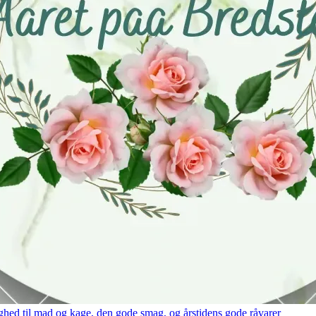
hed til mad og kage, den gode smag, og årstidens gode råvarer