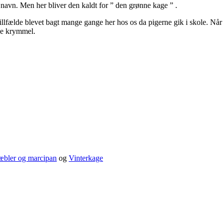
navn. Men her bliver den kaldt for ” den grønne kage ” .
rtillfælde blevet bagt mange gange her hos os da pigerne gik i skole. Når
ge krymmel.
æbler og marcipan
og
Vinterkage