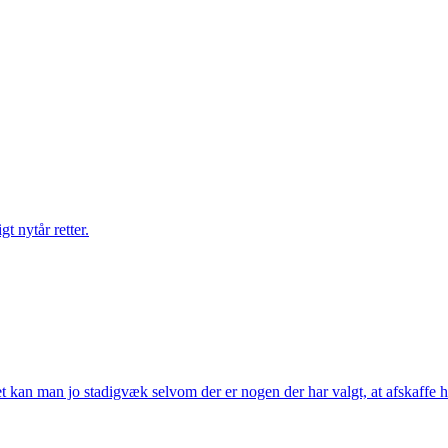
gt nytår retter.
t kan man jo stadigvæk selvom der er nogen der har valgt, at afskaffe h