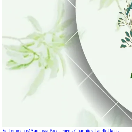
Velkommen på
Aaret paa Bredstenen
- Charlottes Landløkken -