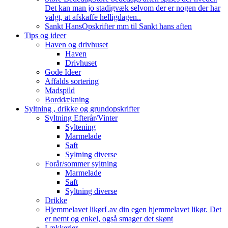
Det kan man jo stadigvæk selvom der er nogen der har
valgt, at afskaffe helligdagen..
Sankt Hans
Opskrifter mm til Sankt hans aften
Tips og ideer
Haven og drivhuset
Haven
Drivhuset
Gode Ideer
Affalds sortering
Madspild
Borddækning
Syltning , drikke og grundopskrifter
Syltning Efterår/Vinter
Syltening
Marmelade
Saft
Syltning diverse
Forår/sommer syltning
Marmelade
Saft
Syltning diverse
Drikke
Hjemmelavet likør
Lav din egen hjemmelavet likør. Det
er nemt og enkel, også smager det skønt
Lækkerier