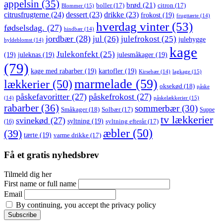
appelsin
(35)
brød
(21)
boller
(17)
citron
(17)
Blommer
(15)
citrusfrugterne
(24)
dessert
(23)
drikke
(23)
frokost
(19)
frugttærte
(14)
hverdag vinter
(53)
fødselsdag.
(27)
hindbær
(14)
jordbær
(28)
jul
(26)
julefrokost
(25)
julehygge
hyldeblomst
(14)
kage
Julekonfekt
(25)
(19)
juleknas
(19)
julesmåkager
(19)
(79)
kage med rabarber
(19)
kartofler
(19)
lagkage
(15)
Kirsebær
(14)
marmelade
(59)
lækkerier
(50)
oksekød
(18)
påske
påskefavoritter
(27)
påskefrokost
(27)
påskelækkerier
(15)
(14)
rabarber
(36)
sommerbær
(30)
Småkager
(18)
Solbær
(17)
Suppe
tv lækkerier
svinekød
(27)
syltning
(19)
(16)
syltning efterår
(17)
æbler
(50)
(39)
tærte
(19)
varme drikke
(17)
Få et gratis nyhedsbrev
Tilmeld dig her
First name or full name
Email
By continuing, you accept the privacy policy