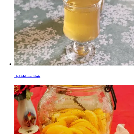
Hyldeblomst likør