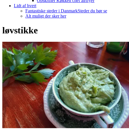
Opskrifter Køkken chef airfryer
Lidt af hvert
Fantastiske steder i Danmark
Steder du bør se
Alt muligt der sker her
løvstikke