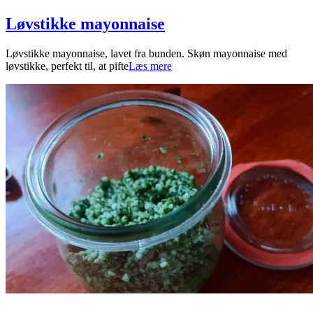
Løvstikke mayonnaise
2026-
Løvstikke mayonnaise, lavet fra bunden. Skøn mayonnaise med
05-
løvstikke, perfekt til, at pifte
Læs mere
01