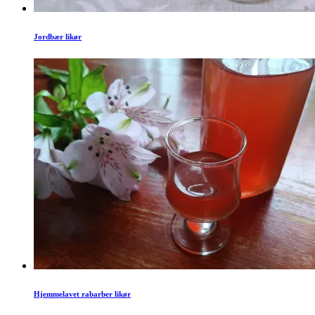
Jordbær likør
Hjemmelavet rabarber likør