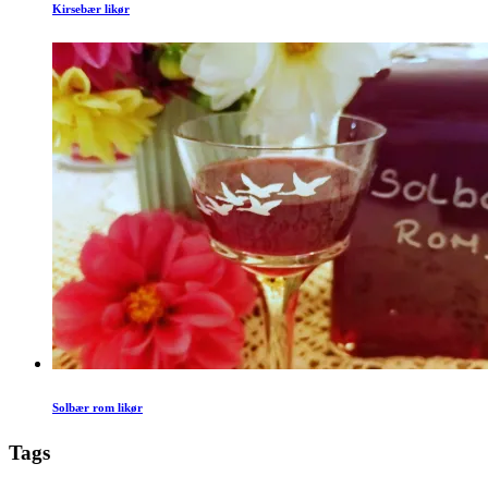
Kirsebær likør
Solbær rom likør
Tags