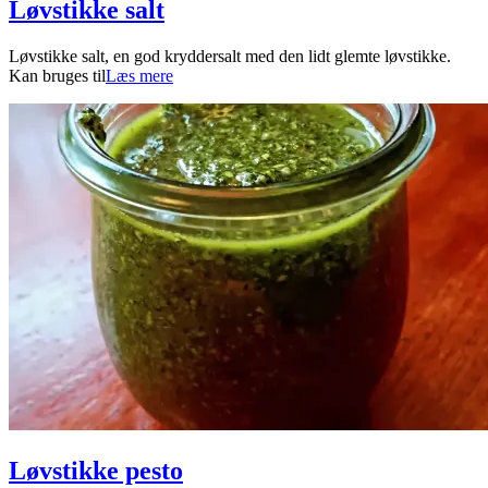
Løvstikke salt
2024-
Løvstikke salt, en god kryddersalt med den lidt glemte løvstikke.
05-
Kan bruges til
Læs mere
02
Løvstikke pesto