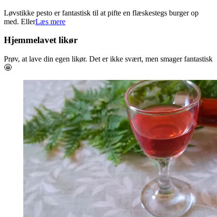
2024-
Løvstikke pesto er fantastisk til at pifte en flæskestegs burger op
04-
med. Eller
Læs mere
28
Hjemmelavet likør
Prøv, at lave din egen likør. Det er ikke svært, men smager fantastisk
🤩