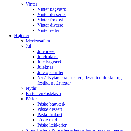
Vinter
Vinter bagværk
Vinter desserter
Vinter frokost
Vinter diverse
Vinter retter
Højtider
Mortensaften
Jul
Jule ideer
Julefrokost
Jule bagværk
Juleknas
Jule opskrifter
Nytår
Nytårs kransekage, desserter, drikker og
festligt nytår retter.
Nytår
Fastelavn
Fastelavn
Påske
Påske bagværk
Påske dessert
Påske frokost
påske mad
Påske lækkerier
Store Bededag
Store bededags aften spises der hveder.