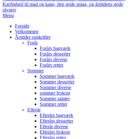
Kærlighed til mad og kage, den gode smag, og årstidens gode
råvarer
Primary
Menu
Navigation
Forside
Menu
Velkommen
Årstider opskrifter
Forår
Forårs bagværk
Forårs desserter
Forårs diverse
Forårs retter
Sommer
Sommer bagværk
Sommer desserter
Sommer diverse
sommer frokost
Sommer salater
Sommer retter
Efterår
Efterårs bagværk
Efterårs desserter
Efterår diverse
Efterårs frokost
Efterårs retter