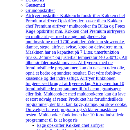
Gæstemad
Grundopskrifter
Airfryer opskrifter Køkkenchef
opskrifter Køkken chef
Premium airfryer Opskrifter der passer til en Køkken
chef Premium airfryer / mulitcooker fra Bilka og Føtex.
Kage opskrifter mm. Køkken chef Premium airfryeren
en multi airfryer med mange muligheder. En
multimaskine med 1700 watt der både kan slowcooke,
dampe, stege, airfrye, svitse, koge og dehydrere m.m.
Maskinen har en kapacitet på 7 Liter, timerfunktion
(maks. 24timer) og justerbar temperatur (40-230°C). Alt
tilbehør tåler maskinopvask. Airfryeren: med de
forudindstillede programmer, kan du næsten uden olie,
opnå et bedre og sundere resultat. Det ydre forbliver
knasende og det indre saftigt. Airfryer funktionen
fungerer ved brug af airfryerens låg. Airfryeren har 10
forudindstillede programmer til fx bacon, grøntsager
eller fisk. Multicooker: med multicookeren kan du lave
et stort udvalg af retter. Produktet har forudindstillede
programmer, der bl.a. kan koge, dampe, og slow cooke.
Du vælger bare et program, og så klarer maskinen
resten. Multicooker funktionen har 10 forudindstillede
programmer til fx at koge ris.
kage opskrifter Køkken chef airfryer