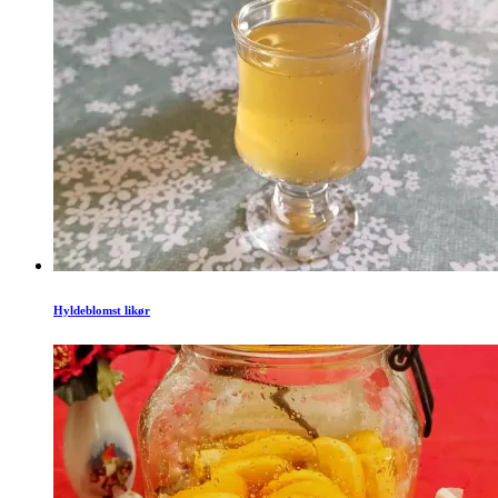
Hyldeblomst likør