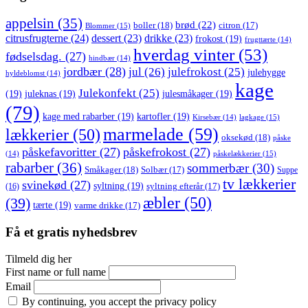
appelsin
(35)
brød
(22)
boller
(18)
citron
(17)
Blommer
(15)
citrusfrugterne
(24)
dessert
(23)
drikke
(23)
frokost
(19)
frugttærte
(14)
hverdag vinter
(53)
fødselsdag.
(27)
hindbær
(14)
jordbær
(28)
jul
(26)
julefrokost
(25)
julehygge
hyldeblomst
(14)
kage
Julekonfekt
(25)
(19)
juleknas
(19)
julesmåkager
(19)
(79)
kage med rabarber
(19)
kartofler
(19)
lagkage
(15)
Kirsebær
(14)
marmelade
(59)
lækkerier
(50)
oksekød
(18)
påske
påskefavoritter
(27)
påskefrokost
(27)
påskelækkerier
(15)
(14)
rabarber
(36)
sommerbær
(30)
Småkager
(18)
Solbær
(17)
Suppe
tv lækkerier
svinekød
(27)
syltning
(19)
(16)
syltning efterår
(17)
æbler
(50)
(39)
tærte
(19)
varme drikke
(17)
Få et gratis nyhedsbrev
Tilmeld dig her
First name or full name
Email
By continuing, you accept the privacy policy