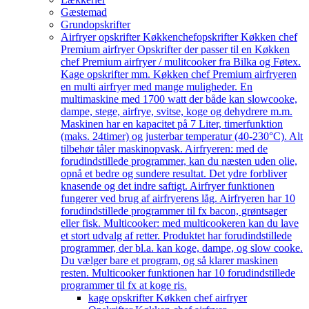
Gæstemad
Grundopskrifter
Airfryer opskrifter Køkkenchef
opskrifter Køkken chef
Premium airfryer Opskrifter der passer til en Køkken
chef Premium airfryer / mulitcooker fra Bilka og Føtex.
Kage opskrifter mm. Køkken chef Premium airfryeren
en multi airfryer med mange muligheder. En
multimaskine med 1700 watt der både kan slowcooke,
dampe, stege, airfrye, svitse, koge og dehydrere m.m.
Maskinen har en kapacitet på 7 Liter, timerfunktion
(maks. 24timer) og justerbar temperatur (40-230°C). Alt
tilbehør tåler maskinopvask. Airfryeren: med de
forudindstillede programmer, kan du næsten uden olie,
opnå et bedre og sundere resultat. Det ydre forbliver
knasende og det indre saftigt. Airfryer funktionen
fungerer ved brug af airfryerens låg. Airfryeren har 10
forudindstillede programmer til fx bacon, grøntsager
eller fisk. Multicooker: med multicookeren kan du lave
et stort udvalg af retter. Produktet har forudindstillede
programmer, der bl.a. kan koge, dampe, og slow cooke.
Du vælger bare et program, og så klarer maskinen
resten. Multicooker funktionen har 10 forudindstillede
programmer til fx at koge ris.
kage opskrifter Køkken chef airfryer