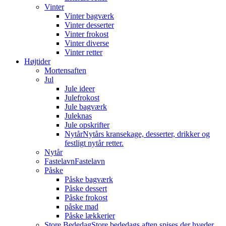
Vinter
Vinter bagværk
Vinter desserter
Vinter frokost
Vinter diverse
Vinter retter
Højtider
Mortensaften
Jul
Jule ideer
Julefrokost
Jule bagværk
Juleknas
Jule opskrifter
Nytår
Nytårs kransekage, desserter, drikker og
festligt nytår retter.
Nytår
Fastelavn
Fastelavn
Påske
Påske bagværk
Påske dessert
Påske frokost
påske mad
Påske lækkerier
Store Bededag
Store bededags aften spises der hveder.