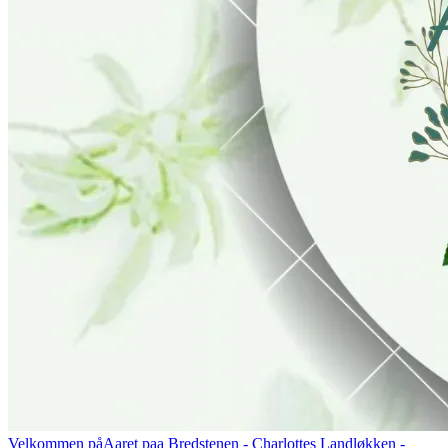
Velkommen på
Aaret paa Bredstenen
- Charlottes Landløkken -