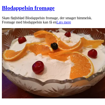
Blodappelsin fromage
2026-
Skøn fløjlsblød Blodappelsin fromage, der smager himmelsk.
03-
Fromage med blodappelsin kan få en
Læs mere
08