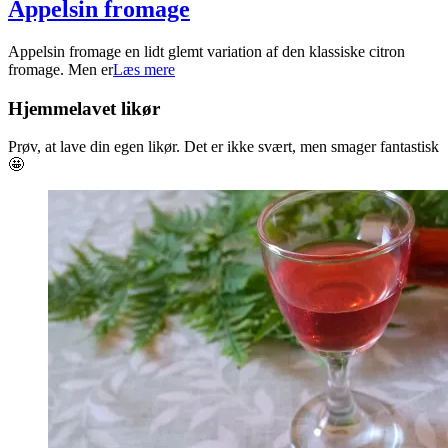
Appelsin fromage
2025-
Appelsin fromage en lidt glemt variation af den klassiske citron
01-
fromage. Men er
Læs mere
08
Hjemmelavet likør
Prøv, at lave din egen likør. Det er ikke svært, men smager fantastisk
🤩