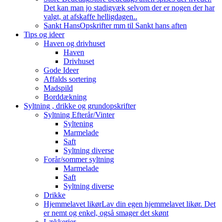
Det kan man jo stadigvæk selvom der er nogen der har
valgt, at afskaffe helligdagen..
Sankt Hans
Opskrifter mm til Sankt hans aften
Tips og ideer
Haven og drivhuset
Haven
Drivhuset
Gode Ideer
Affalds sortering
Madspild
Borddækning
Syltning , drikke og grundopskrifter
Syltning Efterår/Vinter
Syltening
Marmelade
Saft
Syltning diverse
Forår/sommer syltning
Marmelade
Saft
Syltning diverse
Drikke
Hjemmelavet likør
Lav din egen hjemmelavet likør. Det
er nemt og enkel, også smager det skønt
Lækkerier