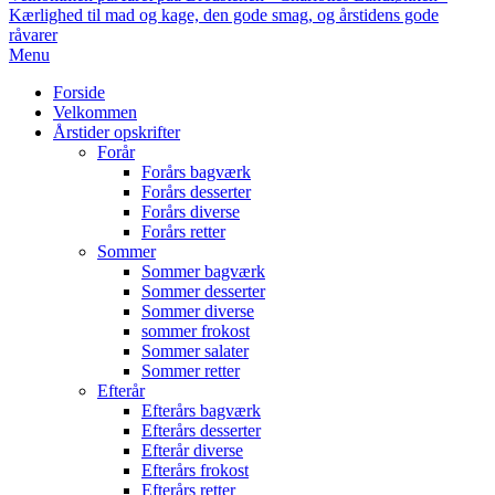
Kærlighed til mad og kage, den gode smag, og årstidens gode
råvarer
Primary
Menu
Navigation
Forside
Menu
Velkommen
Årstider opskrifter
Forår
Forårs bagværk
Forårs desserter
Forårs diverse
Forårs retter
Sommer
Sommer bagværk
Sommer desserter
Sommer diverse
sommer frokost
Sommer salater
Sommer retter
Efterår
Efterårs bagværk
Efterårs desserter
Efterår diverse
Efterårs frokost
Efterårs retter