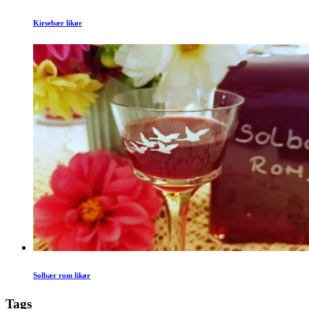
Kirsebær likør
Solbær rom likør
Tags