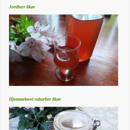
Jordbær likør
Hjemmelavet rabarber likør