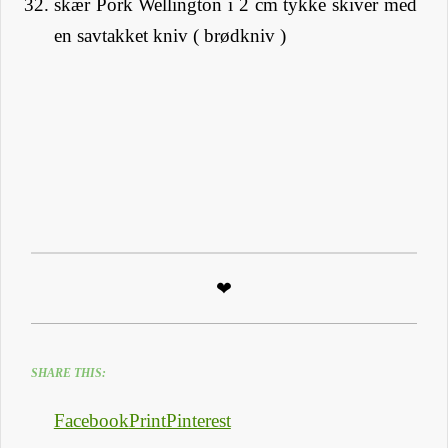
skær Pork Wellington i 2 cm tykke skiver med
en savtakket kniv ( brødkniv )
❤
SHARE THIS:
Facebook
Print
Pinterest