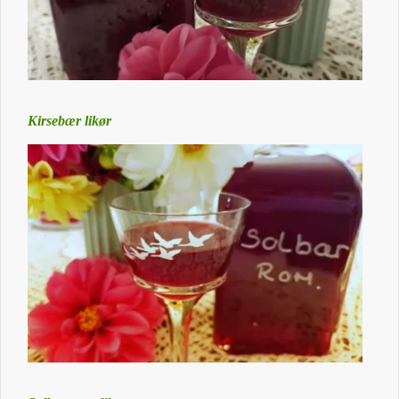
Kirsebær likør