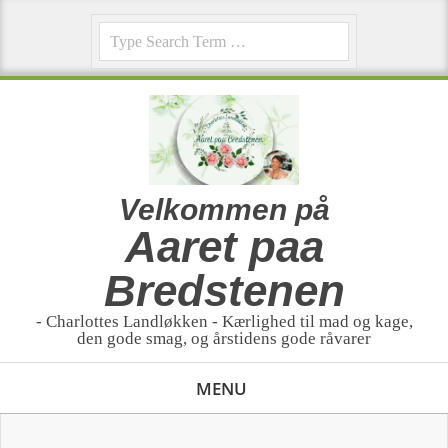
Skip
Search
to
content
Velkommen på
Aaret paa
Bredstenen
- Charlottes Landløkken - Kærlighed til mad og kage,
den gode smag, og årstidens gode råvarer
Primary
MENU
Navigation
Menu