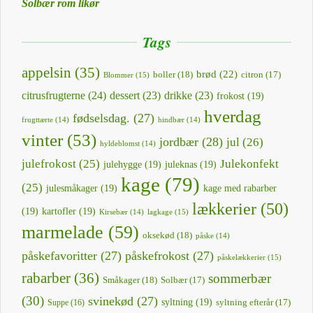
Solbær rom likør
Tags
appelsin
(35)
brød
(22)
boller
(18)
citron
(17)
Blommer
(15)
citrusfrugterne
(24)
dessert
(23)
drikke
(23)
frokost
(19)
hverdag
fødselsdag.
(27)
frugttærte
(14)
hindbær
(14)
vinter
(53)
jordbær
(28)
jul
(26)
hyldeblomst
(14)
julefrokost
(25)
Julekonfekt
julehygge
(19)
juleknas
(19)
kage
(79)
(25)
julesmåkager
(19)
kage med rabarber
lækkerier
(50)
(19)
kartofler
(19)
lagkage
(15)
Kirsebær
(14)
marmelade
(59)
oksekød
(18)
påske
(14)
påskefavoritter
(27)
påskefrokost
(27)
påskelækkerier
(15)
rabarber
(36)
sommerbær
Småkager
(18)
Solbær
(17)
(30)
svinekød
(27)
syltning
(19)
Suppe
(16)
syltning efterår
(17)