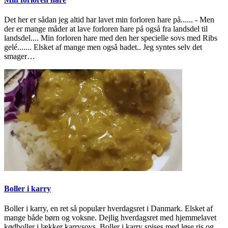
Det her er sådan jeg altid har lavet min forloren hare på...... - Men
der er mange måder at lave forloren hare på også fra landsdel til
landsdel.... Min forloren hare med den her specielle sovs med Ribs
gelé....... Elsket af mange men også hadet.. Jeg syntes selv det
smager…
Boller i karry
Boller i karry, en ret så populær hverdagsret i Danmark. Elsket af
mange både børn og voksne. Dejlig hverdagsret med hjemmelavet
kødboller i lækker karrysovs. Boller i karry spises med løse ris og