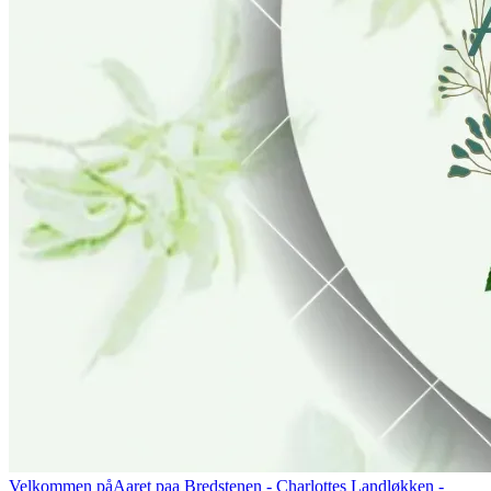
Velkommen på
Aaret paa Bredstenen
- Charlottes Landløkken -