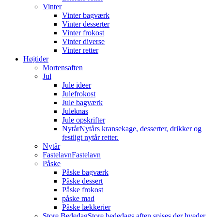
Vinter
Vinter bagværk
Vinter desserter
Vinter frokost
Vinter diverse
Vinter retter
Højtider
Mortensaften
Jul
Jule ideer
Julefrokost
Jule bagværk
Juleknas
Jule opskrifter
Nytår
Nytårs kransekage, desserter, drikker og
festligt nytår retter.
Nytår
Fastelavn
Fastelavn
Påske
Påske bagværk
Påske dessert
Påske frokost
påske mad
Påske lækkerier
Store Bededag
Store bededags aften spises der hveder.