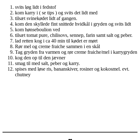
svits løg lidt i fedstof
kom karry i ( se tips ) og svits det lidt med
tilsæt svinekødet lidt af gangen.
kom den skyllede fint snittede hvidkål i gryden og svits lidt
kom hønseboulion ved
tilsæt tomat pure, chilisovs, sennep, farin samt salt og peber.
lad retten kog i ca 40 min til kødet er mørt
Rør mel og creme fraiche sammen i en skål
Tag gryden fra varmen og rør creme fraiche/mel i karrygryden
kog den op til den jævner
smag til med salt, peber og karry.
spises med løse ris, bananskiver, rosiner og kokosmel. evt.
chutney