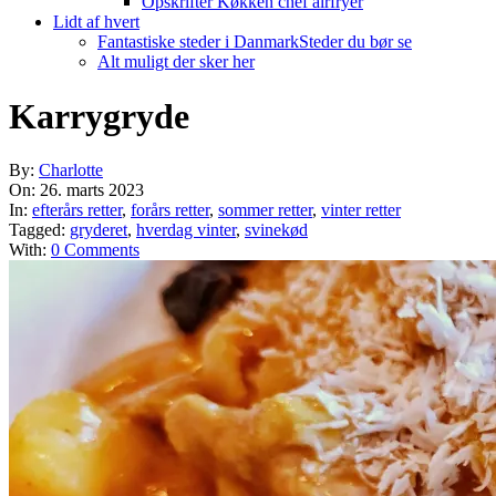
Opskrifter Køkken chef airfryer
Lidt af hvert
Fantastiske steder i Danmark
Steder du bør se
Alt muligt der sker her
Karrygryde
By:
Charlotte
On:
26. marts 2023
In:
efterårs retter
,
forårs retter
,
sommer retter
,
vinter retter
Tagged:
gryderet
,
hverdag vinter
,
svinekød
With:
0 Comments