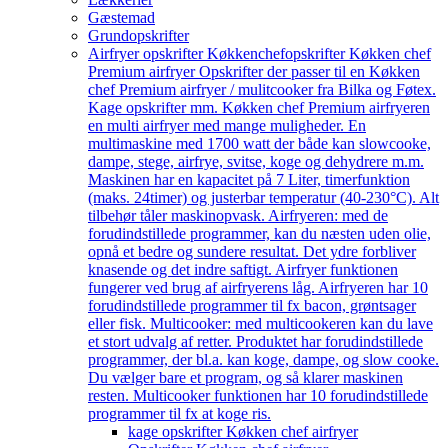
Gæstemad
Grundopskrifter
Airfryer opskrifter Køkkenchef
opskrifter Køkken chef
Premium airfryer Opskrifter der passer til en Køkken
chef Premium airfryer / mulitcooker fra Bilka og Føtex.
Kage opskrifter mm. Køkken chef Premium airfryeren
en multi airfryer med mange muligheder. En
multimaskine med 1700 watt der både kan slowcooke,
dampe, stege, airfrye, svitse, koge og dehydrere m.m.
Maskinen har en kapacitet på 7 Liter, timerfunktion
(maks. 24timer) og justerbar temperatur (40-230°C). Alt
tilbehør tåler maskinopvask. Airfryeren: med de
forudindstillede programmer, kan du næsten uden olie,
opnå et bedre og sundere resultat. Det ydre forbliver
knasende og det indre saftigt. Airfryer funktionen
fungerer ved brug af airfryerens låg. Airfryeren har 10
forudindstillede programmer til fx bacon, grøntsager
eller fisk. Multicooker: med multicookeren kan du lave
et stort udvalg af retter. Produktet har forudindstillede
programmer, der bl.a. kan koge, dampe, og slow cooke.
Du vælger bare et program, og så klarer maskinen
resten. Multicooker funktionen har 10 forudindstillede
programmer til fx at koge ris.
kage opskrifter Køkken chef airfryer