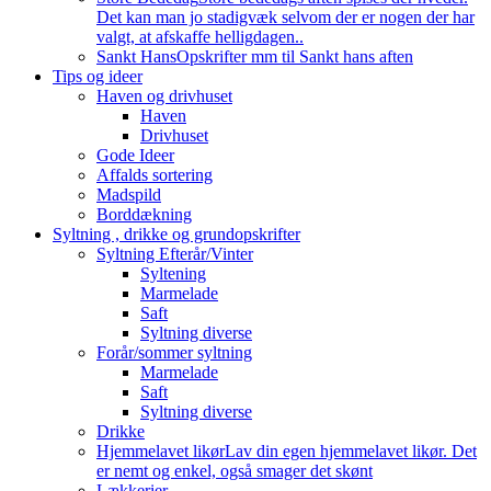
Det kan man jo stadigvæk selvom der er nogen der har
valgt, at afskaffe helligdagen..
Sankt Hans
Opskrifter mm til Sankt hans aften
Tips og ideer
Haven og drivhuset
Haven
Drivhuset
Gode Ideer
Affalds sortering
Madspild
Borddækning
Syltning , drikke og grundopskrifter
Syltning Efterår/Vinter
Syltening
Marmelade
Saft
Syltning diverse
Forår/sommer syltning
Marmelade
Saft
Syltning diverse
Drikke
Hjemmelavet likør
Lav din egen hjemmelavet likør. Det
er nemt og enkel, også smager det skønt
Lækkerier