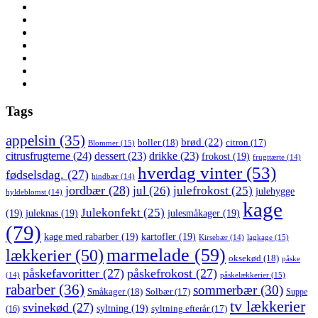
Tags
appelsin
(35)
brød
(22)
boller
(18)
citron
(17)
Blommer
(15)
citrusfrugterne
(24)
dessert
(23)
drikke
(23)
frokost
(19)
frugttærte
(14)
hverdag vinter
(53)
fødselsdag.
(27)
hindbær
(14)
jordbær
(28)
jul
(26)
julefrokost
(25)
julehygge
hyldeblomst
(14)
kage
Julekonfekt
(25)
(19)
juleknas
(19)
julesmåkager
(19)
(79)
kage med rabarber
(19)
kartofler
(19)
lagkage
(15)
Kirsebær
(14)
marmelade
(59)
lækkerier
(50)
oksekød
(18)
påske
påskefavoritter
(27)
påskefrokost
(27)
påskelækkerier
(15)
(14)
rabarber
(36)
sommerbær
(30)
Småkager
(18)
Solbær
(17)
Suppe
tv lækkerier
svinekød
(27)
syltning
(19)
(16)
syltning efterår
(17)