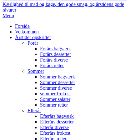
Kærlighed til mad og kage, den gode smag, og årstidens gode
råvarer
Primary
Menu
Navigation
Forside
Menu
Velkommen
Årstider opskrifter
Forår
Forårs bagværk
Forårs desserter
Forårs diverse
Forårs retter
Sommer
Sommer bagværk
Sommer desserter
Sommer diverse
sommer frokost
Sommer salater
Sommer retter
Efterår
Efterårs bagværk
Efterårs desserter
Efterår diverse
Efterårs frokost
Efterårs retter