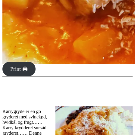
Print 🖨
Karrygryde er en go
gryderet med svinekød,
hvidkål og frugt……
Karry krydderet sursød
gryderet…… Denne