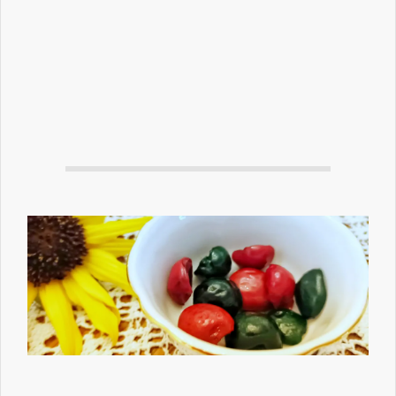
By:
Charlotte
On:
31. oktober 2022
In:
Gode idéer
,
syltning Diverse sommer
Tagged:
Moraller
,
syltning
With:
0 Comments