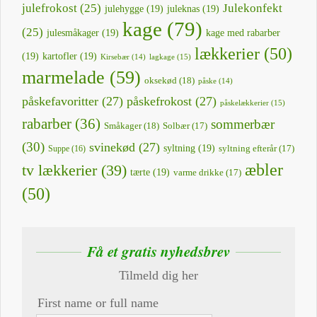
julefrokost
(25)
Julekonfekt
julehygge
(19)
juleknas
(19)
kage
(79)
(25)
julesmåkager
(19)
kage med rabarber
Jordbær likør
lækkerier
(50)
(19)
kartofler
(19)
lagkage
(15)
Kirsebær
(14)
marmelade
(59)
oksekød
(18)
påske
(14)
påskefavoritter
(27)
påskefrokost
(27)
påskelækkerier
(15)
rabarber
(36)
sommerbær
Småkager
(18)
Solbær
(17)
(30)
svinekød
(27)
syltning
(19)
Suppe
(16)
syltning efterår
(17)
æbler
tv lækkerier
(39)
tærte
(19)
varme drikke
(17)
(50)
Hjemmelavet rabarber likør
Få et gratis nyhedsbrev
Tilmeld dig her
First name or full name