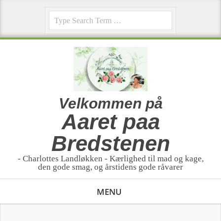
Skip
Search
to
content
Velkommen på
Aaret paa
Bredstenen
- Charlottes Landløkken - Kærlighed til mad og kage,
den gode smag, og årstidens gode råvarer
Primary
MENU
Navigation
Menu