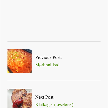
Facebook
Print
Pinterest
Måske du kunne være interesseret i :
Previous Post:
Mørbrad Fad
Next Post:
Klatkager ( æseløre )