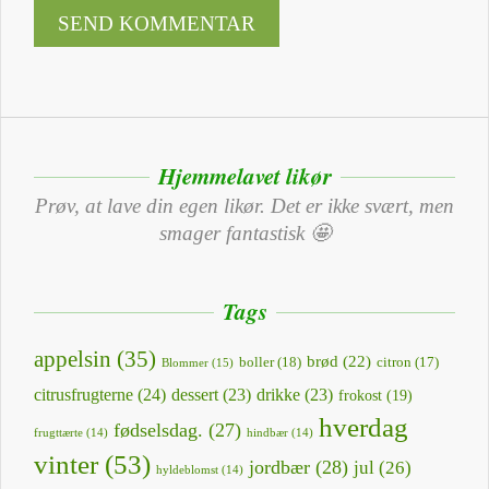
Hjemmelavet likør
Prøv, at lave din egen likør. Det er ikke svært, men
smager fantastisk 🤩
Tags
appelsin
(35)
brød
(22)
boller
(18)
citron
(17)
Blommer
(15)
citrusfrugterne
(24)
dessert
(23)
drikke
(23)
frokost
(19)
hverdag
fødselsdag.
(27)
frugttærte
(14)
hindbær
(14)
vinter
(53)
jordbær
(28)
jul
(26)
hyldeblomst
(14)