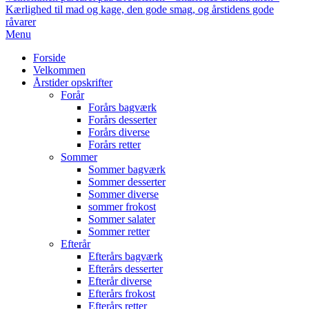
Kærlighed til mad og kage, den gode smag, og årstidens gode
råvarer
Primary
Menu
Navigation
Forside
Menu
Velkommen
Årstider opskrifter
Forår
Forårs bagværk
Forårs desserter
Forårs diverse
Forårs retter
Sommer
Sommer bagværk
Sommer desserter
Sommer diverse
sommer frokost
Sommer salater
Sommer retter
Efterår
Efterårs bagværk
Efterårs desserter
Efterår diverse
Efterårs frokost
Efterårs retter