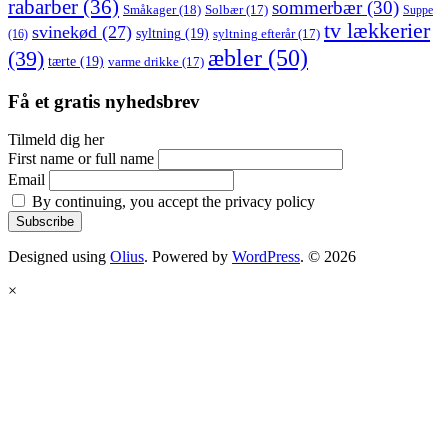
rabarber
(36)
sommerbær
(30)
Småkager
(18)
Solbær
(17)
Suppe
tv lækkerier
svinekød
(27)
syltning
(19)
(16)
syltning efterår
(17)
æbler
(50)
Jordbær likør
(39)
tærte
(19)
varme drikke
(17)
Få et gratis nyhedsbrev
Tilmeld dig her
First name or full name
Email
By continuing, you accept the privacy policy
Designed using
Olius
. Powered by
WordPress
. © 2026
×
Hjemmelavet rabarber likør