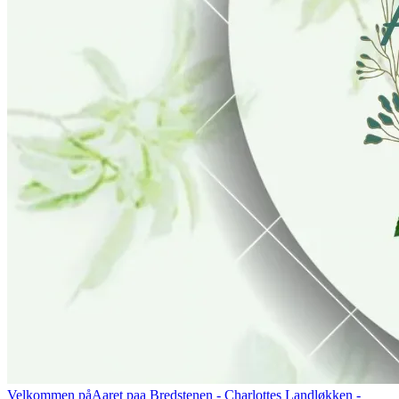
Velkommen på
Aaret paa Bredstenen
- Charlottes Landløkken -