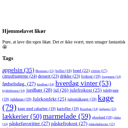
Tarteletter med grønærter
2022-
Tarteletter kan fyldes med andet end med høns i asparges… Nemlig
11-
grønærter med
Læs mere
02
Hjemmelavet likør
Prøv, at lave din egen likør. Det er ikke svært, men smager fantastisk
🤩
Tags
appelsin
(35)
brød
(22)
boller
(18)
citron
(17)
Blommer
(15)
citrusfrugterne
(24)
dessert
(23)
drikke
(23)
frokost
(19)
frugttærte
(14)
hverdag vinter
(53)
fødselsdag.
(27)
hindbær
(14)
jordbær
(28)
jul
(26)
julefrokost
(25)
julehygge
hyldeblomst
(14)
kage
Julekonfekt
(25)
(19)
juleknas
(19)
julesmåkager
(19)
(79)
kage med rabarber
(19)
kartofler
(19)
lagkage
(15)
Kirsebær
(14)
marmelade
(59)
lækkerier
(50)
oksekød
(18)
påske
påskefavoritter
(27)
påskefrokost
(27)
påskelækkerier
(15)
(14)