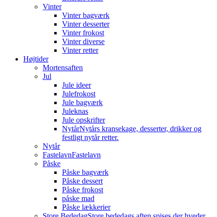
Vinter
Vinter bagværk
Vinter desserter
Vinter frokost
Vinter diverse
Vinter retter
Højtider
Mortensaften
Jul
Jule ideer
Julefrokost
Jule bagværk
Juleknas
Jule opskrifter
Nytår
Nytårs kransekage, desserter, drikker og
festligt nytår retter.
Nytår
Fastelavn
Fastelavn
Påske
Påske bagværk
Påske dessert
Påske frokost
påske mad
Påske lækkerier
Store Bededag
Store bededags aften spises der hveder.