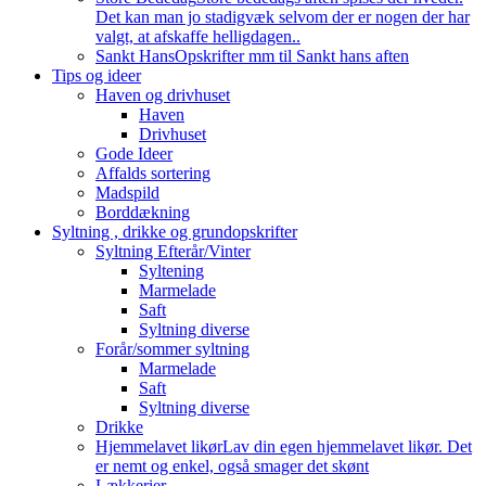
Det kan man jo stadigvæk selvom der er nogen der har
valgt, at afskaffe helligdagen..
Sankt Hans
Opskrifter mm til Sankt hans aften
Tips og ideer
Haven og drivhuset
Haven
Drivhuset
Gode Ideer
Affalds sortering
Madspild
Borddækning
Syltning , drikke og grundopskrifter
Syltning Efterår/Vinter
Syltening
Marmelade
Saft
Syltning diverse
Forår/sommer syltning
Marmelade
Saft
Syltning diverse
Drikke
Hjemmelavet likør
Lav din egen hjemmelavet likør. Det
er nemt og enkel, også smager det skønt
Lækkerier