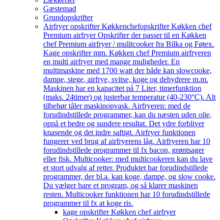
Gæstemad
Grundopskrifter
Airfryer opskrifter Køkkenchef
opskrifter Køkken chef
Premium airfryer Opskrifter der passer til en Køkken
chef Premium airfryer / mulitcooker fra Bilka og Føtex.
Kage opskrifter mm. Køkken chef Premium airfryeren
en multi airfryer med mange muligheder. En
multimaskine med 1700 watt der både kan slowcooke,
dampe, stege, airfrye, svitse, koge og dehydrere m.m.
Maskinen har en kapacitet på 7 Liter, timerfunktion
(maks. 24timer) og justerbar temperatur (40-230°C). Alt
tilbehør tåler maskinopvask. Airfryeren: med de
forudindstillede programmer, kan du næsten uden olie,
opnå et bedre og sundere resultat. Det ydre forbliver
knasende og det indre saftigt. Airfryer funktionen
fungerer ved brug af airfryerens låg. Airfryeren har 10
forudindstillede programmer til fx bacon, grøntsager
eller fisk. Multicooker: med multicookeren kan du lave
et stort udvalg af retter. Produktet har forudindstillede
programmer, der bl.a. kan koge, dampe, og slow cooke.
Du vælger bare et program, og så klarer maskinen
resten. Multicooker funktionen har 10 forudindstillede
programmer til fx at koge ris.
kage opskrifter Køkken chef airfryer