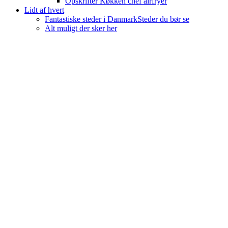
Opskrifter Køkken chef airfryer
Lidt af hvert
Fantastiske steder i Danmark
Steder du bør se
Alt muligt der sker her