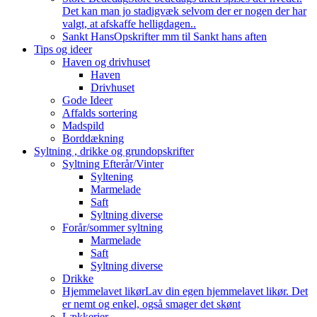
Det kan man jo stadigvæk selvom der er nogen der har
valgt, at afskaffe helligdagen..
Sankt Hans
Opskrifter mm til Sankt hans aften
Tips og ideer
Haven og drivhuset
Haven
Drivhuset
Gode Ideer
Affalds sortering
Madspild
Borddækning
Syltning , drikke og grundopskrifter
Syltning Efterår/Vinter
Syltening
Marmelade
Saft
Syltning diverse
Forår/sommer syltning
Marmelade
Saft
Syltning diverse
Drikke
Hjemmelavet likør
Lav din egen hjemmelavet likør. Det
er nemt og enkel, også smager det skønt
Lækkerier