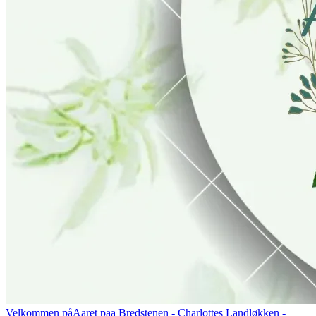
Velkommen på
Aaret paa Bredstenen
- Charlottes Landløkken -