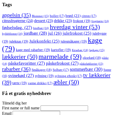
Tags
appelsin
(35)
brød
(21)
boller
(17)
citron
(17)
Blommer
(15)
citrusfrugterne
(24)
dessert
(23)
drikke
(23)
frokost
(19)
frugttærte
(14)
hverdag vinter
(53)
fødselsdag.
(27)
hindbær
(14)
jordbær
(28)
jul
(26)
julefrokost
(25)
julehygge
hyldeblomst
(14)
kage
Julekonfekt
(25)
(19)
juleknas
(19)
julesmåkager
(19)
(79)
kage med rabarber
(19)
kartofler
(19)
lagkage
(15)
Kirsebær
(14)
marmelade
(59)
lækkerier
(50)
oksekød
(18)
påske
påskefavoritter
(27)
påskefrokost
(27)
påskelækkerier
(15)
(14)
rabarber
(36)
sommerbær
(30)
Småkager
(18)
Solbær
(17)
Suppe
tv lækkerier
svinekød
(27)
syltning
(19)
(16)
syltning efterår
(17)
æbler
(50)
(39)
tærte
(19)
varme drikke
(17)
Få et gratis nyhedsbrev
Tilmeld dig her
First name or full name
Email