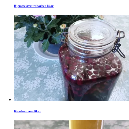
Hjemmelavet rabarber likør
Kirsebær rom likør