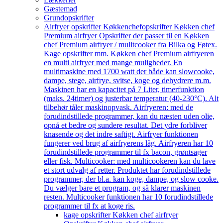
Gæstemad
Grundopskrifter
Airfryer opskrifter Køkkenchef
opskrifter Køkken chef
Premium airfryer Opskrifter der passer til en Køkken
chef Premium airfryer / mulitcooker fra Bilka og Føtex.
Kage opskrifter mm. Køkken chef Premium airfryeren
en multi airfryer med mange muligheder. En
multimaskine med 1700 watt der både kan slowcooke,
dampe, stege, airfrye, svitse, koge og dehydrere m.m.
Maskinen har en kapacitet på 7 Liter, timerfunktion
(maks. 24timer) og justerbar temperatur (40-230°C). Alt
tilbehør tåler maskinopvask. Airfryeren: med de
forudindstillede programmer, kan du næsten uden olie,
opnå et bedre og sundere resultat. Det ydre forbliver
knasende og det indre saftigt. Airfryer funktionen
fungerer ved brug af airfryerens låg. Airfryeren har 10
forudindstillede programmer til fx bacon, grøntsager
eller fisk. Multicooker: med multicookeren kan du lave
et stort udvalg af retter. Produktet har forudindstillede
programmer, der bl.a. kan koge, dampe, og slow cooke.
Du vælger bare et program, og så klarer maskinen
resten. Multicooker funktionen har 10 forudindstillede
programmer til fx at koge ris.
kage opskrifter Køkken chef airfryer