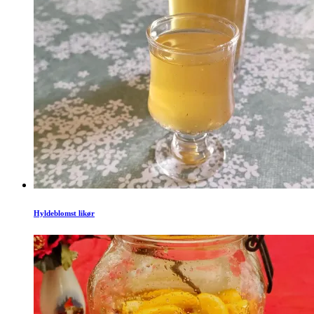
Hyldeblomst likør