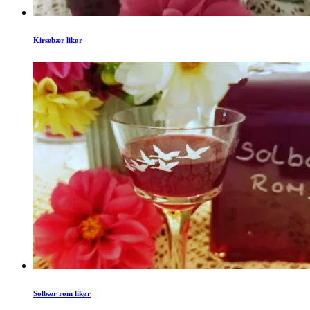
Kirsebær likør
Solbær rom likør