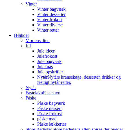
Vinter
Vinter bagværk
Vinter desserter
Vinter frokost
Vinter diverse
Vinter retter
Højtider
Mortensaften
Jul
Jule ideer
Julefrokost
Jule bagværk
Juleknas
Jule opskrifter
Nytår
Nytårs kransekage, desserter, drikker og
festligt nytår retter.
Nytår
Fastelavn
Fastelavn
Påske
Påske bagværk
Påske dessert
Påske frokost
påske mad
Påske lækkerier
Store Bededag
Store bededags aften spises der hveder.