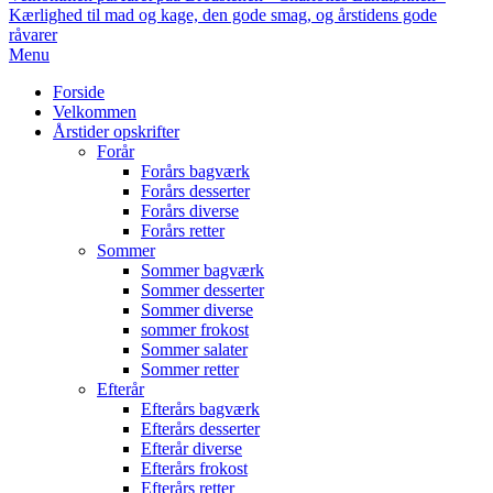
Kærlighed til mad og kage, den gode smag, og årstidens gode
råvarer
Primary
Menu
Navigation
Forside
Menu
Velkommen
Årstider opskrifter
Forår
Forårs bagværk
Forårs desserter
Forårs diverse
Forårs retter
Sommer
Sommer bagværk
Sommer desserter
Sommer diverse
sommer frokost
Sommer salater
Sommer retter
Efterår
Efterårs bagværk
Efterårs desserter
Efterår diverse
Efterårs frokost
Efterårs retter