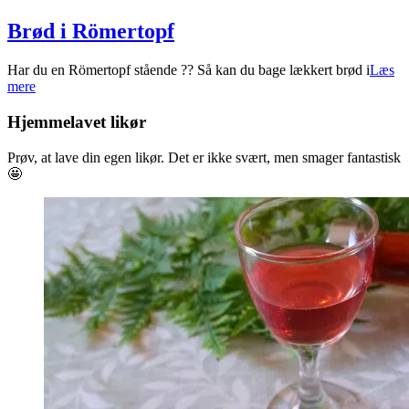
Brød i Römertopf
2025-
Har du en Römertopf stående ?? Så kan du bage lækkert brød i
Læs
04-
mere
08
Hjemmelavet likør
Prøv, at lave din egen likør. Det er ikke svært, men smager fantastisk
🤩