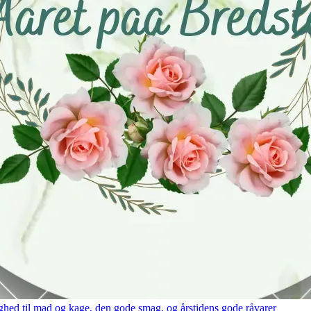
hed til mad og kage, den gode smag, og årstidens gode råvarer