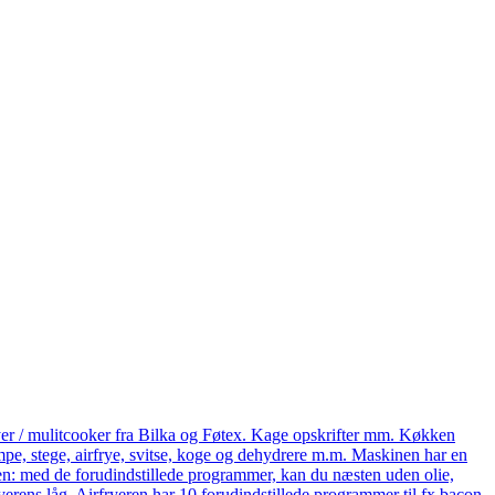
yer / mulitcooker fra Bilka og Føtex. Kage opskrifter mm. Køkken
e, stege, airfrye, svitse, koge og dehydrere m.m. Maskinen har en
eren: med de forudindstillede programmer, kan du næsten uden olie,
ryerens låg. Airfryeren har 10 forudindstillede programmer til fx bacon,