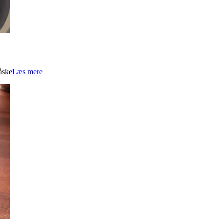
åske
Læs mere