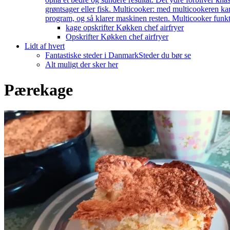
grøntsager eller fisk. Multicooker: med multicookeren kan
program, og så klarer maskinen resten. Multicooker funkti
kage opskrifter Køkken chef airfryer
Opskrifter Køkken chef airfryer
Lidt af hvert
Fantastiske steder i Danmark
Steder du bør se
Alt muligt der sker her
Pærekage