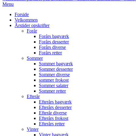
Primary
Menu
Navigation
Forside
Menu
Velkommen
Årstider opskrifter
Forår
Forårs bagværk
Forårs desserter
Forårs diverse
Forårs retter
Sommer
Sommer bagværk
Sommer desserter
Sommer diverse
sommer frokost
Sommer salater
Sommer retter
Efterår
Efterårs bagværk
Efterårs desserter
Efterår diverse
Efterårs frokost
Efterårs retter
Vinter
Vinter bagværk