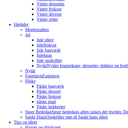
Vinter desserter
Vinter frokost
Vinter diverse
Vinter retter
Højtider
Mortensaften
Jul
Jule ideer
Julefrokost
Jule bagværk
Juleknas
Jule opskrifter
Nytår
Nytårs kransekage, desserter, drikker og festli
Nytår
Fastelavn
Fastelavn
Påske
Påske bagværk
Påske dessert
Påske frokost
påske mad
Påske lækkerier
Store Bededag
Store bededags aften spises der hveder. De
Sankt Hans
Opskrifter mm til Sankt hans aften
Tips og ideer
Haven og drivhuset