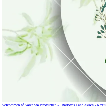
Velkommen på
Aaret paa Bredstenen
- Charlottes Landløkken - Kærlig