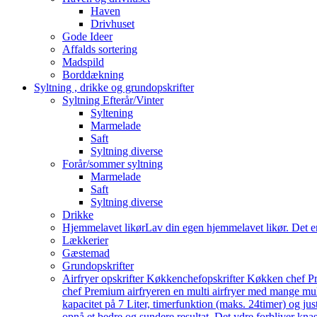
Haven
Drivhuset
Gode Ideer
Affalds sortering
Madspild
Borddækning
Syltning , drikke og grundopskrifter
Syltning Efterår/Vinter
Syltening
Marmelade
Saft
Syltning diverse
Forår/sommer syltning
Marmelade
Saft
Syltning diverse
Drikke
Hjemmelavet likør
Lav din egen hjemmelavet likør. Det e
Lækkerier
Gæstemad
Grundopskrifter
Airfryer opskrifter Køkkenchef
opskrifter Køkken chef Pr
chef Premium airfryeren en multi airfryer med mange mu
kapacitet på 7 Liter, timerfunktion (maks. 24timer) og j
opnå et bedre og sundere resultat. Det ydre forbliver knas