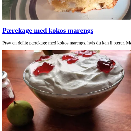
Pærekage med kokos marengs
2024-
Prøv en dejlig pærekage med kokos marengs, hvis du kan li pærer. M
09-
15