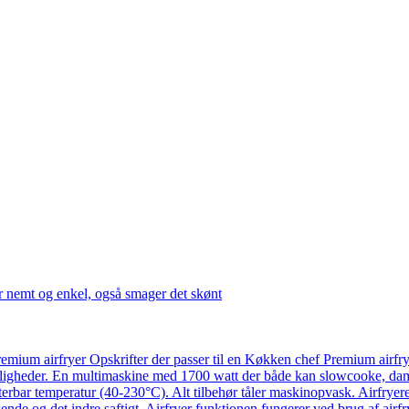
r nemt og enkel, også smager det skønt
emium airfryer Opskrifter der passer til en Køkken chef Premium airfr
ligheder. En multimaskine med 1700 watt der både kan slowcooke, damp
usterbar temperatur (40-230°C). Alt tilbehør tåler maskinopvask. Airfry
ende og det indre saftigt. Airfryer funktionen fungerer ved brug af airf