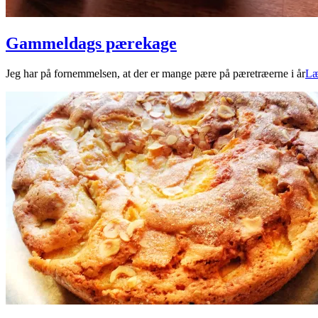
Gammeldags pærekage
2023-
Jeg har på fornemmelsen, at der er mange pære på pæretræerne i år
Læ
09-
03