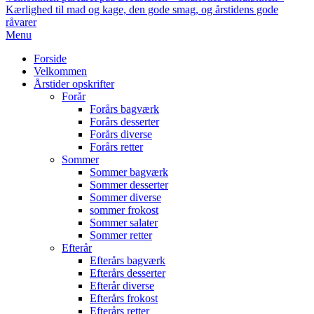
Kærlighed til mad og kage, den gode smag, og årstidens gode
råvarer
Primary
Menu
Navigation
Forside
Menu
Velkommen
Årstider opskrifter
Forår
Forårs bagværk
Forårs desserter
Forårs diverse
Forårs retter
Sommer
Sommer bagværk
Sommer desserter
Sommer diverse
sommer frokost
Sommer salater
Sommer retter
Efterår
Efterårs bagværk
Efterårs desserter
Efterår diverse
Efterårs frokost
Efterårs retter