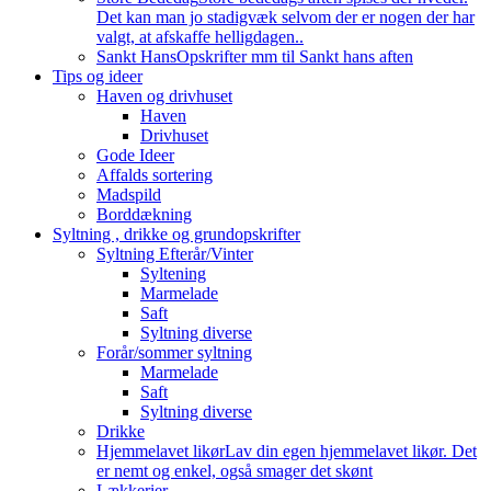
Det kan man jo stadigvæk selvom der er nogen der har
valgt, at afskaffe helligdagen..
Sankt Hans
Opskrifter mm til Sankt hans aften
Tips og ideer
Haven og drivhuset
Haven
Drivhuset
Gode Ideer
Affalds sortering
Madspild
Borddækning
Syltning , drikke og grundopskrifter
Syltning Efterår/Vinter
Syltening
Marmelade
Saft
Syltning diverse
Forår/sommer syltning
Marmelade
Saft
Syltning diverse
Drikke
Hjemmelavet likør
Lav din egen hjemmelavet likør. Det
er nemt og enkel, også smager det skønt
Lækkerier