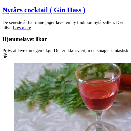
Nytårs cocktail ( Gin Hass )
2022-
De seneste år har mine piger lavet en ny tradition nytårsaften. Der
01-
bliver
Læs mere
08
Hjemmelavet likør
Prøv, at lave din egen likør. Det er ikke svært, men smager fantastisk
🤩