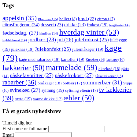
Tags
appelsin
(35)
brød
(22)
boller
(18)
citron
(17)
Blommer
(15)
citrusfrugterne
(24)
dessert
(23)
drikke
(23)
frokost
(19)
frugttærte
(14)
hverdag vinter
(53)
fødselsdag.
(27)
hindbær
(14)
jordbær
(28)
jul
(26)
julefrokost
(25)
julehygge
hyldeblomst
(14)
kage
Julekonfekt
(25)
(19)
juleknas
(19)
julesmåkager
(19)
(79)
kage med rabarber
(19)
kartofler
(19)
lagkage
(16)
Kirsebær
(14)
marmelade
(59)
lækkerier
(50)
oksekød
(18)
påske
påskefavoritter
(27)
påskefrokost
(27)
påskelækkerier
(15)
(14)
rabarber
(36)
sommerbær
(31)
Småkager
(18)
Solbær
(17)
Suppe
tv lækkerier
svinekød
(27)
syltning
(19)
(16)
syltning efterår
(17)
æbler
(50)
(39)
tærte
(19)
varme drikke
(17)
Få et gratis nyhedsbrev
Tilmeld dig her
First name or full name
Email