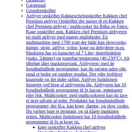
Gæstemad
Grundopskrifter
Airfryer opskrifter Køkkenchef
opskrifter Køkken chef
Premium airfryer Opskrifter der passer til en Køkken
chef Premium airfryer / mulitcooker fra Bilka og Føtex.
Kage opskrifter mm. Køkken chef Premium airfryeren
en multi airfryer med mange muligheder. En
multimaskine med 1700 watt der både kan slowcooke,
dampe, stege, airfrye, svitse, koge og dehydrere m.m.
Maskinen har en kapacitet på 7 Liter, timerfunktion
(maks. 24timer) og justerbar temperatur (40-230°C). Alt
tilbehør tåler maskinopvask. Airfryeren: med de
forudindstillede programmer, kan du næsten uden olie,
opnå et bedre og sundere resultat. Det ydre forbliver
knasende og det indre saftigt. Airfryer funktionen
fungerer ved brug af airfryerens låg. Airfryeren har 10
forudindstillede programmer til fx bacon, grøntsager
eller fisk. Multicooker: med multicookeren kan du lave
et stort udvalg af retter. Produktet har forudindstillede
programmer, der bl.a. kan koge, dampe, og slow cooke.
Du vælger bare et program, og så klarer maskinen
resten. Multicooker funktionen har 10 forudindstillede
programmer til fx at koge ris.
kage opskrifter Køkken chef airfryer