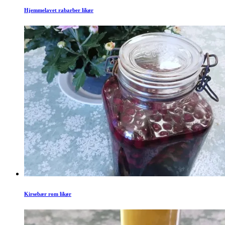
Hjemmelavet rabarber likør
Kirsebær rom likør