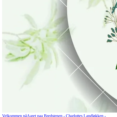
Velkommen på
Aaret paa Bredstenen
- Charlottes Landløkken -