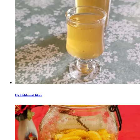
Hyldeblomst likør