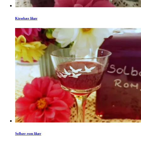
Kirsebær likør
Solbær rom likør