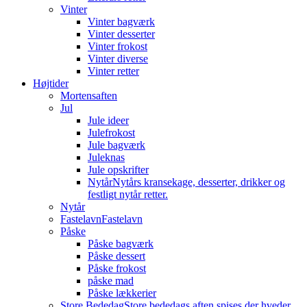
Vinter
Vinter bagværk
Vinter desserter
Vinter frokost
Vinter diverse
Vinter retter
Højtider
Mortensaften
Jul
Jule ideer
Julefrokost
Jule bagværk
Juleknas
Jule opskrifter
Nytår
Nytårs kransekage, desserter, drikker og
festligt nytår retter.
Nytår
Fastelavn
Fastelavn
Påske
Påske bagværk
Påske dessert
Påske frokost
påske mad
Påske lækkerier
Store Bededag
Store bededags aften spises der hveder.