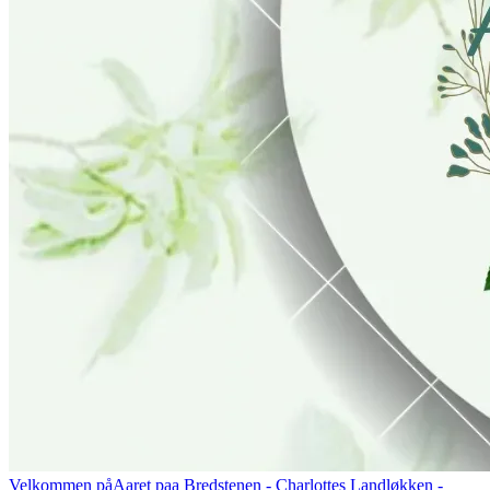
Velkommen på
Aaret paa Bredstenen
- Charlottes Landløkken -