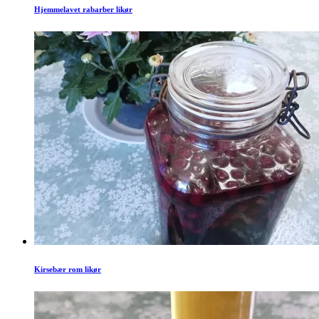
Hjemmelavet rabarber likør
Kirsebær rom likør