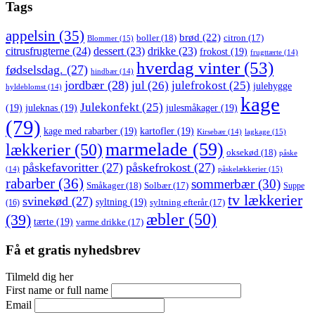
Tags
appelsin
(35)
brød
(22)
boller
(18)
citron
(17)
Blommer
(15)
citrusfrugterne
(24)
dessert
(23)
drikke
(23)
frokost
(19)
frugttærte
(14)
hverdag vinter
(53)
fødselsdag.
(27)
hindbær
(14)
jordbær
(28)
jul
(26)
julefrokost
(25)
julehygge
hyldeblomst
(14)
kage
Julekonfekt
(25)
(19)
juleknas
(19)
julesmåkager
(19)
(79)
kage med rabarber
(19)
kartofler
(19)
lagkage
(15)
Kirsebær
(14)
marmelade
(59)
lækkerier
(50)
oksekød
(18)
påske
påskefavoritter
(27)
påskefrokost
(27)
påskelækkerier
(15)
(14)
rabarber
(36)
sommerbær
(30)
Småkager
(18)
Solbær
(17)
Suppe
tv lækkerier
svinekød
(27)
syltning
(19)
(16)
syltning efterår
(17)
æbler
(50)
(39)
tærte
(19)
varme drikke
(17)
Få et gratis nyhedsbrev
Tilmeld dig her
First name or full name
Email