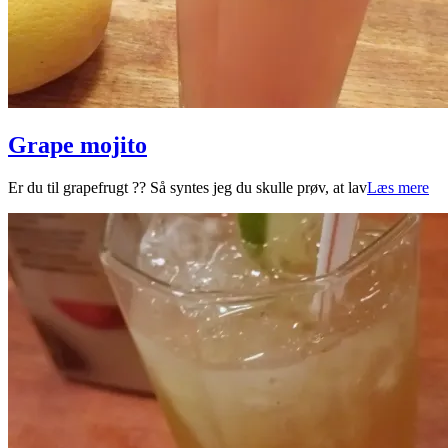
Grape mojito
2024-
Er du til grapefrugt ?? Så syntes jeg du skulle prøv, at lav
Læs mere
01-
30