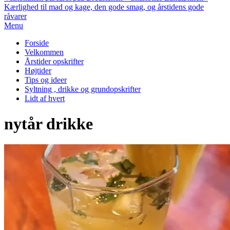
Kærlighed til mad og kage, den gode smag, og årstidens gode
råvarer
Primary
Menu
Navigation
Forside
Menu
Velkommen
Årstider opskrifter
Højtider
Tips og ideer
Syltning , drikke og grundopskrifter
Lidt af hvert
nytår drikke