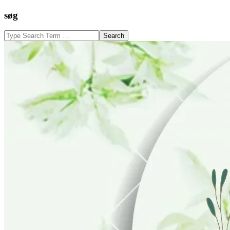
Skip
søg
to
content
Search