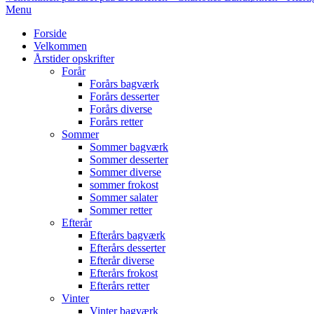
Primary
Menu
Navigation
Forside
Menu
Velkommen
Årstider opskrifter
Forår
Forårs bagværk
Forårs desserter
Forårs diverse
Forårs retter
Sommer
Sommer bagværk
Sommer desserter
Sommer diverse
sommer frokost
Sommer salater
Sommer retter
Efterår
Efterårs bagværk
Efterårs desserter
Efterår diverse
Efterårs frokost
Efterårs retter
Vinter
Vinter bagværk