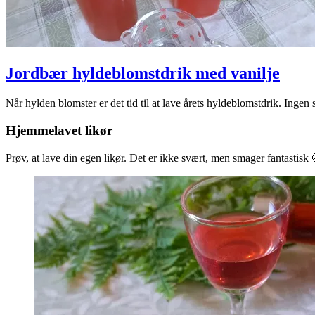
Jordbær hyldeblomstdrik med vanilje
2025-
Når hylden blomster er det tid til at lave årets hyldeblomstdrik. Inge
06-
21
Hjemmelavet likør
Prøv, at lave din egen likør. Det er ikke svært, men smager fantastisk 