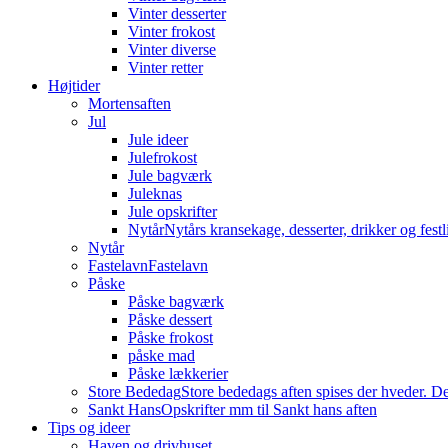
Vinter desserter
Vinter frokost
Vinter diverse
Vinter retter
Højtider
Mortensaften
Jul
Jule ideer
Julefrokost
Jule bagværk
Juleknas
Jule opskrifter
Nytår
Nytårs kransekage, desserter, drikker og festli
Nytår
Fastelavn
Fastelavn
Påske
Påske bagværk
Påske dessert
Påske frokost
påske mad
Påske lækkerier
Store Bededag
Store bededags aften spises der hveder. De
Sankt Hans
Opskrifter mm til Sankt hans aften
Tips og ideer
Haven og drivhuset