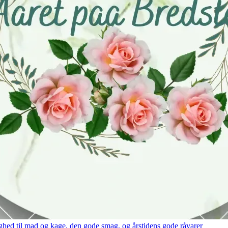
hed til mad og kage, den gode smag, og årstidens gode råvarer