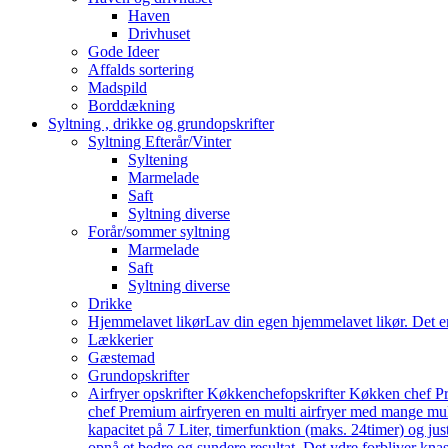
Haven
Drivhuset
Gode Ideer
Affalds sortering
Madspild
Borddækning
Syltning , drikke og grundopskrifter
Syltning Efterår/Vinter
Syltening
Marmelade
Saft
Syltning diverse
Forår/sommer syltning
Marmelade
Saft
Syltning diverse
Drikke
Hjemmelavet likør
Lav din egen hjemmelavet likør. Det e
Lækkerier
Gæstemad
Grundopskrifter
Airfryer opskrifter Køkkenchef
opskrifter Køkken chef Pr
chef Premium airfryeren en multi airfryer med mange mu
kapacitet på 7 Liter, timerfunktion (maks. 24timer) og j
opnå et bedre og sundere resultat. Det ydre forbliver knas