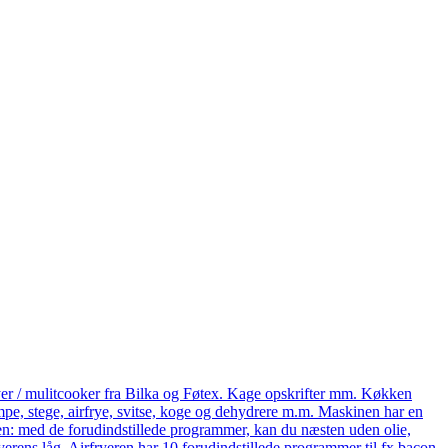
yer / mulitcooker fra Bilka og Føtex. Kage opskrifter mm. Køkken
e, stege, airfrye, svitse, koge og dehydrere m.m. Maskinen har en
eren: med de forudindstillede programmer, kan du næsten uden olie,
ryerens låg. Airfryeren har 10 forudindstillede programmer til fx bacon,