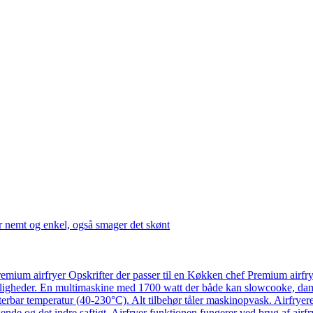
r nemt og enkel, også smager det skønt
emium airfryer Opskrifter der passer til en Køkken chef Premium airfr
ligheder. En multimaskine med 1700 watt der både kan slowcooke, damp
usterbar temperatur (40-230°C). Alt tilbehør tåler maskinopvask. Airfry
ende og det indre saftigt. Airfryer funktionen fungerer ved brug af airf