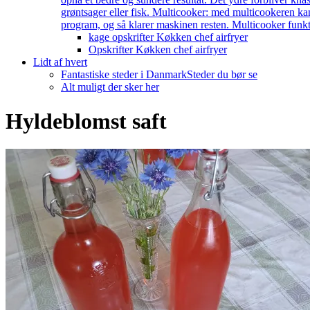
grøntsager eller fisk. Multicooker: med multicookeren kan
program, og så klarer maskinen resten. Multicooker funkti
kage opskrifter Køkken chef airfryer
Opskrifter Køkken chef airfryer
Lidt af hvert
Fantastiske steder i Danmark
Steder du bør se
Alt muligt der sker her
Hyldeblomst saft