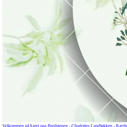
Velkommen på
Aaret paa Bredstenen
- Charlottes Landløkken - Kærlig