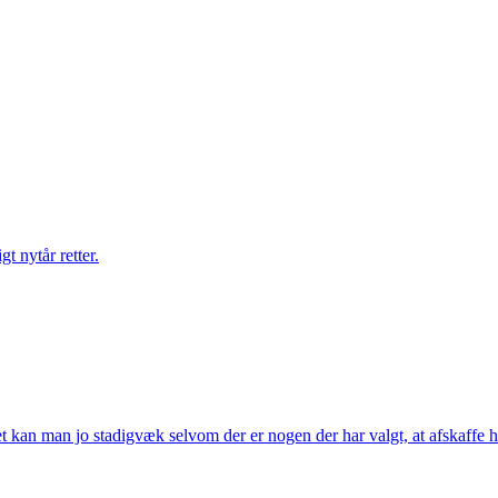
gt nytår retter.
t kan man jo stadigvæk selvom der er nogen der har valgt, at afskaffe h