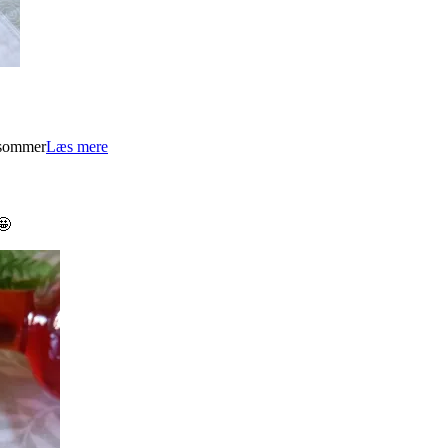
n sommer
Læs mere
🤩