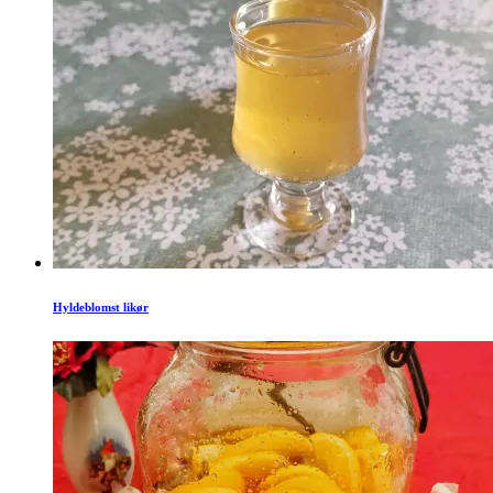
Hyldeblomst likør