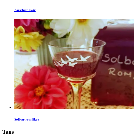
Kirsebær likør
Solbær rom likør
Tags