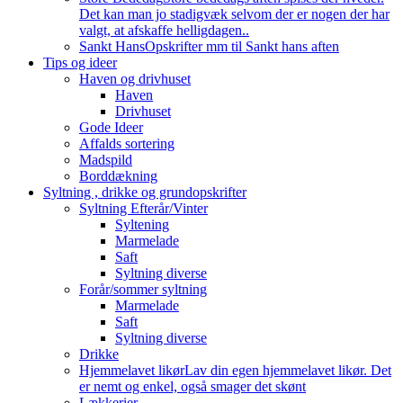
Det kan man jo stadigvæk selvom der er nogen der har
valgt, at afskaffe helligdagen..
Sankt Hans
Opskrifter mm til Sankt hans aften
Tips og ideer
Haven og drivhuset
Haven
Drivhuset
Gode Ideer
Affalds sortering
Madspild
Borddækning
Syltning , drikke og grundopskrifter
Syltning Efterår/Vinter
Syltening
Marmelade
Saft
Syltning diverse
Forår/sommer syltning
Marmelade
Saft
Syltning diverse
Drikke
Hjemmelavet likør
Lav din egen hjemmelavet likør. Det
er nemt og enkel, også smager det skønt
Lækkerier