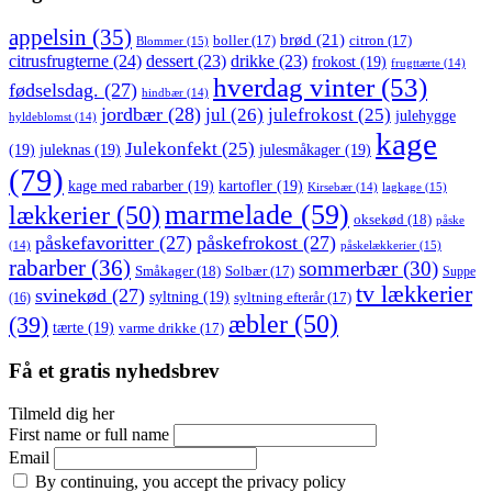
appelsin
(35)
brød
(21)
boller
(17)
citron
(17)
Blommer
(15)
citrusfrugterne
(24)
dessert
(23)
drikke
(23)
frokost
(19)
frugttærte
(14)
hverdag vinter
(53)
fødselsdag.
(27)
hindbær
(14)
jordbær
(28)
jul
(26)
julefrokost
(25)
julehygge
hyldeblomst
(14)
kage
Julekonfekt
(25)
(19)
juleknas
(19)
julesmåkager
(19)
(79)
kage med rabarber
(19)
kartofler
(19)
lagkage
(15)
Kirsebær
(14)
marmelade
(59)
lækkerier
(50)
oksekød
(18)
påske
påskefavoritter
(27)
påskefrokost
(27)
påskelækkerier
(15)
(14)
rabarber
(36)
sommerbær
(30)
Småkager
(18)
Solbær
(17)
Suppe
tv lækkerier
svinekød
(27)
syltning
(19)
(16)
syltning efterår
(17)
æbler
(50)
(39)
tærte
(19)
varme drikke
(17)
Få et gratis nyhedsbrev
Tilmeld dig her
First name or full name
Email
By continuing, you accept the privacy policy