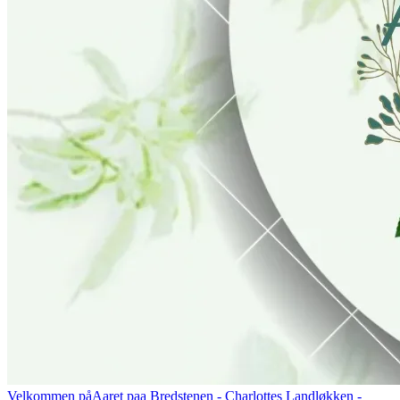
Velkommen på
Aaret paa Bredstenen
- Charlottes Landløkken -