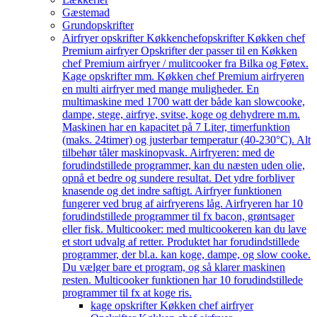
Gæstemad
Grundopskrifter
Airfryer opskrifter Køkkenchef
opskrifter Køkken chef
Premium airfryer Opskrifter der passer til en Køkken
chef Premium airfryer / mulitcooker fra Bilka og Føtex.
Kage opskrifter mm. Køkken chef Premium airfryeren
en multi airfryer med mange muligheder. En
multimaskine med 1700 watt der både kan slowcooke,
dampe, stege, airfrye, svitse, koge og dehydrere m.m.
Maskinen har en kapacitet på 7 Liter, timerfunktion
(maks. 24timer) og justerbar temperatur (40-230°C). Alt
tilbehør tåler maskinopvask. Airfryeren: med de
forudindstillede programmer, kan du næsten uden olie,
opnå et bedre og sundere resultat. Det ydre forbliver
knasende og det indre saftigt. Airfryer funktionen
fungerer ved brug af airfryerens låg. Airfryeren har 10
forudindstillede programmer til fx bacon, grøntsager
eller fisk. Multicooker: med multicookeren kan du lave
et stort udvalg af retter. Produktet har forudindstillede
programmer, der bl.a. kan koge, dampe, og slow cooke.
Du vælger bare et program, og så klarer maskinen
resten. Multicooker funktionen har 10 forudindstillede
programmer til fx at koge ris.
kage opskrifter Køkken chef airfryer