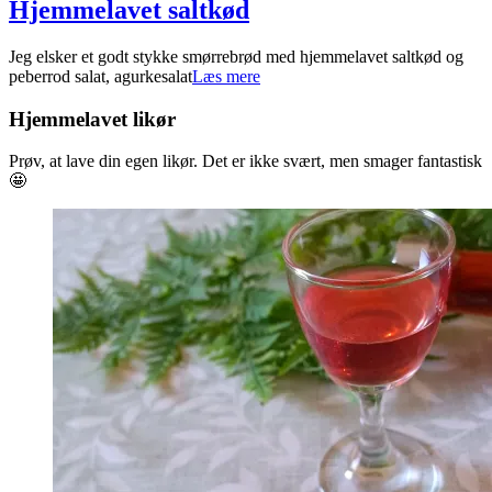
Hjemmelavet saltkød
2024-
Jeg elsker et godt stykke smørrebrød med hjemmelavet saltkød og
08-
peberrod salat, agurkesalat
Læs mere
18
Hjemmelavet likør
Prøv, at lave din egen likør. Det er ikke svært, men smager fantastisk
🤩