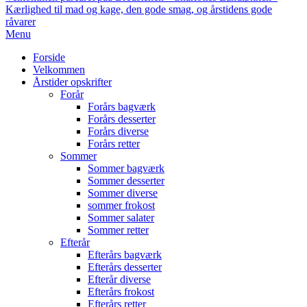
Kærlighed til mad og kage, den gode smag, og årstidens gode
råvarer
Primary
Menu
Navigation
Forside
Menu
Velkommen
Årstider opskrifter
Forår
Forårs bagværk
Forårs desserter
Forårs diverse
Forårs retter
Sommer
Sommer bagværk
Sommer desserter
Sommer diverse
sommer frokost
Sommer salater
Sommer retter
Efterår
Efterårs bagværk
Efterårs desserter
Efterår diverse
Efterårs frokost
Efterårs retter