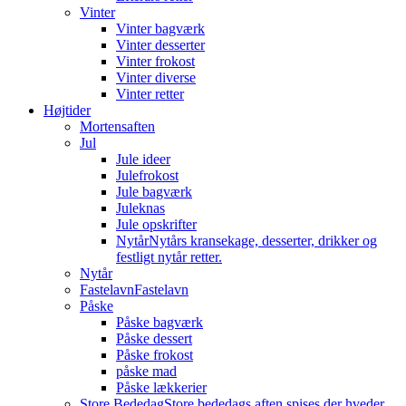
Vinter
Vinter bagværk
Vinter desserter
Vinter frokost
Vinter diverse
Vinter retter
Højtider
Mortensaften
Jul
Jule ideer
Julefrokost
Jule bagværk
Juleknas
Jule opskrifter
Nytår
Nytårs kransekage, desserter, drikker og
festligt nytår retter.
Nytår
Fastelavn
Fastelavn
Påske
Påske bagværk
Påske dessert
Påske frokost
påske mad
Påske lækkerier
Store Bededag
Store bededags aften spises der hveder.