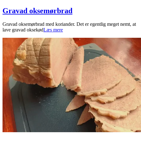
Gravad oksemørbrad
2026-
Gravad oksemørbrad med koriander. Det er egentlig meget nemt, at
05-
lave gravad oksekød
Læs mere
05