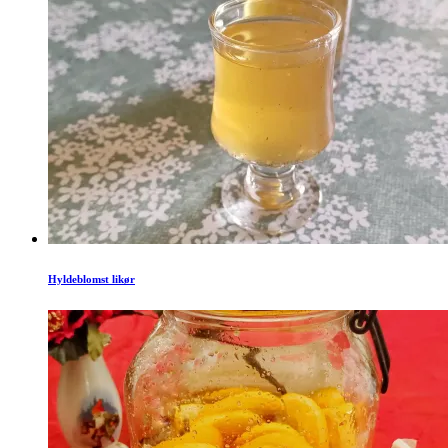
Hyldeblomst likør