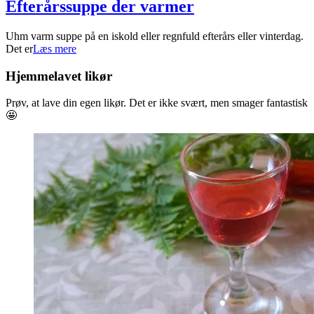
Efterårssuppe der varmer
2021-
Uhm varm suppe på en iskold eller regnfuld efterårs eller vinterdag.
09-
Det er
Læs mere
28
Hjemmelavet likør
Prøv, at lave din egen likør. Det er ikke svært, men smager fantastisk
🤩