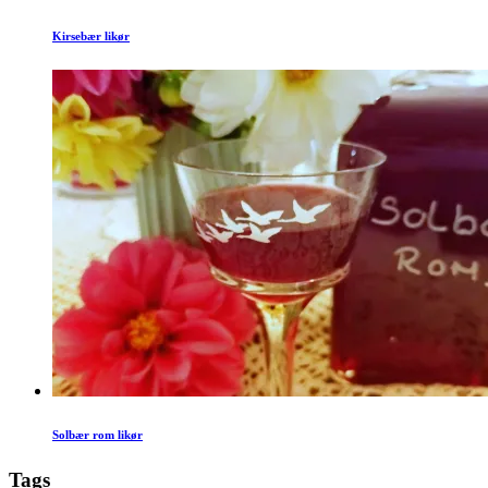
Kirsebær likør
Solbær rom likør
Tags