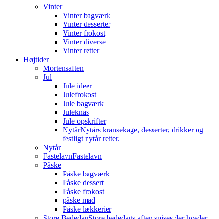
Vinter
Vinter bagværk
Vinter desserter
Vinter frokost
Vinter diverse
Vinter retter
Højtider
Mortensaften
Jul
Jule ideer
Julefrokost
Jule bagværk
Juleknas
Jule opskrifter
Nytår
Nytårs kransekage, desserter, drikker og
festligt nytår retter.
Nytår
Fastelavn
Fastelavn
Påske
Påske bagværk
Påske dessert
Påske frokost
påske mad
Påske lækkerier
Store Bededag
Store bededags aften spises der hveder.