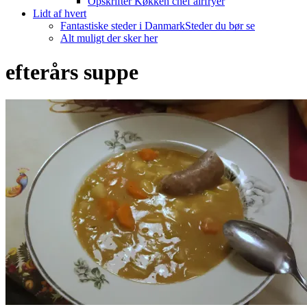
Opskrifter Køkken chef airfryer
Lidt af hvert
Fantastiske steder i Danmark
Steder du bør se
Alt muligt der sker her
efterårs suppe