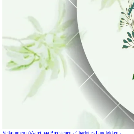
Velkommen på
Aaret paa Bredstenen
- Charlottes Landløkken -