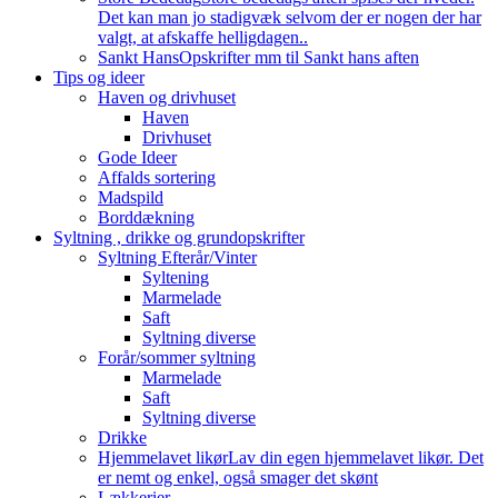
Det kan man jo stadigvæk selvom der er nogen der har
valgt, at afskaffe helligdagen..
Sankt Hans
Opskrifter mm til Sankt hans aften
Tips og ideer
Haven og drivhuset
Haven
Drivhuset
Gode Ideer
Affalds sortering
Madspild
Borddækning
Syltning , drikke og grundopskrifter
Syltning Efterår/Vinter
Syltening
Marmelade
Saft
Syltning diverse
Forår/sommer syltning
Marmelade
Saft
Syltning diverse
Drikke
Hjemmelavet likør
Lav din egen hjemmelavet likør. Det
er nemt og enkel, også smager det skønt
Lækkerier