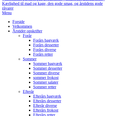
Kærlighed til mad og kage, den gode smag, og årstidens gode
råvarer
Primary
Menu
Navigation
Forside
Menu
Velkommen
Årstider opskrifter
Forår
Forårs bagværk
Forårs desserter
Forårs diverse
Forårs retter
Sommer
Sommer bagværk
Sommer desserter
Sommer diverse
sommer frokost
Sommer salater
Sommer retter
Efterår
Efterårs bagværk
Efterårs desserter
Efterår diverse
Efterårs frokost
Efterårs retter