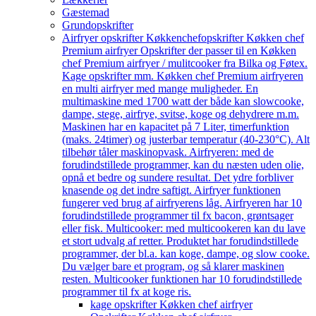
Gæstemad
Grundopskrifter
Airfryer opskrifter Køkkenchef
opskrifter Køkken chef
Premium airfryer Opskrifter der passer til en Køkken
chef Premium airfryer / mulitcooker fra Bilka og Føtex.
Kage opskrifter mm. Køkken chef Premium airfryeren
en multi airfryer med mange muligheder. En
multimaskine med 1700 watt der både kan slowcooke,
dampe, stege, airfrye, svitse, koge og dehydrere m.m.
Maskinen har en kapacitet på 7 Liter, timerfunktion
(maks. 24timer) og justerbar temperatur (40-230°C). Alt
tilbehør tåler maskinopvask. Airfryeren: med de
forudindstillede programmer, kan du næsten uden olie,
opnå et bedre og sundere resultat. Det ydre forbliver
knasende og det indre saftigt. Airfryer funktionen
fungerer ved brug af airfryerens låg. Airfryeren har 10
forudindstillede programmer til fx bacon, grøntsager
eller fisk. Multicooker: med multicookeren kan du lave
et stort udvalg af retter. Produktet har forudindstillede
programmer, der bl.a. kan koge, dampe, og slow cooke.
Du vælger bare et program, og så klarer maskinen
resten. Multicooker funktionen har 10 forudindstillede
programmer til fx at koge ris.
kage opskrifter Køkken chef airfryer