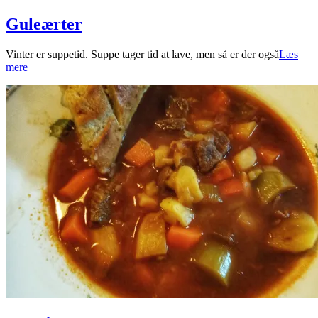
Guleærter
2023-
Vinter er suppetid. Suppe tager tid at lave, men så er der også
Læs
12-
mere
10