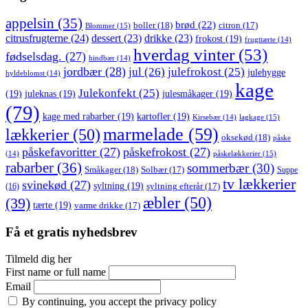
appelsin
(35)
brød
(22)
boller
(18)
citron
(17)
Blommer
(15)
citrusfrugterne
(24)
dessert
(23)
drikke
(23)
frokost
(19)
frugttærte
(14)
hverdag vinter
(53)
fødselsdag.
(27)
hindbær
(14)
jordbær
(28)
jul
(26)
julefrokost
(25)
julehygge
hyldeblomst
(14)
kage
Julekonfekt
(25)
(19)
juleknas
(19)
julesmåkager
(19)
(79)
kage med rabarber
(19)
kartofler
(19)
lagkage
(15)
Kirsebær
(14)
marmelade
(59)
lækkerier
(50)
oksekød
(18)
påske
påskefavoritter
(27)
påskefrokost
(27)
påskelækkerier
(15)
(14)
rabarber
(36)
sommerbær
(30)
Småkager
(18)
Solbær
(17)
Suppe
tv lækkerier
svinekød
(27)
syltning
(19)
(16)
syltning efterår
(17)
æbler
(50)
(39)
tærte
(19)
varme drikke
(17)
Få et gratis nyhedsbrev
Tilmeld dig her
First name or full name
Email
By continuing, you accept the privacy policy