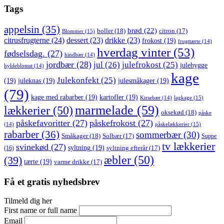
Tags
appelsin
(35)
brød
(22)
boller
(18)
citron
(17)
Blommer
(15)
citrusfrugterne
(24)
dessert
(23)
drikke
(23)
frokost
(19)
frugttærte
(14)
hverdag vinter
(53)
fødselsdag.
(27)
hindbær
(14)
jordbær
(28)
jul
(26)
julefrokost
(25)
julehygge
hyldeblomst
(14)
kage
Julekonfekt
(25)
(19)
juleknas
(19)
julesmåkager
(19)
(79)
kage med rabarber
(19)
kartofler
(19)
lagkage
(15)
Kirsebær
(14)
marmelade
(59)
lækkerier
(50)
oksekød
(18)
påske
påskefavoritter
(27)
påskefrokost
(27)
påskelækkerier
(15)
(14)
rabarber
(36)
sommerbær
(30)
Småkager
(18)
Solbær
(17)
Suppe
tv lækkerier
svinekød
(27)
syltning
(19)
(16)
syltning efterår
(17)
æbler
(50)
(39)
tærte
(19)
varme drikke
(17)
Få et gratis nyhedsbrev
Tilmeld dig her
First name or full name
Email