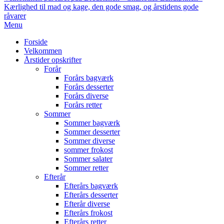
Kærlighed til mad og kage, den gode smag, og årstidens gode
råvarer
Primary
Menu
Navigation
Forside
Menu
Velkommen
Årstider opskrifter
Forår
Forårs bagværk
Forårs desserter
Forårs diverse
Forårs retter
Sommer
Sommer bagværk
Sommer desserter
Sommer diverse
sommer frokost
Sommer salater
Sommer retter
Efterår
Efterårs bagværk
Efterårs desserter
Efterår diverse
Efterårs frokost
Efterårs retter