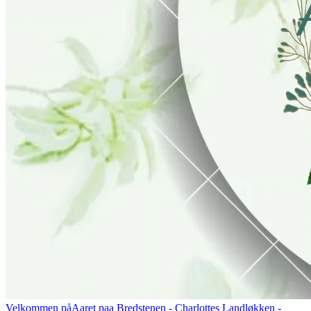
Velkommen på
Aaret paa Bredstenen
- Charlottes Landløkken -