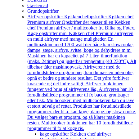
Gæstemad
Grundopskrifter
Airfryer opskrifter Køkkenchef
opskrifter Køkken chef
Premium airfryer Opskrifter der passer til en Køkken
chef Premium airfryer / mulitcooker fra Bilka og Føtex.
Kage opskrifter mm. Køkken chef Premium airfryeren
en multi airfryer med mange muligheder. En
multimaskine med 1700 watt der både kan slowcooke,
dampe, stege, airfrye, svitse, koge og dehydrere m.m.
Maskinen har en kapacitet på 7 Liter, timerfunktion
(maks. 24timer) og justerbar temperatur (40-230°C). Alt
tilbehør tåler maskinopvask. Airfryeren: med de
forudindstillede programmer, kan du næsten uden olie,
opnå et bedre og sundere resultat. Det ydre forbliver
knasende og det indre saftigt. Airfryer funktionen
fungerer ved brug af airfryerens låg. Airfryeren har 10
forudindstillede programmer til fx bacon, grøntsager
eller fisk. Multicooker: med multicookeren kan du lave
et stort udvalg af retter. Produktet har forudindstillede
programmer, der bl.a. kan koge, dampe, og slow cooke.
Du vælger bare et program, og så klarer maskinen
resten. Multicooker funktionen har 10 forudindstillede
programmer til fx at koge ris.
kage opskrifter Køkken chef airfryer