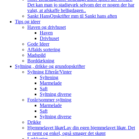
Det kan man jo stadigvæk selvom der er nogen der har
valgt, at afskaffe helligdagen..
Sankt Hans
Opskrifter mm til Sankt hans aften
Tips og ideer
Haven og drivhuset
Haven
Drivhuset
Gode Ideer
Affalds sortering
Madspild
Borddækning
Syltning , drikke og grundopskrifter
Syltning Efterår/Vinter
Syltening
Marmelade
Saft
Syltning diverse
Forår/sommer syltning
Marmelade
Saft
Syltning diverse
Drikke
Hjemmelavet likør
Lav din egen hjemmelavet likør. Det
er nemt og enkel, også smager det skønt
Lækkerier