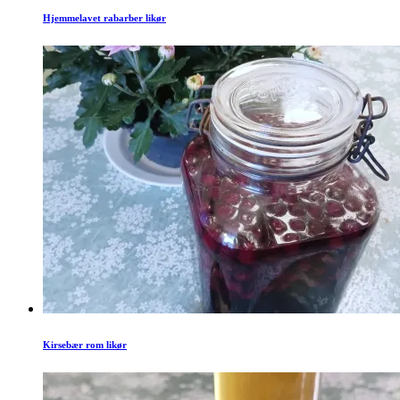
Hjemmelavet rabarber likør
Kirsebær rom likør