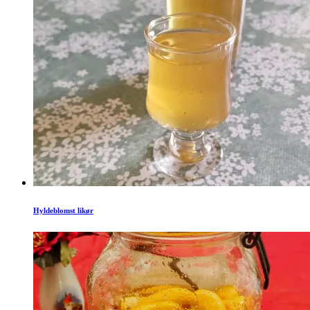
Hyldeblomst likør