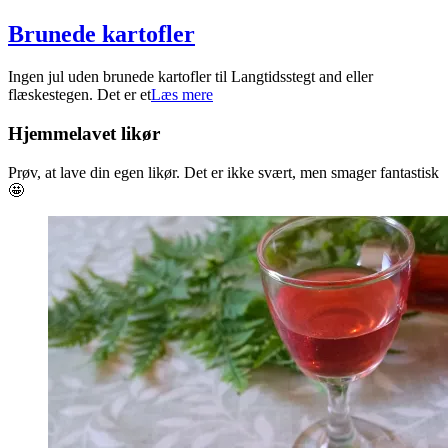
Brunede kartofler
2022-
Ingen jul uden brunede kartofler til Langtidsstegt and eller
10-
flæskestegen. Det er et
Læs mere
26
Hjemmelavet likør
Prøv, at lave din egen likør. Det er ikke svært, men smager fantastisk
🤩