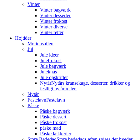
Vinter
Vinter bagværk
Vinter desserter
Vinter frokost
Vinter diverse
Vinter retter
Højtider
Mortensaften
Jul
Jule ideer
Julefrokost
Jule bagværk
Juleknas
Jule opskrifter
Nytår
Nytårs kransekage, desserter, drikker og
festligt nytår retter.
Nytår
Fastelavn
Fastelavn
Påske
Påske bagværk
Påske dessert
Påske frokost
påske mad
Påske lækkerier
Store Bededag
Store bededags aften spises der hveder.