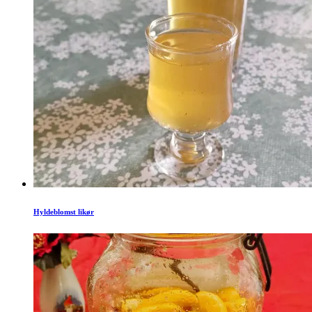
Hyldeblomst likør