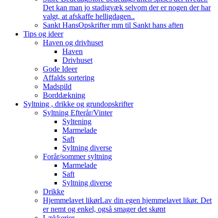
Det kan man jo stadigvæk selvom der er nogen der har
valgt, at afskaffe helligdagen..
Sankt Hans
Opskrifter mm til Sankt hans aften
Tips og ideer
Haven og drivhuset
Haven
Drivhuset
Gode Ideer
Affalds sortering
Madspild
Borddækning
Syltning , drikke og grundopskrifter
Syltning Efterår/Vinter
Syltening
Marmelade
Saft
Syltning diverse
Forår/sommer syltning
Marmelade
Saft
Syltning diverse
Drikke
Hjemmelavet likør
Lav din egen hjemmelavet likør. Det
er nemt og enkel, også smager det skønt
Lækkerier