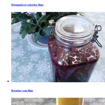
Hjemmelavet rabarber likør
Kirsebær rom likør