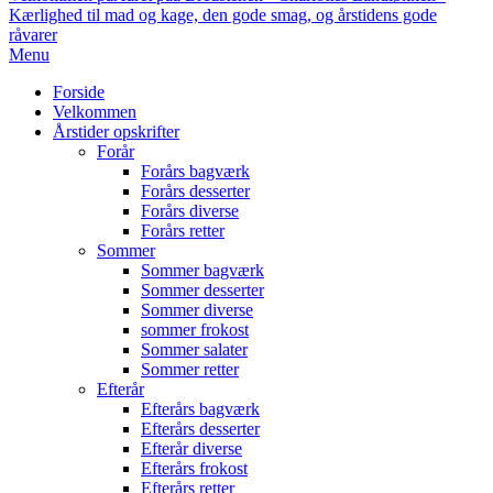
Kærlighed til mad og kage, den gode smag, og årstidens gode
råvarer
Primary
Menu
Navigation
Forside
Menu
Velkommen
Årstider opskrifter
Forår
Forårs bagværk
Forårs desserter
Forårs diverse
Forårs retter
Sommer
Sommer bagværk
Sommer desserter
Sommer diverse
sommer frokost
Sommer salater
Sommer retter
Efterår
Efterårs bagværk
Efterårs desserter
Efterår diverse
Efterårs frokost
Efterårs retter