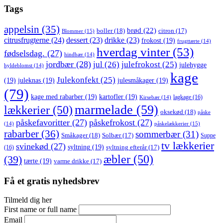
Tags
appelsin
(35)
brød
(22)
boller
(18)
citron
(17)
Blommer
(15)
citrusfrugterne
(24)
dessert
(23)
drikke
(23)
frokost
(19)
frugttærte
(14)
hverdag vinter
(53)
fødselsdag.
(27)
hindbær
(14)
jordbær
(28)
jul
(26)
julefrokost
(25)
julehygge
hyldeblomst
(14)
kage
Julekonfekt
(25)
(19)
juleknas
(19)
julesmåkager
(19)
(79)
kage med rabarber
(19)
kartofler
(19)
lagkage
(16)
Kirsebær
(14)
marmelade
(59)
lækkerier
(50)
oksekød
(18)
påske
påskefavoritter
(27)
påskefrokost
(27)
påskelækkerier
(15)
(14)
rabarber
(36)
sommerbær
(31)
Småkager
(18)
Solbær
(17)
Suppe
tv lækkerier
svinekød
(27)
syltning
(19)
(16)
syltning efterår
(17)
æbler
(50)
(39)
tærte
(19)
varme drikke
(17)
Få et gratis nyhedsbrev
Tilmeld dig her
First name or full name
Email