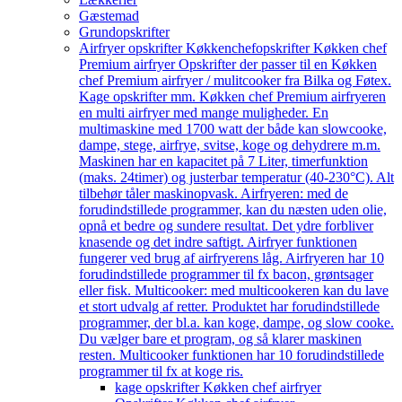
Gæstemad
Grundopskrifter
Airfryer opskrifter Køkkenchef
opskrifter Køkken chef
Premium airfryer Opskrifter der passer til en Køkken
chef Premium airfryer / mulitcooker fra Bilka og Føtex.
Kage opskrifter mm. Køkken chef Premium airfryeren
en multi airfryer med mange muligheder. En
multimaskine med 1700 watt der både kan slowcooke,
dampe, stege, airfrye, svitse, koge og dehydrere m.m.
Maskinen har en kapacitet på 7 Liter, timerfunktion
(maks. 24timer) og justerbar temperatur (40-230°C). Alt
tilbehør tåler maskinopvask. Airfryeren: med de
forudindstillede programmer, kan du næsten uden olie,
opnå et bedre og sundere resultat. Det ydre forbliver
knasende og det indre saftigt. Airfryer funktionen
fungerer ved brug af airfryerens låg. Airfryeren har 10
forudindstillede programmer til fx bacon, grøntsager
eller fisk. Multicooker: med multicookeren kan du lave
et stort udvalg af retter. Produktet har forudindstillede
programmer, der bl.a. kan koge, dampe, og slow cooke.
Du vælger bare et program, og så klarer maskinen
resten. Multicooker funktionen har 10 forudindstillede
programmer til fx at koge ris.
kage opskrifter Køkken chef airfryer