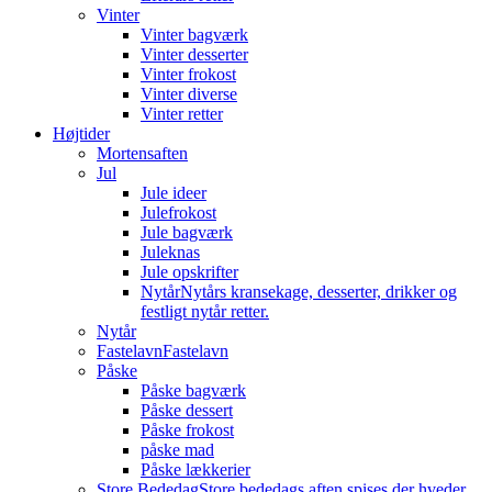
Vinter
Vinter bagværk
Vinter desserter
Vinter frokost
Vinter diverse
Vinter retter
Højtider
Mortensaften
Jul
Jule ideer
Julefrokost
Jule bagværk
Juleknas
Jule opskrifter
Nytår
Nytårs kransekage, desserter, drikker og
festligt nytår retter.
Nytår
Fastelavn
Fastelavn
Påske
Påske bagværk
Påske dessert
Påske frokost
påske mad
Påske lækkerier
Store Bededag
Store bededags aften spises der hveder.