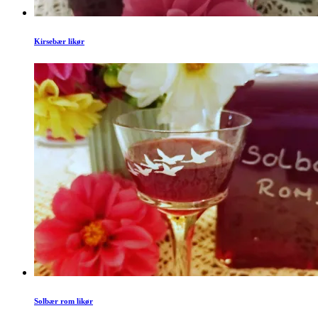
Kirsebær likør
Solbær rom likør