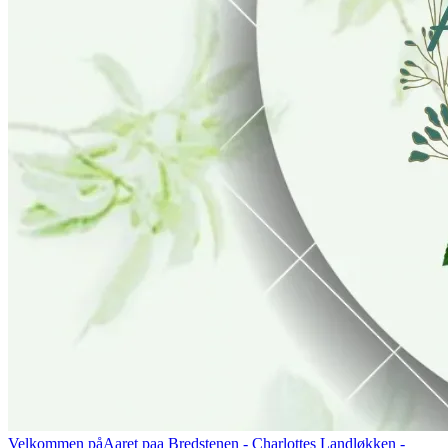
Velkommen på
Aaret paa Bredstenen
- Charlottes Landløkken -