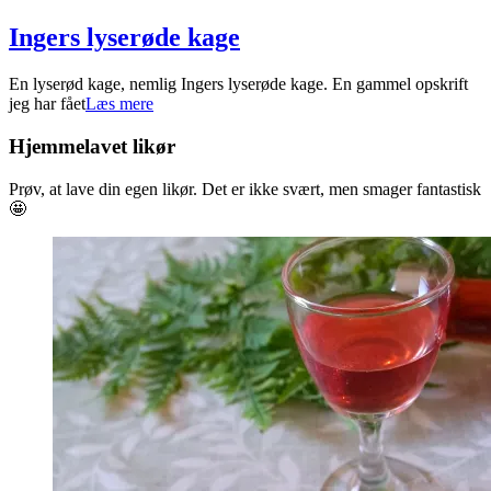
Ingers lyserøde kage
2022-
En lyserød kage, nemlig Ingers lyserøde kage. En gammel opskrift
04-
jeg har fået
Læs mere
08
Hjemmelavet likør
Prøv, at lave din egen likør. Det er ikke svært, men smager fantastisk
🤩