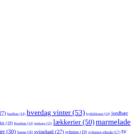
hverdag vinter
(53)
27)
jordbær
hindbær
(14)
hyldeblomst
(14)
marmelade
lækkerier
(50)
ler
(19)
lagkage
(15)
Kirsebær
(14)
tv
ær
(30)
svinekød
(27)
syltning
(19)
Suppe
(16)
syltning efterår
(17)