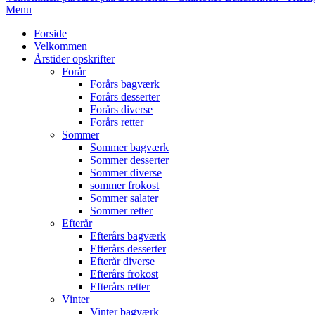
Primary
Menu
Navigation
Forside
Menu
Velkommen
Årstider opskrifter
Forår
Forårs bagværk
Forårs desserter
Forårs diverse
Forårs retter
Sommer
Sommer bagværk
Sommer desserter
Sommer diverse
sommer frokost
Sommer salater
Sommer retter
Efterår
Efterårs bagværk
Efterårs desserter
Efterår diverse
Efterårs frokost
Efterårs retter
Vinter
Vinter bagværk