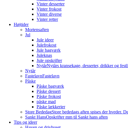
Vinter desserter
Vinter frokost
Vinter diverse
Vinter retter
Højtider
Mortensaften
Jul
Jule ideer
Julefrokost
Jule bagværk
Juleknas
Jule opskrifter
Nytår
Nytårs kransekage, desserter, drikker og festli
Nytår
Fastelavn
Fastelavn
Påske
Påske bagværk
Påske dessert
Påske frokost
påske mad
Påske lækkerier
Store Bededag
Store bededags aften spises der hveder. De
Sankt Hans
Opskrifter mm til Sankt hans aften
Tips og ideer
Haven og drivhuset