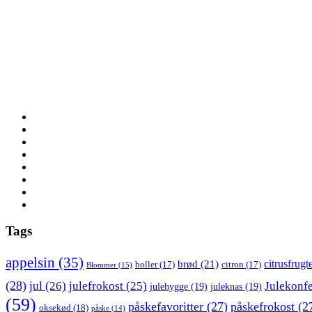
Tags
appelsin
(35)
citrusfrugt
brød
(21)
boller
(17)
citron
(17)
Blommer
(15)
(28)
jul
(26)
julefrokost
(25)
Julekonf
julehygge
(19)
juleknas
(19)
(59)
påskefavoritter
(27)
påskefrokost
(2
oksekød
(18)
påske
(14)