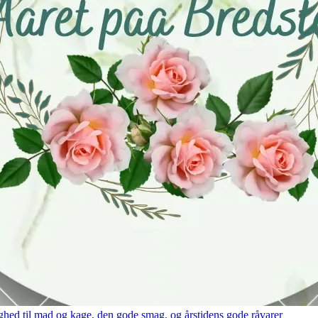
hed til mad og kage, den gode smag, og årstidens gode råvarer