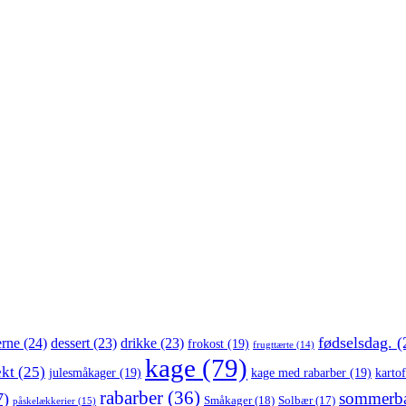
fødselsdag.
(
erne
(24)
dessert
(23)
drikke
(23)
frokost
(19)
frugttærte
(14)
kage
(79)
ekt
(25)
julesmåkager
(19)
kage med rabarber
(19)
kartof
rabarber
(36)
sommerb
7)
Småkager
(18)
Solbær
(17)
påskelækkerier
(15)