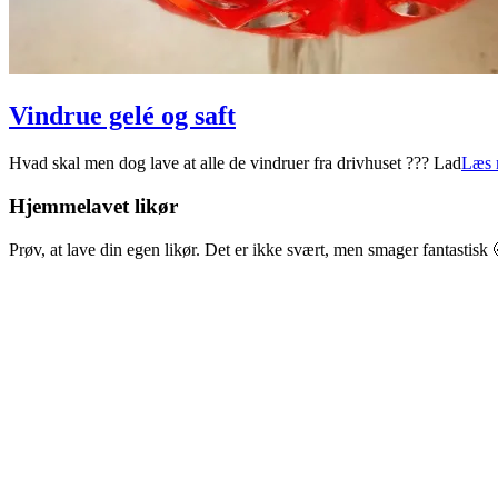
Vindrue gelé og saft
2022-
Hvad skal men dog lave at alle de vindruer fra drivhuset ??? Lad
Læs 
08-
31
Hjemmelavet likør
Prøv, at lave din egen likør. Det er ikke svært, men smager fantastisk 