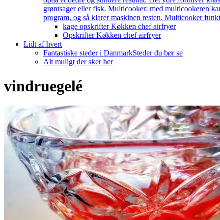
grøntsager eller fisk. Multicooker: med multicookeren kan
program, og så klarer maskinen resten. Multicooker funkti
kage opskrifter Køkken chef airfryer
Opskrifter Køkken chef airfryer
Lidt af hvert
Fantastiske steder i Danmark
Steder du bør se
Alt muligt der sker her
vindruegelé