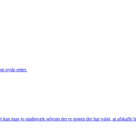
gt nytår retter.
t kan man jo stadigvæk selvom der er nogen der har valgt, at afskaffe h