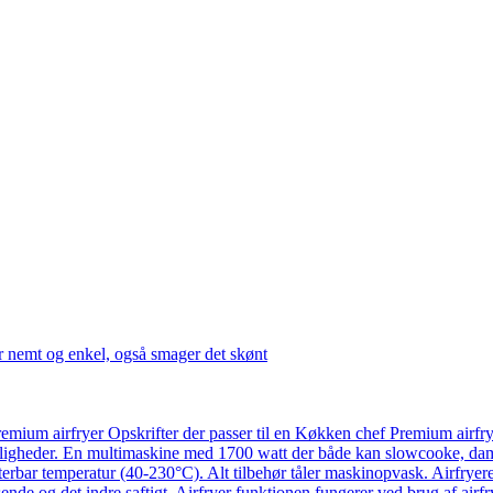
r nemt og enkel, også smager det skønt
emium airfryer Opskrifter der passer til en Køkken chef Premium airfr
ligheder. En multimaskine med 1700 watt der både kan slowcooke, damp
usterbar temperatur (40-230°C). Alt tilbehør tåler maskinopvask. Airfry
ende og det indre saftigt. Airfryer funktionen fungerer ved brug af airf