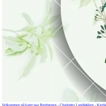
Velkommen på
Aaret paa Bredstenen
- Charlottes Landløkken - Kærlig