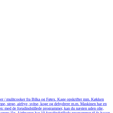
yer / mulitcooker fra Bilka og Føtex. Kage opskrifter mm. Køkken
e, stege, airfrye, svitse, koge og dehydrere m.m. Maskinen har en
eren: med de forudindstillede programmer, kan du næsten uden olie,
ryerens låg. Airfryeren har 10 forudindstillede programmer til fx bacon,