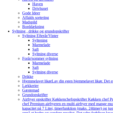
Haven
Drivhuset
Gode Ideer
Affalds sortering
Madspild
Borddækning
Syltning , drikke og grundopskrifter
Syltning Efterår/Vinter
Syltening
Marmelade
Saft
Syltning diverse
Forår/sommer syltning
Marmelade
Saft
Syltning diverse
Drikke
Hjemmelavet likør
Lav din egen hjemmelavet likør. Det e
Lækkerier
Gæstemad
Grundopskrifter
Airfryer opskrifter Køkkenchef
opskrifter Køkken chef Pr
chef Premium airfryeren en multi airfryer med mange mu
kapacitet på 7 Liter, timerfunktion (maks. 24timer) og j
opnå et bedre og sundere resultat. Det ydre forbliver knas