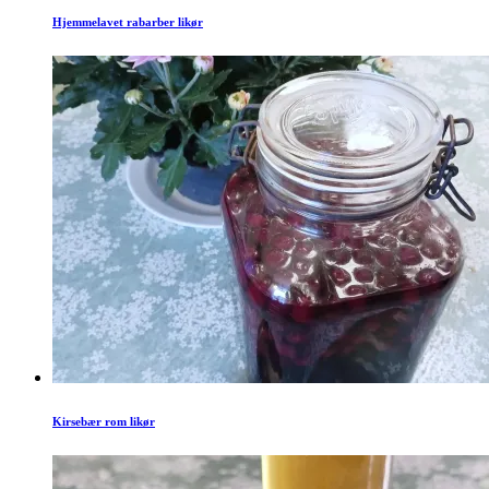
Hjemmelavet rabarber likør
Kirsebær rom likør