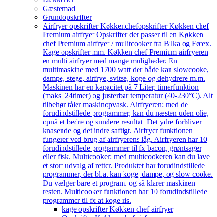
Gæstemad
Grundopskrifter
Airfryer opskrifter Køkkenchef
opskrifter Køkken chef
Premium airfryer Opskrifter der passer til en Køkken
chef Premium airfryer / mulitcooker fra Bilka og Føtex.
Kage opskrifter mm. Køkken chef Premium airfryeren
en multi airfryer med mange muligheder. En
multimaskine med 1700 watt der både kan slowcooke,
dampe, stege, airfrye, svitse, koge og dehydrere m.m.
Maskinen har en kapacitet på 7 Liter, timerfunktion
(maks. 24timer) og justerbar temperatur (40-230°C). Alt
tilbehør tåler maskinopvask. Airfryeren: med de
forudindstillede programmer, kan du næsten uden olie,
opnå et bedre og sundere resultat. Det ydre forbliver
knasende og det indre saftigt. Airfryer funktionen
fungerer ved brug af airfryerens låg. Airfryeren har 10
forudindstillede programmer til fx bacon, grøntsager
eller fisk. Multicooker: med multicookeren kan du lave
et stort udvalg af retter. Produktet har forudindstillede
programmer, der bl.a. kan koge, dampe, og slow cooke.
Du vælger bare et program, og så klarer maskinen
resten. Multicooker funktionen har 10 forudindstillede
programmer til fx at koge ris.
kage opskrifter Køkken chef airfryer