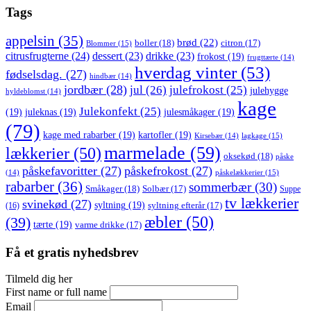
Tags
appelsin
(35)
brød
(22)
boller
(18)
citron
(17)
Blommer
(15)
citrusfrugterne
(24)
dessert
(23)
drikke
(23)
frokost
(19)
frugttærte
(14)
hverdag vinter
(53)
fødselsdag.
(27)
hindbær
(14)
jordbær
(28)
jul
(26)
julefrokost
(25)
julehygge
hyldeblomst
(14)
kage
Julekonfekt
(25)
(19)
juleknas
(19)
julesmåkager
(19)
(79)
kage med rabarber
(19)
kartofler
(19)
lagkage
(15)
Kirsebær
(14)
marmelade
(59)
lækkerier
(50)
oksekød
(18)
påske
påskefavoritter
(27)
påskefrokost
(27)
påskelækkerier
(15)
(14)
rabarber
(36)
sommerbær
(30)
Småkager
(18)
Solbær
(17)
Suppe
tv lækkerier
svinekød
(27)
syltning
(19)
(16)
syltning efterår
(17)
æbler
(50)
(39)
tærte
(19)
varme drikke
(17)
Få et gratis nyhedsbrev
Tilmeld dig her
First name or full name
Email