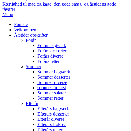
Kærlighed til mad og kage, den gode smag, og årstidens gode
råvarer
Primary
Menu
Navigation
Forside
Menu
Velkommen
Årstider opskrifter
Forår
Forårs bagværk
Forårs desserter
Forårs diverse
Forårs retter
Sommer
Sommer bagværk
Sommer desserter
Sommer diverse
sommer frokost
Sommer salater
Sommer retter
Efterår
Efterårs bagværk
Efterårs desserter
Efterår diverse
Efterårs frokost
Efterårs retter