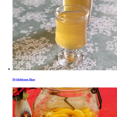
Hyldeblomst likør