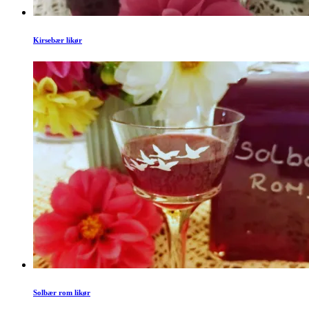
Kirsebær likør
Solbær rom likør