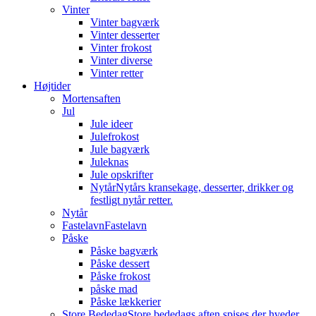
Vinter
Vinter bagværk
Vinter desserter
Vinter frokost
Vinter diverse
Vinter retter
Højtider
Mortensaften
Jul
Jule ideer
Julefrokost
Jule bagværk
Juleknas
Jule opskrifter
Nytår
Nytårs kransekage, desserter, drikker og
festligt nytår retter.
Nytår
Fastelavn
Fastelavn
Påske
Påske bagværk
Påske dessert
Påske frokost
påske mad
Påske lækkerier
Store Bededag
Store bededags aften spises der hveder.