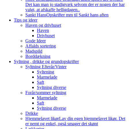
Det kan man jo stadigvæk selvom der er nogen der har
valgt, at afskaffe helligdagen..
Sankt Hans
Opskrifter mm til Sankt hans aften
Tips og ideer
Haven og drivhuset
Haven
Drivhuset
Gode Ideer
Affalds sortering
Madspild
Borddækning
Syltning , drikke og grundopskrifter
Syltning Efterår/Vinter
Syltening
Marmelade
Saft
Syltning diverse
Forår/sommer syltning
Marmelade
Saft
Syltning diverse
Drikke
Hjemmelavet likør
Lav din egen hjemmelavet likør. Det
er nemt og enkel, også smager det skønt
Lækkerier