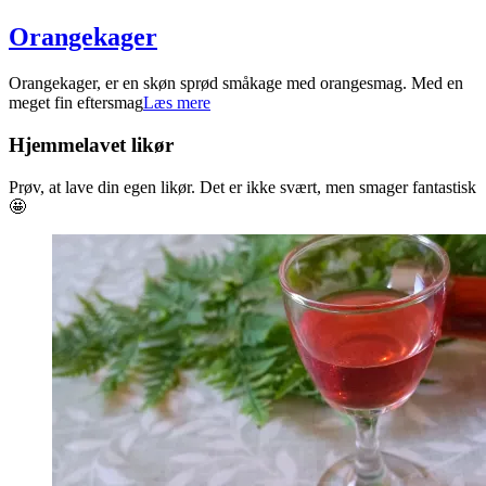
Orangekager
2024-
Orangekager, er en skøn sprød småkage med orangesmag. Med en
10-
meget fin eftersmag
Læs mere
26
Hjemmelavet likør
Prøv, at lave din egen likør. Det er ikke svært, men smager fantastisk
🤩