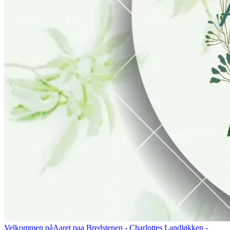
Velkommen på
Aaret paa Bredstenen
- Charlottes Landløkken -