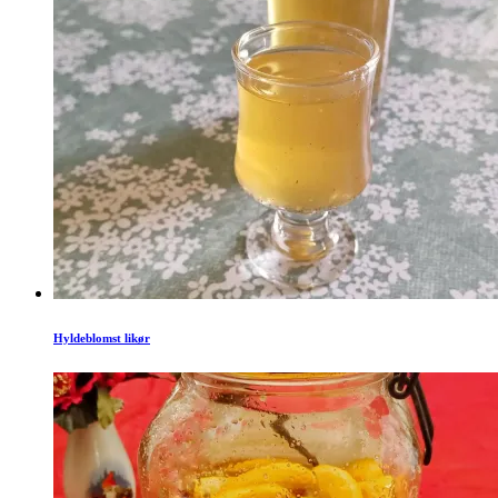
Hyldeblomst likør