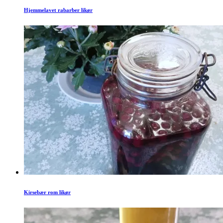
Hjemmelavet rabarber likør
Kirsebær rom likør