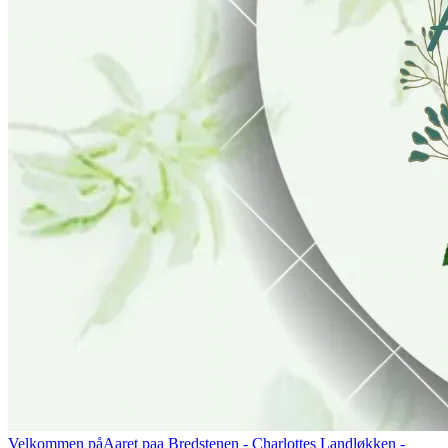
Velkommen på
Aaret paa Bredstenen
- Charlottes Landløkken -