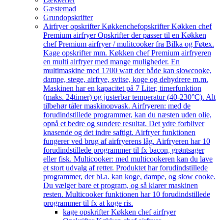
Gæstemad
Grundopskrifter
Airfryer opskrifter Køkkenchef
opskrifter Køkken chef
Premium airfryer Opskrifter der passer til en Køkken
chef Premium airfryer / mulitcooker fra Bilka og Føtex.
Kage opskrifter mm. Køkken chef Premium airfryeren
en multi airfryer med mange muligheder. En
multimaskine med 1700 watt der både kan slowcooke,
dampe, stege, airfrye, svitse, koge og dehydrere m.m.
Maskinen har en kapacitet på 7 Liter, timerfunktion
(maks. 24timer) og justerbar temperatur (40-230°C). Alt
tilbehør tåler maskinopvask. Airfryeren: med de
forudindstillede programmer, kan du næsten uden olie,
opnå et bedre og sundere resultat. Det ydre forbliver
knasende og det indre saftigt. Airfryer funktionen
fungerer ved brug af airfryerens låg. Airfryeren har 10
forudindstillede programmer til fx bacon, grøntsager
eller fisk. Multicooker: med multicookeren kan du lave
et stort udvalg af retter. Produktet har forudindstillede
programmer, der bl.a. kan koge, dampe, og slow cooke.
Du vælger bare et program, og så klarer maskinen
resten. Multicooker funktionen har 10 forudindstillede
programmer til fx at koge ris.
kage opskrifter Køkken chef airfryer