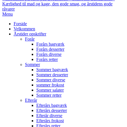
Kærlighed til mad og kage, den gode smag, og årstidens gode
råvarer
Primary
Menu
Navigation
Forside
Menu
Velkommen
Årstider opskrifter
Forår
Forårs bagværk
Forårs desserter
Forårs diverse
Forårs retter
Sommer
Sommer bagværk
Sommer desserter
Sommer diverse
sommer frokost
Sommer salater
Sommer retter
Efterår
Efterårs bagværk
Efterårs desserter
Efterår diverse
Efterårs frokost
Efterårs retter