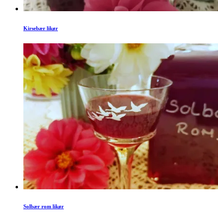
Kirsebær likør
Solbær rom likør