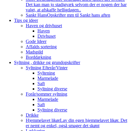
Det kan man jo stadigvæk selvom der er nogen der har
valgt, at afskaffe helligdagen..
Sankt Hans
Opskrifter mm til Sankt hans aften
Tips og ideer
Haven og drivhuset
Haven
Drivhuset
Gode Ideer
Affalds sortering
Madspild
Borddækning
Syltning , drikke og grundopskrifter
Syltning Efterår/Vinter
Syltening
Marmelade
Saft
Syltning diverse
Forår/sommer syltning
Marmelade
Saft
Syltning diverse
Drikke
Hjemmelavet likør
Lav din egen hjemmelavet likør. Det
er nemt og enkel, også smager det skønt
Lækkerier