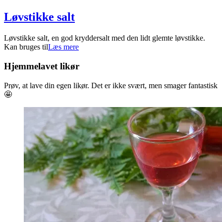
Løvstikke salt
2024-
Løvstikke salt, en god kryddersalt med den lidt glemte løvstikke.
05-
Kan bruges til
Læs mere
02
Hjemmelavet likør
Prøv, at lave din egen likør. Det er ikke svært, men smager fantastisk
🤩