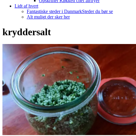
Opskrifter Køkken chef airfryer
Lidt af hvert
Fantastiske steder i Danmark
Steder du bør se
Alt muligt der sker her
kryddersalt