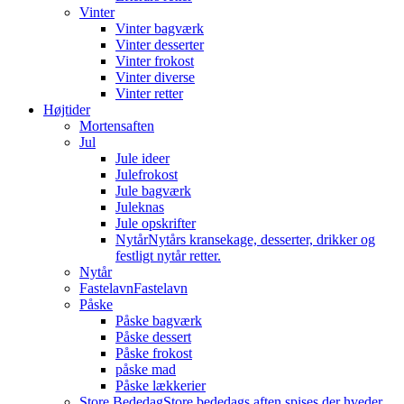
Vinter
Vinter bagværk
Vinter desserter
Vinter frokost
Vinter diverse
Vinter retter
Højtider
Mortensaften
Jul
Jule ideer
Julefrokost
Jule bagværk
Juleknas
Jule opskrifter
Nytår
Nytårs kransekage, desserter, drikker og
festligt nytår retter.
Nytår
Fastelavn
Fastelavn
Påske
Påske bagværk
Påske dessert
Påske frokost
påske mad
Påske lækkerier
Store Bededag
Store bededags aften spises der hveder.