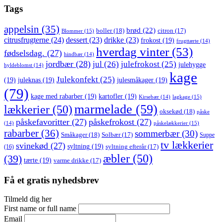
Tags
appelsin
(35)
brød
(22)
boller
(18)
citron
(17)
Blommer
(15)
citrusfrugterne
(24)
dessert
(23)
drikke
(23)
frokost
(19)
frugttærte
(14)
hverdag vinter
(53)
fødselsdag.
(27)
hindbær
(14)
jordbær
(28)
jul
(26)
julefrokost
(25)
julehygge
hyldeblomst
(14)
kage
Julekonfekt
(25)
(19)
juleknas
(19)
julesmåkager
(19)
(79)
kage med rabarber
(19)
kartofler
(19)
lagkage
(15)
Kirsebær
(14)
marmelade
(59)
lækkerier
(50)
oksekød
(18)
påske
påskefavoritter
(27)
påskefrokost
(27)
påskelækkerier
(15)
(14)
rabarber
(36)
sommerbær
(30)
Småkager
(18)
Solbær
(17)
Suppe
tv lækkerier
svinekød
(27)
syltning
(19)
(16)
syltning efterår
(17)
æbler
(50)
(39)
tærte
(19)
varme drikke
(17)
Få et gratis nyhedsbrev
Tilmeld dig her
First name or full name
Email