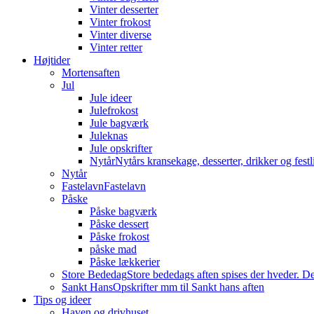
Vinter desserter
Vinter frokost
Vinter diverse
Vinter retter
Højtider
Mortensaften
Jul
Jule ideer
Julefrokost
Jule bagværk
Juleknas
Jule opskrifter
Nytår
Nytårs kransekage, desserter, drikker og festli
Nytår
Fastelavn
Fastelavn
Påske
Påske bagværk
Påske dessert
Påske frokost
påske mad
Påske lækkerier
Store Bededag
Store bededags aften spises der hveder. De
Sankt Hans
Opskrifter mm til Sankt hans aften
Tips og ideer
Haven og drivhuset