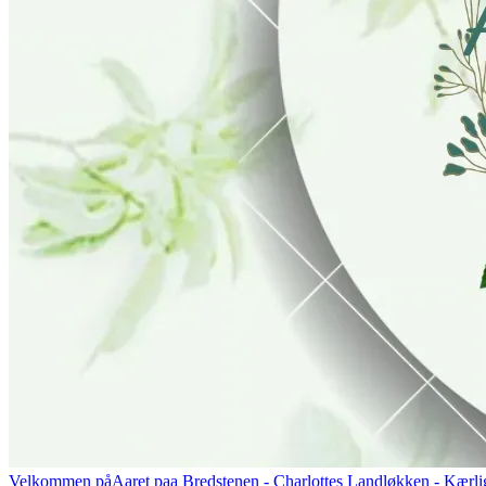
Velkommen på
Aaret paa Bredstenen
- Charlottes Landløkken - Kærlig