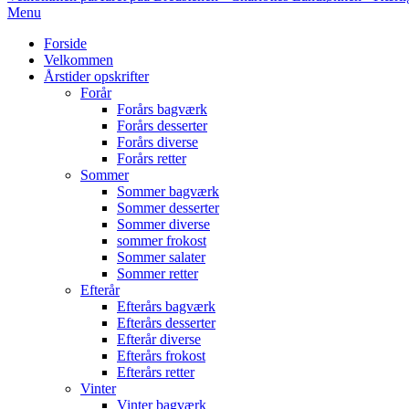
Primary
Menu
Navigation
Forside
Menu
Velkommen
Årstider opskrifter
Forår
Forårs bagværk
Forårs desserter
Forårs diverse
Forårs retter
Sommer
Sommer bagværk
Sommer desserter
Sommer diverse
sommer frokost
Sommer salater
Sommer retter
Efterår
Efterårs bagværk
Efterårs desserter
Efterår diverse
Efterårs frokost
Efterårs retter
Vinter
Vinter bagværk