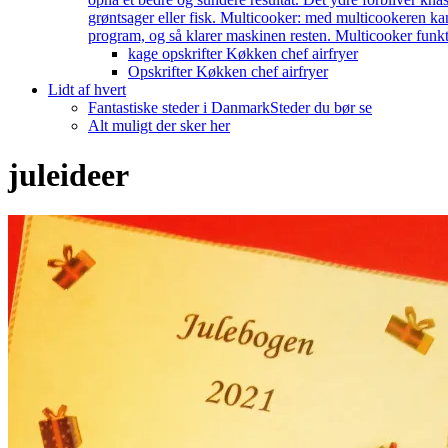
grøntsager eller fisk. Multicooker: med multicookeren kan
program, og så klarer maskinen resten. Multicooker funkti
kage opskrifter Køkken chef airfryer
Opskrifter Køkken chef airfryer
Lidt af hvert
Fantastiske steder i Danmark
Steder du bør se
Alt muligt der sker her
juleideer