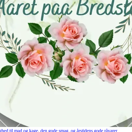
hed til mad og kage, den gode smag, og årstidens gode råvarer