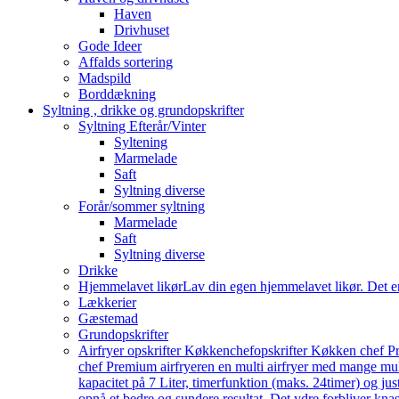
Haven
Drivhuset
Gode Ideer
Affalds sortering
Madspild
Borddækning
Syltning , drikke og grundopskrifter
Syltning Efterår/Vinter
Syltening
Marmelade
Saft
Syltning diverse
Forår/sommer syltning
Marmelade
Saft
Syltning diverse
Drikke
Hjemmelavet likør
Lav din egen hjemmelavet likør. Det e
Lækkerier
Gæstemad
Grundopskrifter
Airfryer opskrifter Køkkenchef
opskrifter Køkken chef Pr
chef Premium airfryeren en multi airfryer med mange mu
kapacitet på 7 Liter, timerfunktion (maks. 24timer) og j
opnå et bedre og sundere resultat. Det ydre forbliver knas