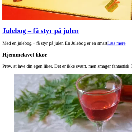
Julebog – få styr på julen
2022-
Med en julebog – få styr på julen En Julebog er en smart
Læs mere
10-
05
Hjemmelavet likør
Prøv, at lave din egen likør. Det er ikke svært, men smager fantastisk 