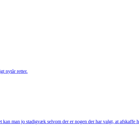
gt nytår retter.
t kan man jo stadigvæk selvom der er nogen der har valgt, at afskaffe h