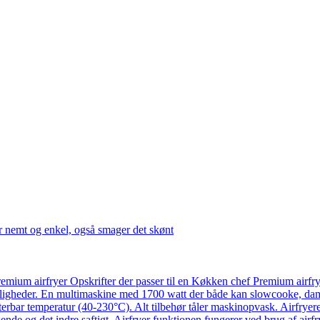
r nemt og enkel, også smager det skønt
emium airfryer Opskrifter der passer til en Køkken chef Premium airfr
ligheder. En multimaskine med 1700 watt der både kan slowcooke, damp
usterbar temperatur (40-230°C). Alt tilbehør tåler maskinopvask. Airfry
ende og det indre saftigt. Airfryer funktionen fungerer ved brug af airf