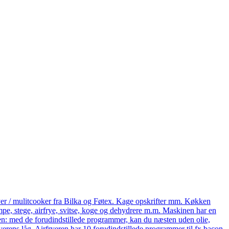
yer / mulitcooker fra Bilka og Føtex. Kage opskrifter mm. Køkken
e, stege, airfrye, svitse, koge og dehydrere m.m. Maskinen har en
eren: med de forudindstillede programmer, kan du næsten uden olie,
ryerens låg. Airfryeren har 10 forudindstillede programmer til fx bacon,